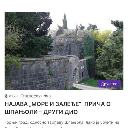
Друштво
РТХН
18.06.2021
0
НАЈАВА „МОРЕ И ЗАЛЕЂЕ“: ПРИЧА О
ШПАЊОЛИ – ДРУГИ ДИО
Горњи град, односно тврђаву Шпањола, лако је уочити на