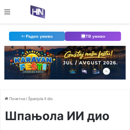
Мени
П
Радио уживо
ТВ уживо
Почетна
/
Španjola II dio
Шпањола ИИ дио