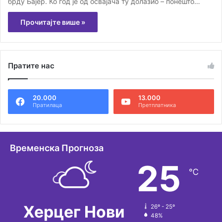
брду Бајер. Ко год је од освајача ту долазио – понешто…
Прочитајте више »
Пратите нас
20.000
13.000
Пратилаца
Претплатника
Временска Прогноза
25
℃
Херцег Нови
26º - 25º
48%