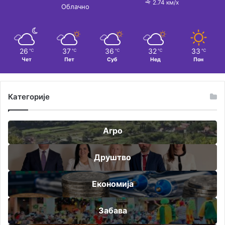
2.74 км/х
Облачно
26
37
36
32
33
℃
℃
℃
℃
℃
Чет
Пет
Суб
Нед
Пон
Категорије
Агро
Друштво
Економија
Забава