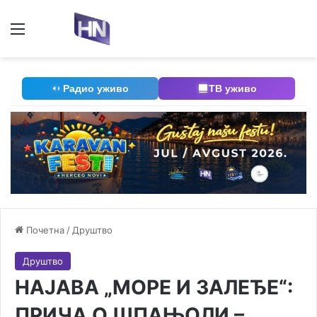
Мени
П
Радио уживо
ТВ уживо
Почетна
/
Друштво
Друштво
НАЈАВА „МОРЕ И ЗАЛЕЂЕ“:
ПРИЧА О ШПАЊОЛИ –