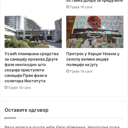
оставка добра за предузеће
Прије 16 сати
Уз већ планирана средства
Претрес у Херцег Новом у
за санацију кровова Друге
склопу велике акције
фазе неопходно што
полиције на југу
скорије приступити
Прије 19 сати
санацији Прве фазе и
солитера Института
Прије 19 сати
Оставите одговор
Ваша адреса е-поште неће бити објављена.
Неопходна поља