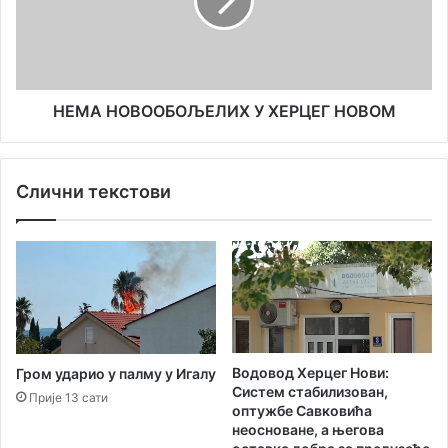
НОВОМ
НЕМА НОВООБОЉЕЛИХ У ХЕРЦЕГ НОВОМ
Слични текстови
Водовод Херцег Нови:
Гром ударио у палму у Игалу
Систем стабилизован,
Прије 13 сати
оптужбе Савковића
неосноване, а његова