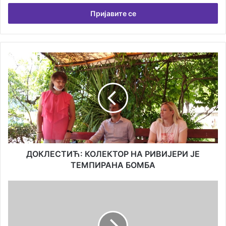
емаил
адресу
ДОКЛЕСТИЋ:
КОЛЕКТОР
НА
РИВИЈЕРИ
ЈЕ
ТЕМПИРАНА
БОМБА
ДОКЛЕСТИЋ: КОЛЕКТОР НА РИВИЈЕРИ ЈЕ
ТЕМПИРАНА БОМБА
НЕМА
НОВООБОЉЕЛИХ
У
ХЕРЦЕГ