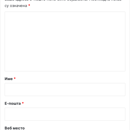
су означена
*
К
о
м
е
н
т
а
р
Име
*
*
Е-пошта
*
Веб место