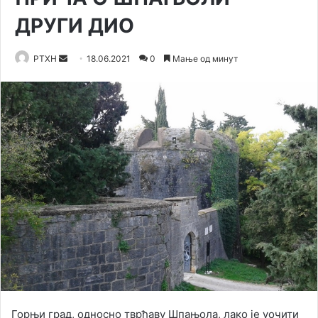
ДРУГИ ДИО
Send
РТХН
18.06.2021
0
Мање од минут
an
email
Горњи град, односно тврђаву Шпањола, лако је уочити