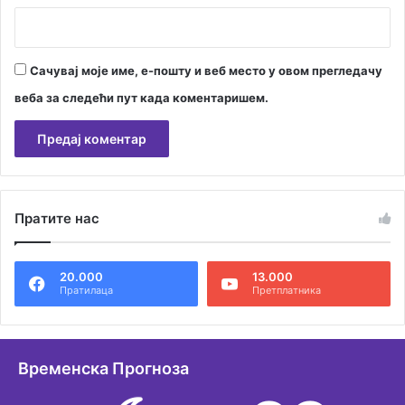
Сачувај моје име, е-пошту и веб место у овом прегледачу
веба за следећи пут када коментаришем.
А
л
Пратите нас
т
е
20.000
13.000
р
Пратилаца
Претплатника
н
а
т
Временска Прогноза
и