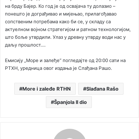
на брду Бајер. Ко год је од освајача ту долазио –
понешто је дограђивао и мијењао, прилагођавао
сопственим потребама како би се, у складу са
актуелном војном стратегијом и ратном технологијом,
што боље утврдили. Улаз у древну утврду води нас у
даљу прошлост….
Емисију „Море и залеђе“ погледајте од 20:00 сати на
РТХН, уредница овог издања је Слађана Рашо.
More i zaleđe RTHN
Slađana Rašo
Španjola II dio