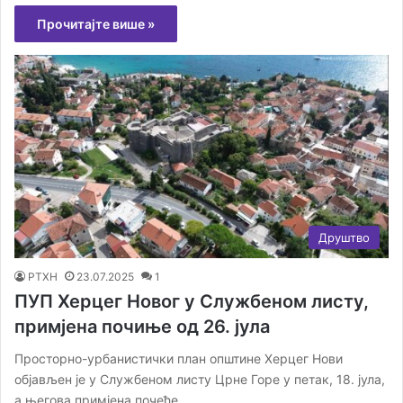
Прочитајте више »
Друштво
РТХН
23.07.2025
1
ПУП Херцег Новог у Службеном листу,
примјена почиње од 26. јула
Просторно-урбанистички план општине Херцег Нови
објављен је у Службеном листу Црне Горе у петак, 18. јула,
а његова примјена почеће…