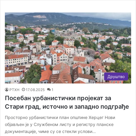
Друштво
РТХН
17.08.2025
1
Посебан урбанистички прoјекат за
Стари град, источно и западно подграђе
Просторно урбанистички план општине Херцег Нови
објављен је у Службеном листу и регистру планске
документације, чиме су се стекли услови…