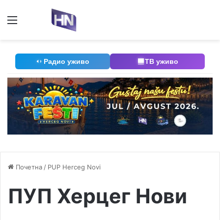
Мени
П
Радио уживо
ТВ уживо
Почетна
/
PUP Herceg Novi
ПУП Херцег Нови