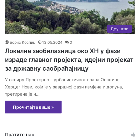
Друштво
Борис Коспиц
13.05.2024
0
Локална заобилазница око ХН у фази
израде главног пројекта, идејни пројекат
за државну саобраћајницу
У оквиру Просторно – урбанистичког плана Општине
Херцег Нови, који је у завршној фази измјена и допуна,
третирана је и…
Прочитајте више »
Пратите нас