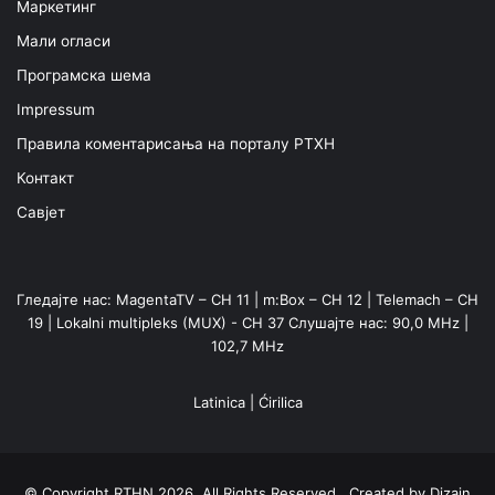
Маркетинг
Мали огласи
Програмска шема
Impressum
Правила коментарисања на порталу РТХН
Контакт
Савјет
Гледајте нас: MagentaTV – CH 11 | m:Box – CH 12 | Telemach – CH
19 | Lokalni multipleks (MUX) - CH 37 Слушајте нас: 90,0 MHz |
102,7 MHz
Latinica
|
Ćirilica
© Copyright RTHN 2026, All Rights Reserved Created by
Dizajn