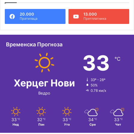
20.000
13.000
Пратилаца
Претплатника
Временска Прогноза
33
℃
Херцег Нови
33º - 28º
50%
0.78 км/х
Ведро
33
32
33
34
33
℃
℃
℃
℃
℃
Нед
Пон
Уто
Сре
Чет