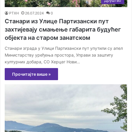
Друштво
РТХН
26.07.2024
0
Станари из Улице Партизански пут
захтијевају смањење габарита будућег
објекта на старом занатском
Станари зграда у Улици Партизански пут упутили су апел
Министарству уређења простора, Управи за заштиту
културних добара, СО Херцег Нови…
Прочитајте више »