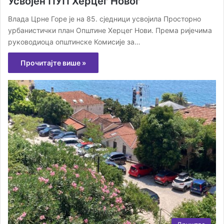
Усвојен ПУП Херцег Новог
Влада Црне Горе је на 85. сједници усвојила Просторно
урбанистички план Општине Херцег Нови. Према ријечима
руководиоца општинске Комисије за…
Прочитајте више »