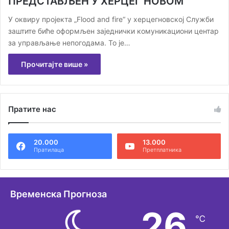
ПРЕДСТАВЉЕН У ХЕРЦЕГ НОВОМ
У оквиру пројекта „Flood and fire“ у херцегновској Служби
заштите биће оформљен заједнички комуникациони центар
за управљање непогодама. То је…
Прочитајте више »
Пратите нас
20.000
13.000
Пратилаца
Претплатника
Временска Прогноза
26
℃