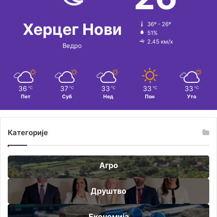
Херцег Нови
36º - 26º
51%
2.45 км/х
Ведро
36
37
33
33
33
℃
℃
℃
℃
℃
Пет
Суб
Нед
Пон
Уто
Категорије
Агро
Друштво
Економија