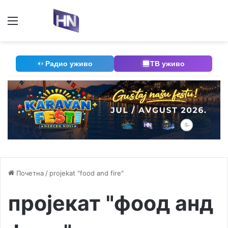
Мени
П
Радио уживо
ТВ уживо
Почетна
/
projekat "food and fire"
пројекат "фоод анд