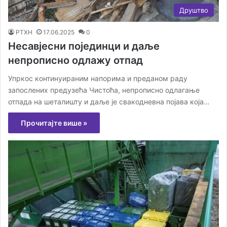
Друштво
РТХН
17.06.2025
0
Несавјесни појединци и даље
непрописно одлажу отпад
Упркос континуираним напорима и преданом раду
запослених предузећа Чистоћа, непрописно одлагање
отпада на шеталишту и даље је свакодневна појава која…
Прочитајте више »