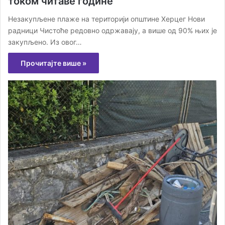
током читаве године
Незакупљене плаже на територији општине Херцег Нови
радници Чистоће редовно одржавају, а више од 90% њих је
закупљено. Из овог…
Прочитајте више »