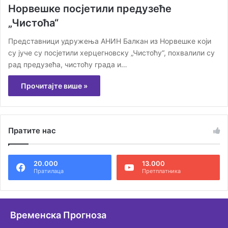
Норвешке посјетили предузеће
„Чистоћа“
Представници удружења АНИН Балкан из Норвешке који
су јуче су посјетили херцегновску „Чистоћу“, похвалили су
рад предузећа, чистоћу града и…
Прочитајте више »
Пратите нас
20.000
13.000
Пратилаца
Претплатника
Временска Прогноза