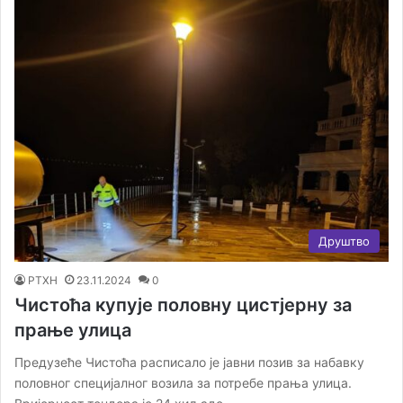
Друштво
РТХН
23.11.2024
0
Чистоћа купује половну цистјерну за
прање улица
Предузеће Чистоћа расписало је јавни позив за набавку
половног специјалног возила за потребе прања улица.