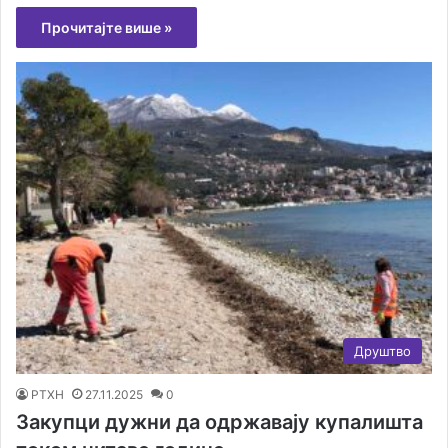
Прочитајте више »
Друштво
РТХН
27.11.2025
0
Закупци дужни да одржавају купалишта