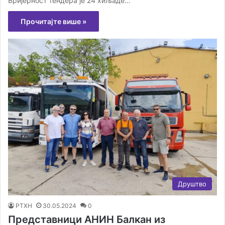
Вријерност тендера је 24 хиљаде…
Прочитајте више »
Друштво
РТХН
30.05.2024
0
Представници АНИН Балкан из