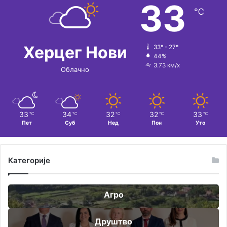
33
℃
Херцег Нови
33º - 27º
44%
3.73 км/х
Облачно
33
34
32
32
33
℃
℃
℃
℃
℃
Пет
Суб
Нед
Пон
Уто
Категорије
Агро
Друштво