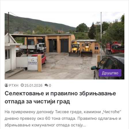
Друштво
РТХН
25.01.2026
0
Селектовање и правилно збрињавање
отпада за чистији град
На привремену депонију Тисове греде, камиони „Чистоће“
дневно превезу око 60 тона отпада. Правилно одлагање и
збрињавање комуналног отпада остају…