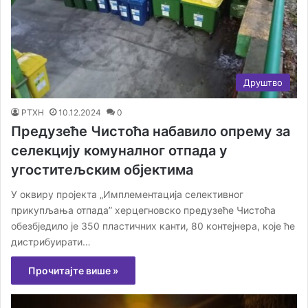
Друштво
РТХН
10.12.2024
0
Предузеће Чистоћа набавило опрему за
селекцију комуналног отпада у
угоститељским објектима
У оквиру пројекта „Имплементација селективног
прикупљања отпада” херцегновско предузеће Чистоћа
обезбједило је 350 пластичних канти, 80 контејнера, које ће
дистрибуирати…
Прочитајте више »