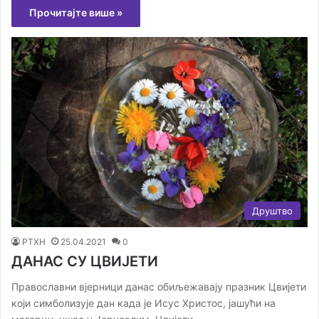
Прочитајте више »
Друштво
РТХН
25.04.2021
0
ДАНАС СУ ЦВИЈЕТИ
Православни вјерници данас обиљежавају празник Цвијети
који симболизује дан када је Исус Христос, јашући на