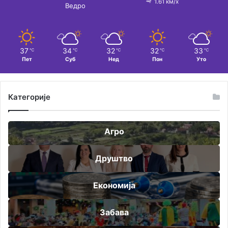
1.61 км/х
Ведро
37
34
32
32
33
℃
℃
℃
℃
℃
Пет
Суб
Нед
Пон
Уто
Категорије
Агро
Друштво
Економија
Забава