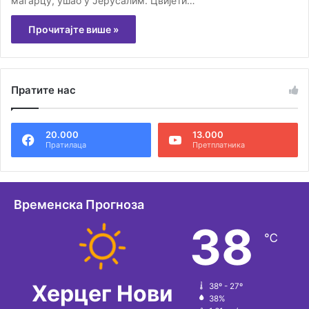
магарцу, ушао у Јерусалим. Цвијети…
Прочитајте више »
Пратите нас
20.000
13.000
Пратилаца
Претплатника
Временска Прогноза
38
℃
Херцег Нови
38º - 27º
38%