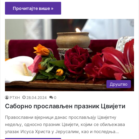
Прочитајте више »
Друштво
РТХН
28.04.2024
0
Саборно прослављен празник Цвијети
Православни вјерници данас прослављају Цвијетну
недељу, односно празник Цвијети, којим се обиљежава
улазак Исуса Христа у Јерусалим, као и последња…