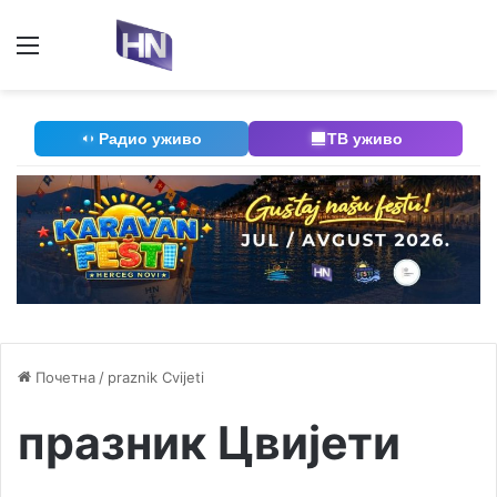
Мени
П
Радио уживо
ТВ уживо
Почетна
/
praznik Cvijeti
празник Цвијети