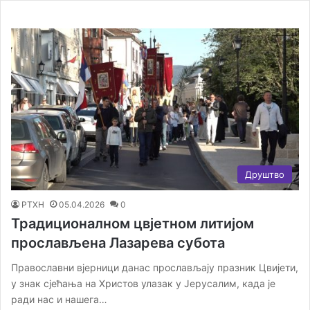
Друштво
РТХН
05.04.2026
0
Традиционалном цвјетном литијом
прослављена Лазарева субота
Православни вјерници данас прослављају празник Цвијети,
у знак сјећања на Христов улазак у Јерусалим, када је
ради нас и нашега…