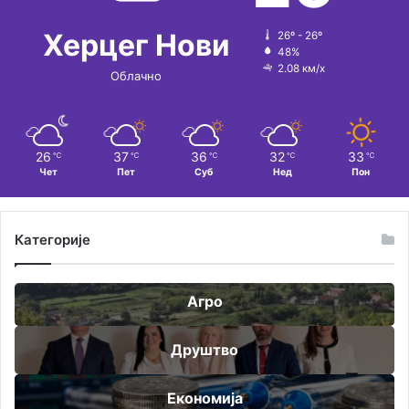
Херцег Нови
26º - 26º
48%
2.08 км/х
Облачно
26
37
36
32
33
℃
℃
℃
℃
℃
Чет
Пет
Суб
Нед
Пон
Категорије
Агро
Друштво
Економија