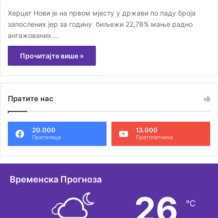
Херцег Нови је на првом мјесту у држави по паду броја
запослених јер за годину биљежи 22,78% мање радно
ангажованих.…
Прочитајте више »
Пратите нас
20.000
13.000
Пратилаца
Претплатника
Временска Прогноза
26
℃