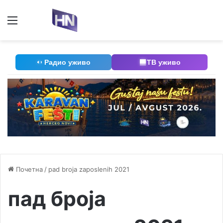
Мени
П
Радио уживо
ТВ уживо
Почетна
/
pad broja zaposlenih 2021
пад броја