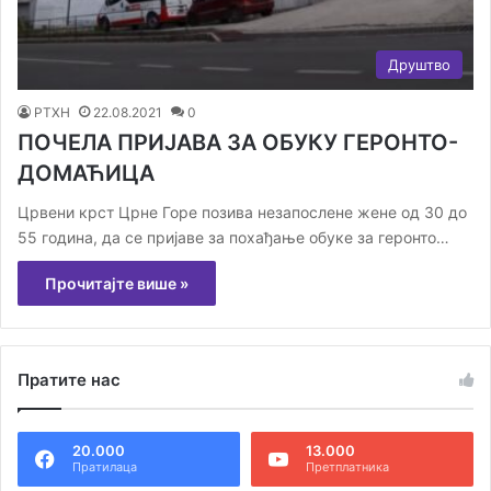
Друштво
РТХН
22.08.2021
0
ПОЧЕЛА ПРИЈАВА ЗА ОБУКУ ГЕРОНТО-
ДОМАЋИЦА
Црвени крст Црне Горе позива незапослене жене од 30 до
55 година, да се пријаве за похађање обуке за геронто…
Прочитајте више »
Пратите нас
20.000
13.000
Пратилаца
Претплатника