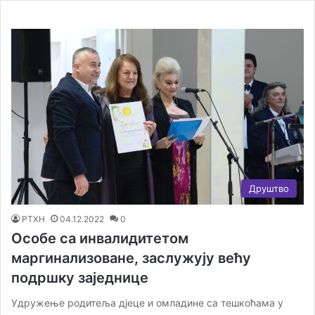
Друштво
РТХН
04.12.2022
0
Особе са инвалидитетом
маргинализоване, заслужују већу
подршку заједнице
Удружење родитеља дјеце и омладине са тешкоћама у