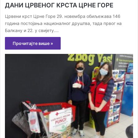
ДАНИ ЦРВЕНОГ КРСТА ЦРНЕ ГОРЕ
Црвени крст Црне Горе 29. новембра обиљежава 146
година постојања националног друштва, тада првог на
Балкану и 22. у свијету.…
Прочитајте више »