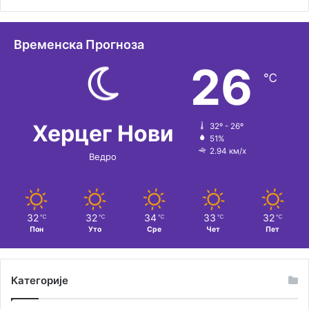
Временска Прогноза
26
℃
Херцег Нови
32º - 26º
51%
2.94 км/х
Ведро
32
32
34
33
32
℃
℃
℃
℃
℃
Пон
Уто
Сре
Чет
Пет
Категорије