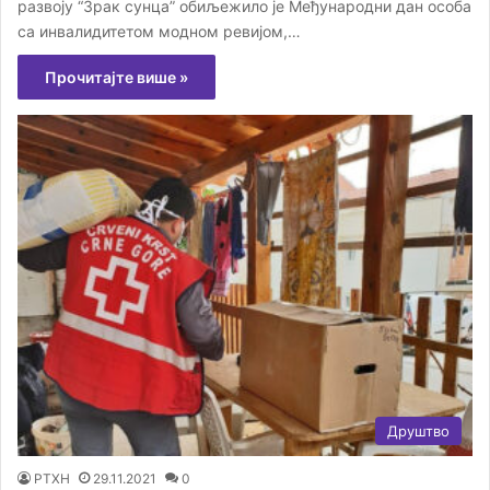
развоју “Зрак сунца” обиљежило је Међународни дан особа
са инвалидитетом модном ревијом,…
Прочитајте више »
Друштво
РТХН
29.11.2021
0