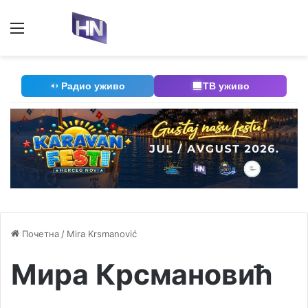
Мени
П
Радио уживо
ТВ уживо
Почетна
/
Mira Krsmanović
Мира Крсмановић