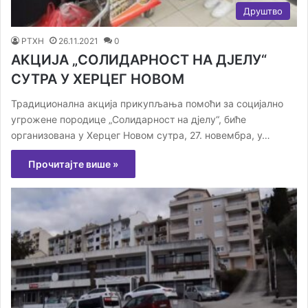
Друштво
РТХН
26.11.2021
0
АKЦИЈА „СОЛИДАРНОСТ НА ДЈЕЛУ“
СУТРА У ХЕРЦЕГ НОВОМ
Традиционална акција прикупљања помоћи за социјално
угрожене породице „Солидарност на дјелу“, биће
организована у Херцег Новом сутра, 27. новембра, у…
Прочитајте више »