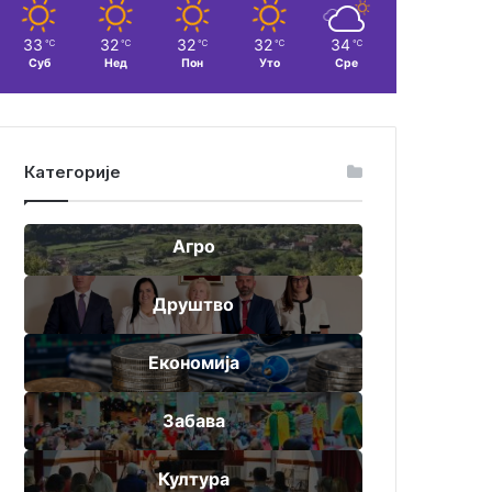
33
32
32
32
34
℃
℃
℃
℃
℃
Суб
Нед
Пон
Уто
Сре
Категорије
Агро
Друштво
Економија
Забава
Култура