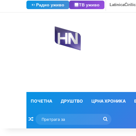
Радио уживо
ТВ уживо
Latinica
Ćirili
ПОЧЕТНА
ДРУШТВО
ЦРНА ХРОНИКА
Насумични текстови
Претрага
за