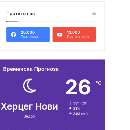
Пратите нас
20.000
13.000
Пратилаца
Претплатника
Временска Прогноза
26
℃
Херцег Нови
33º - 26º
53%
3.93 км/х
Ведро