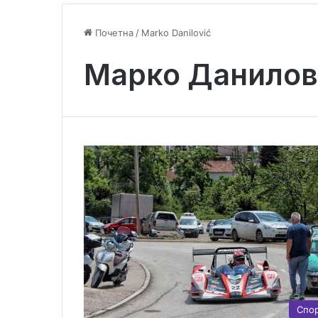
Почетна
/
Marko Danilović
Марко Данилов
Спо