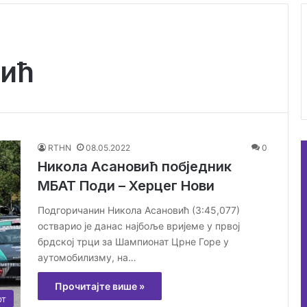
ић
RTHN
08.05.2022
0
Никола Асановић побједник
МБАТ Поди – Херцег Нови
Подгоричанин Никола Асановић (3:45,077)
остварио је данас најбоље вријеме у првој
брдској трци за Шампионат Црне Горе у
аутомобилизму, на…
Прочитајте више »
рт