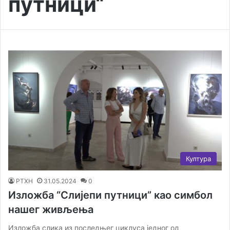
путници“
Култура
РТХН
31.05.2024
0
Изложба “Слијепи путници” као симбол
нашег живљења
Изложба слика из последњег циклуса једног од