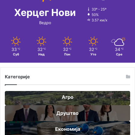
Херцег Нови
33º - 25º
50%
3.57 км/х
Ведро
33
32
32
32
34
℃
℃
℃
℃
℃
Суб
Нед
Пон
Уто
Сре
Категорије
Агро
Друштво
Економија