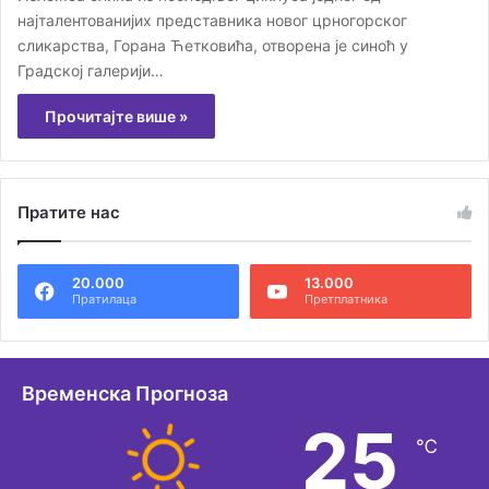
најталентованијих представника новог црногорског
сликарства, Горана Ћетковића, отворена је синоћ у
Градској галерији…
Прочитајте више »
Пратите нас
20.000
13.000
Пратилаца
Претплатника
Временска Прогноза
25
℃