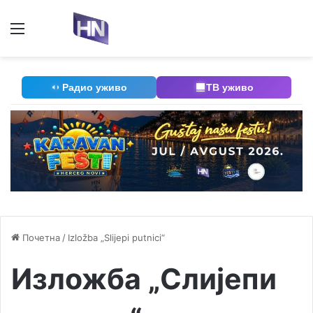
Мени
П
Радио уживо
ТВ уживо
Почетна
/
Izložba „Slijepi putnici“
Изложба „Слијепи