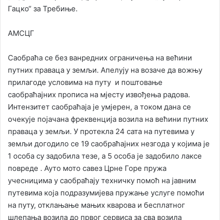
Гацко“ за Требиње.
АМСЦГ
Саобраћа се без ванредних ограничења на већини
путних праваца у земљи. Апелују на возаче да вожњу
прилагоде условима на путу и поштовање
саобраћајних прописа на мјесту извођења радова.
Интензитет саобраћаја је умјерен, а током дана се
очекује појачана фреквенција возила на већини путних
праваца у земљи. У протекла 24 сата на путевима у
земљи догодило се 19 саобраћајних незгода у којима је
1 особа су задобила тезе, а 5 особа је задобило лаксе
повреде . Ауто мото савез Црне Горе пружа
учесницима у саобраћају техничку помоћ на јавним
путевима која подразумијева пружање услуге помоћи
на путу, отклањање мањих кварова и бесплатног
шлепања возила до првог сервиса за сва возила