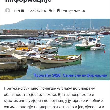
RTHN
S
29.05.2026
0
2 минута читања
e
n
d
a
n
e
m
a
i
l
Претежно сунчано, понегдје уз слабу до умјерену
облачност на сјеверу земље. Вјетар повремено и
мјестимично умјерен до појачан, у јутарњим и ноћним
сатима понегдје на ударе краткотрајно и јак, сјеверни и