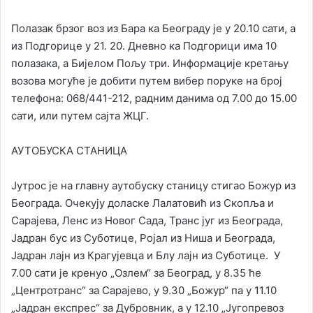
Полазак брзог воз из Бара ка Београду је у 20.10 сати, а
из Подгорице у 21. 20. Дневно ка Подгорици има 10
полазака, а Бијелом Пољу три. Информације кретању
возова могуће је добити путем вибер поруке на број
телефона: 068/441-212, радним данима од 7.00 до 15.00
сати, или путем сајта ЖЦГ.
АУТОБУСКА СТАНИЦА
Јутрос је на главну аутобуску станицу стигао Божур из
Београда. Очекују доласке Лалатовић из Скопља и
Сарајева, Ленс из Новог Сада, Транс југ из Београда,
Јадран бус из Суботице, Ројал из Ниша и Београда,
Јадран лајн из Крагујевца и Блу лајн из Суботице. У
7.00 сати је кренуо „Озлем“ за Београд, у 8.35 ће
„Центротранс“ за Сарајево, у 9.30 „Божур“ па у 11.10
„Јадран експрес“ за Дубровник, а у 12.10 „Југопревоз