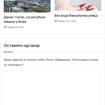
о
љ
и
Без воде Бањалучка улица
ц
Данас топло, са могућом
е
Прије 22 сата
кишом у Боки
“
Прије 9 сати
Т
и
х
Оставите одговор
о
м
и
Ваша адреса е-поште неће бити објављена.
Неопходна поља
р
су означена
*
а
К
К
о
њ
о
е
м
в
е
и
ћ
н
а