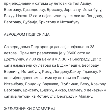
пријеподневним сатима су летови ка Тел Авиву,
Београду, Дизелдорфу, Бриселу, Јеревану, Истанбулу,
Бакуу. Након 12 сати најављени су летови ка Лондону,
Београду, Дубаију, Бристолу и Истанбулу.
АЕРОДРОМ ПОДГОРИЦА
Са аеродрома Подгороица данас је најављено 28
летова. Први лет реализован је у 06:00 сати ка
Дортмунду, у 7.00 ка Бечу и у 7. 30 ка Београду. До 12
сати најављени су летови ка Будимпешти, Београду,
Берлину, Истанбулу, Риму, Лондону,Каиру, Гданску. У
послијеподневним сатима су летови ка Паризу,
Истанбулу, Лондону, Варшави, Љубљани, Бечу, Кракову,
Београду, Бриселу, Цириху, Анкар, Малмеу. У вечерњим
сатима летови ка Истанбулу, Београду и Милану.
ЖЕЉЕЗНИЧКИ САОБРАЋАЈ