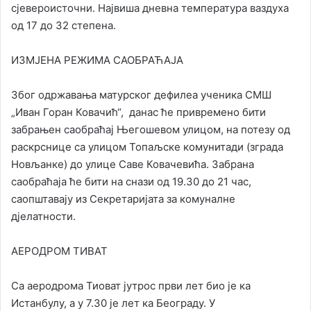
сјевероисточни. Највиша дневна температура ваздуха
од 17 до 32 степена.
ИЗМЈЕНА РЕЖИМА САОБРАЋАЈА
Због одржавања матурског дефилеа ученика СМШ
„Иван Горан Ковачић“, данас ће привремено бити
забрањен саобраћај Његошевом улицом, на потезу од
раскрснице са улицом Топаљске комунитади (зграда
Новљанке) до улице Саве Ковачевића. Забрана
саобраћаја ће бити на снази од 19.30 до 21 час,
саопштавају из Секретаријата за комуналне
дјелатности.
АЕРОДРОМ ТИВАТ
Са аеродрома Тиоват јутрос први лет био је ка
Истанбулу, а у 7.30 је лет ка Београду. У