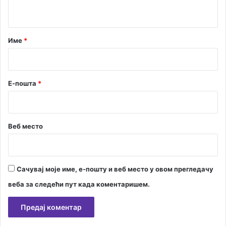
т
у
ф
а
о
р
Име
*
а
ј
*
е
у
Д
Е-пошта
*
в
о
р
а
Веб место
н
и
"
П
Сачувај моје име, е-пошту и веб место у овом прегледачу
а
веба за следећи пут када коментаришем.
р
к
"
А