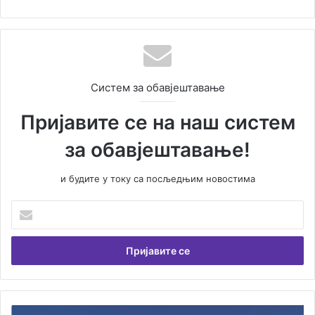
Систем за обавјештавање
Пријавите се на наш систем
за обавјештавање!
и будите у току са посљедњим новостима
У
н
е
с
и
т
е
В
Д