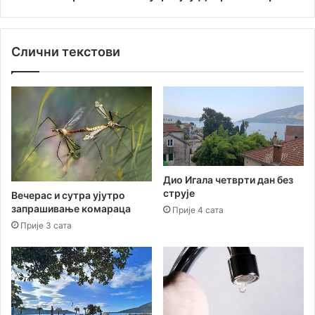
и
к
о
Слични текстови
в
н
и
ц
е
„
Л
и
в
Дио Игала четврти дан без
а
струје
Вечерас и сутра ујутро
д
запрашивање комараца
Прије 4 сата
с
Прије 3 сата
к
е
з
а
ч
к