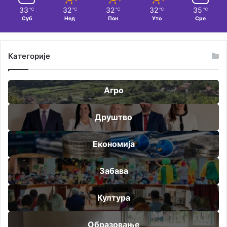
33
32
32
32
35
℃
℃
℃
℃
℃
Суб
Нед
Пон
Уто
Сре
Категорије
Агро
Друштво
Економија
Забава
Култура
Образовање