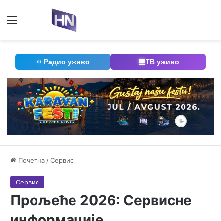
Мени
П
Радио уживо
ТВ уживо
Почетна
/
Сервис
Сервис
Прољеће 2026: Сервисне
информације