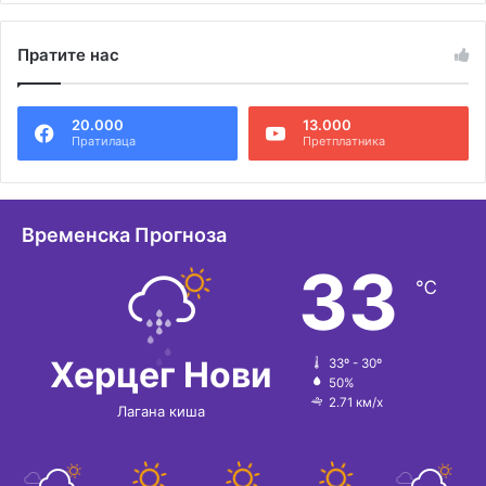
л
Пратите нас
т
е
20.000
13.000
р
Пратилаца
Претплатника
н
а
т
Временска Прогноза
и
33
℃
в
е
:
Херцег Нови
33º - 30º
50%
2.71 км/х
Лагана киша