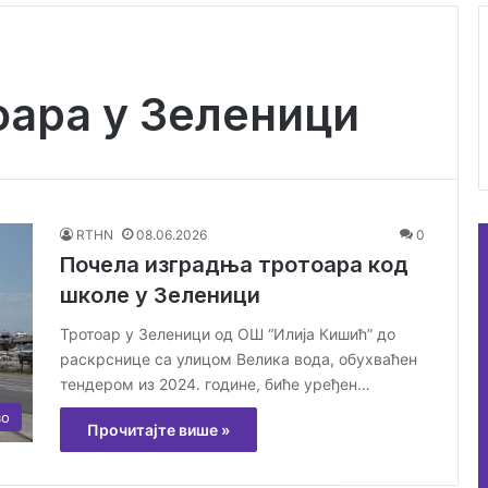
ара у Зеленици
RTHN
08.06.2026
0
Почела изградња тротоара код
школе у Зеленици
Тротоар у Зеленици од ОШ “Илија Кишић” до
раскрснице са улицом Велика вода, обухваћен
тендером из 2024. године, биће уређен…
во
Прочитајте више »