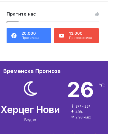
Пратите нас
20.000
13.000
Пратилаца
Претплатника
Временска Прогноза
26
℃
Херцег Нови
37º - 25º
49%
2.98 км/х
Ведро