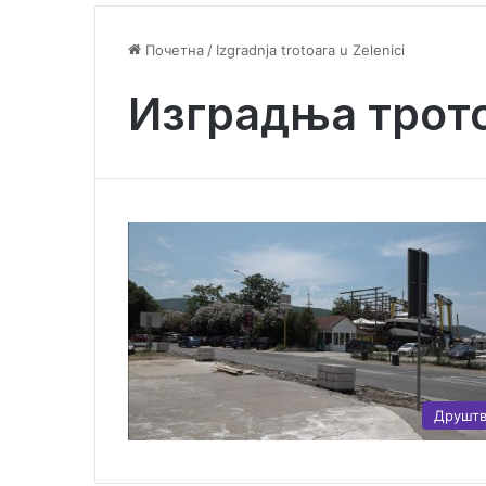
Почетна
/
Izgradnja trotoara u Zelenici
Изградња трото
Друшт