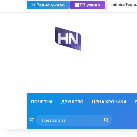
Радио уживо
ТВ уживо
Latinica
Ћири
ПОЧЕТНА
ДРУШТВО
ЦРНА ХРОНИКА
Насумични текстови
Претрага
за