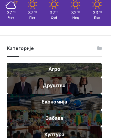
37
37
32
32
33
℃
℃
℃
℃
℃
Чет
Пет
Суб
Нед
Пон
Категорије
Агро
Друштво
Економија
Забава
Култура