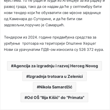
мјестима. То ће радити људи из Агенције за изградњу и
развој града, тако да се надам да ће у септембру бити
нови тендер који ће обухватити све мјесне заједнице
од Каменара до Суторине, и да ће бити сви
задовољни,поручио је Самарџић.
Тендером из 2024. године предвиђена средства за
уређење тротоара на територији Општине Херцег
Нови са урачунатим ПДВ-ом износила су 526 372 еура.
Agencija za izgradnju i razvoj Herceg Novog
Izgradnja trotoara u Zelenici
Nikola Samardžić
Od OŠ "Ilija Kišić" do "Primata"