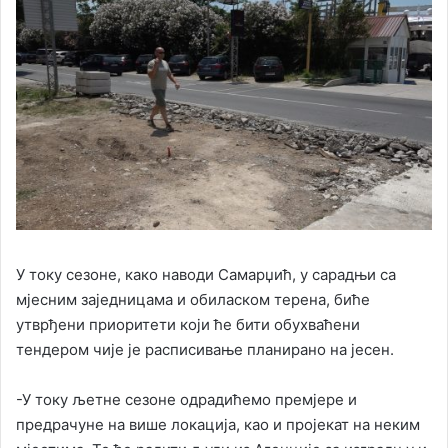
У току сезоне, како наводи Самарџић, у сарадњи са
мјесним заједницама и обиласком терена, биће
утврђени приоритети који ће бити обухваћени
тендером чије је расписивање планирано на јесен.
-У току љетне сезоне одрадићемо премјере и
предрачуне на више локација, као и пројекат на неким