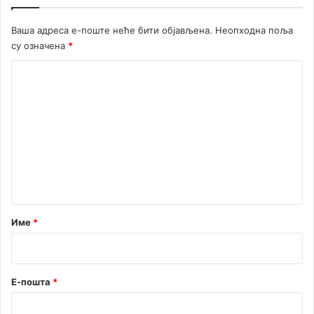
Ваша адреса е-поште неће бити објављена.
Неопходна поља
су означена
*
К
о
м
е
н
т
а
р
Име
*
*
Е-пошта
*