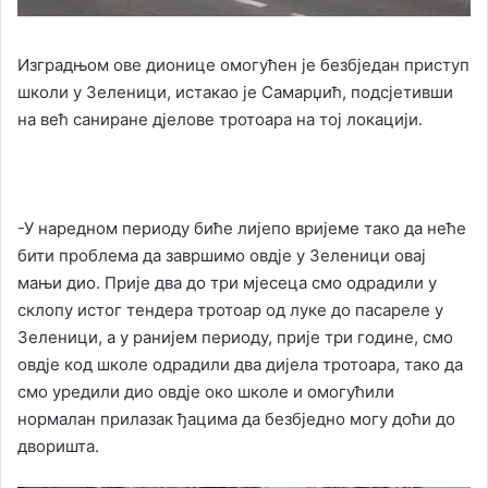
Изградњом ове дионице омогућен је безбједан приступ
школи у Зеленици, истакао је Самарџић, подсјетивши
на већ саниране дјелове тротоара на тој локацији.
-У наредном периоду биће лијепо вријеме тако да неће
бити проблема да завршимо овдје у Зеленици овај
мањи дио. Прије два до три мјесеца смо одрадили у
склопу истог тендера тротоар од луке до пасареле у
Зеленици, а у ранијем периоду, прије три године, смо
овдје код школе одрадили два дијела тротоара, тако да
смо уредили дио овдје око школе и омогућили
нормалан прилазак ђацима да безбједно могу доћи до
дворишта.