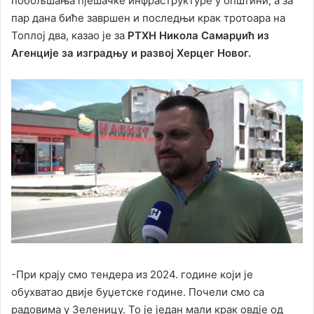
побољшања пјешачке инфраструктуре у општини, а за
пар дана биће завршен и последњи крак тротоара на
Топлој два, казао је за
РТХН Никола Самарџић из
Агенције за изградњу и развој Херцег Новог.
-При крају смо тендера из 2024. године који је
обухватао двије буџетске године. Почели смо са
радовима у Зеленицу. То је један мали крак овдје од