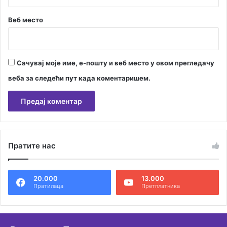
Веб место
Сачувај моје име, е-пошту и веб место у овом прегледачу
веба за следећи пут када коментаришем.
А
л
Пратите нас
т
е
20.000
13.000
р
Пратилаца
Претплатника
н
а
т