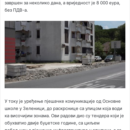
завршен за неколико дана, а вриједност је 8 000 еура,
без ПДВ-а.
У току је уређење пјешачке комуникације од Основне
школе у Зеленици, до раскрснице са улицом која води
ка височијим зонама. Ови радови дио су тендера који је
обухватио двије буџетске године, са циљем