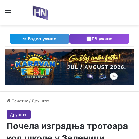
Мени
П
Радио уживо
ТВ уживо
Почетна
/
Друштво
Друштво
Почела изградња тротоара
код школе у Зеленици