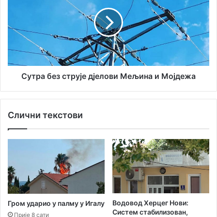
с
а
т
у
ј
р
а
а
н
б
а
е
в
з
е
с
ч
т
Сутра без струје дјелови Мељина и Мојдежа
е
р
р
у
а
ј
Слични текстови
с
е
у
д
М
ј
у
е
з
л
и
о
ч
в
к
и
о
М
Водовод Херцег Нови:
Гром ударио у палму у Игалу
ј
е
Систем стабилизован,
Прије 8 сати
ш