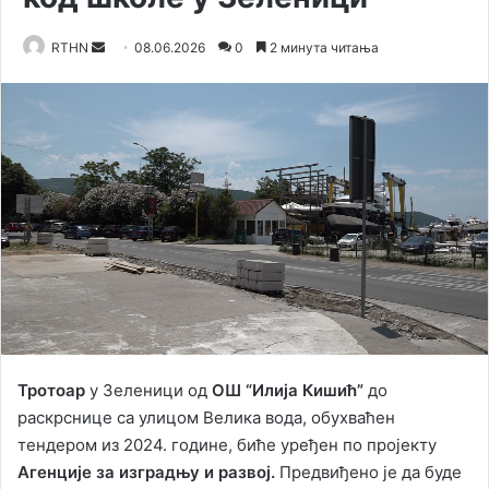
RTHN
S
08.06.2026
0
2 минута читања
e
n
d
a
n
e
m
a
i
l
Тротоар
у Зеленици од
ОШ “Илија Кишић”
до
раскрснице са улицом Велика вода, обухваћен
тендером из 2024. године, биће уређен по пројекту
Агенције за изградњу и развој.
Предвиђено је да буде