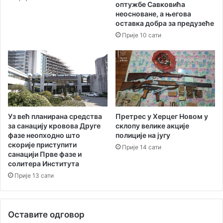
љ
оптужбе Савковића
к
и
неосноване, а његова
о
н
оставка добра за предузеће
л
а
Прије 10 сати
и
и
М
о
ј
д
е
ж
а
Уз већ планирана средства
Претрес у Херцег Новом у
за санацију кровова Друге
склопу велике акције
фазе неопходно што
полиције на југу
скорије приступити
Прије 14 сати
санацији Прве фазе и
солитера Института
Прије 13 сати
Оставите одговор