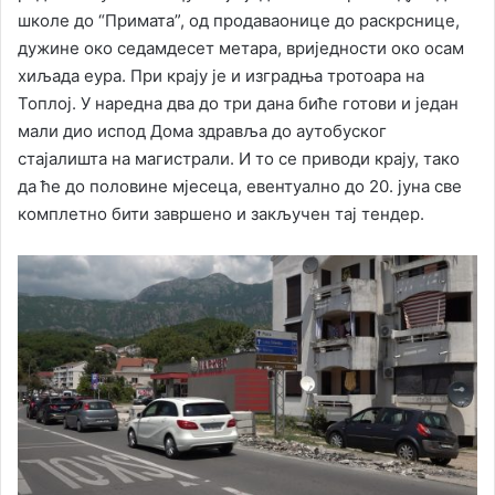
школе до “Примата”, од продаваонице до раскрснице,
дужине око седамдесет метара, вриједности око осам
хиљада еура. При крају је и изградња тротоара на
Топлој. У наредна два до три дана биће готови и један
мали дио испод Дома здравља до аутобуског
стајалишта на магистрали. И то се приводи крају, тако
да ће до половине мјесеца, евентуално до 20. јуна све
комплетно бити завршено и закључен тај тендер.