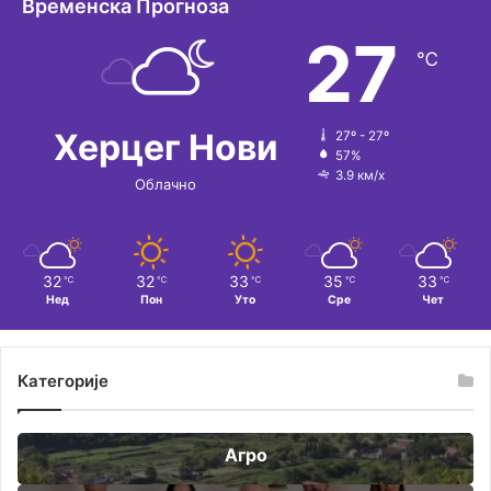
Временска Прогноза
и
27
℃
в
е
:
Херцег Нови
27º - 27º
57%
3.9 км/х
Облачно
32
32
33
35
33
℃
℃
℃
℃
℃
Нед
Пон
Уто
Сре
Чет
Категорије
Агро