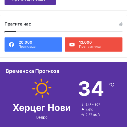
Пратите нас
20.000
13.000
Пратилаца
Претплатника
Временска Прогноза
34
℃
Херцег Нови
34º - 30º
44%
2.57 км/х
Ведро