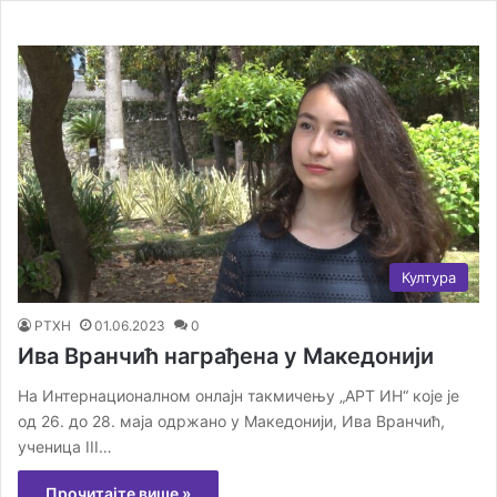
Култура
РТХН
01.06.2023
0
Ива Вранчић награђена у Македонији
На Интернационалном онлајн такмичењу „АРТ ИН“ које је
од 26. до 28. маја одржано у Македонији, Ива Вранчић,
ученица III…
Прочитајте више »