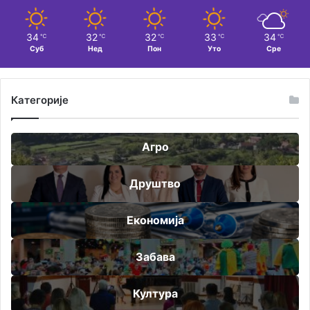
34
32
32
33
34
℃
℃
℃
℃
℃
Суб
Нед
Пон
Уто
Сре
Категорије
Агро
Друштво
Економија
Забава
Култура