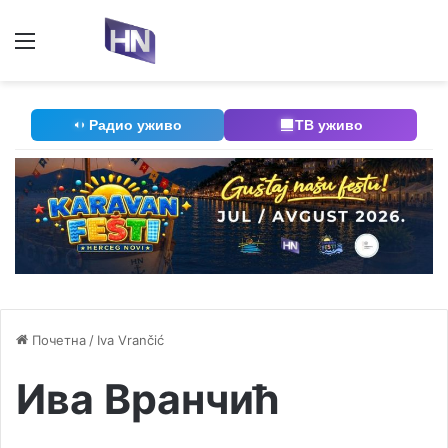
Мени
П
Радио уживо
ТВ уживо
Почетна
/
Iva Vrančić
Ива Вранчић