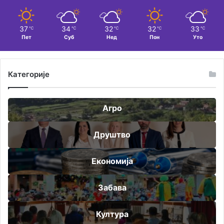
37
34
32
32
33
℃
℃
℃
℃
℃
Пет
Суб
Нед
Пон
Уто
Категорије
Агро
Друштво
Економија
Забава
Култура