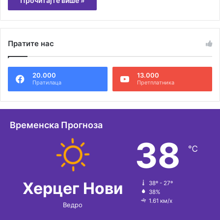
Прочитајте више »
Пратите нас
20.000
13.000
Пратилаца
Претплатника
Временска Прогноза
38
℃
Херцег Нови
38º - 27º
38%
1.61 км/х
Ведро