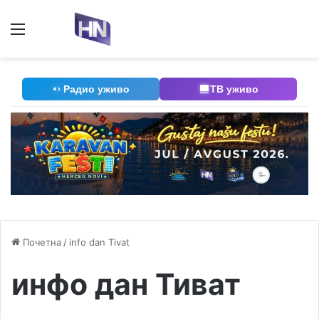
Мени
П
Радио уживо
ТВ уживо
Почетна
/
info dan Tivat
инфо дан Тиват