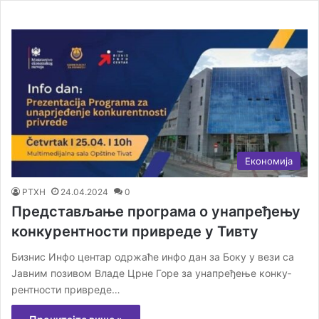
Економија
РТХН
24.04.2024
0
Представљање програма о унапређењу
кон­ку­рент­но­сти при­вре­де у Тивту
Би­знис Ин­фо цен­тар одр­жа­ће ин­фо дан за Боку у ве­зи са
Јав­ним по­зи­вом Вла­де Цр­не Го­ре за уна­п­ре­ђе­ње кон­ку­
рент­но­сти при­вре­де…