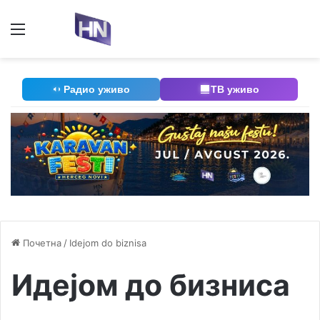
Мени
П
Радио уживо
ТВ уживо
Почетна
/
Idejom do biznisa
Идејом до бизниса