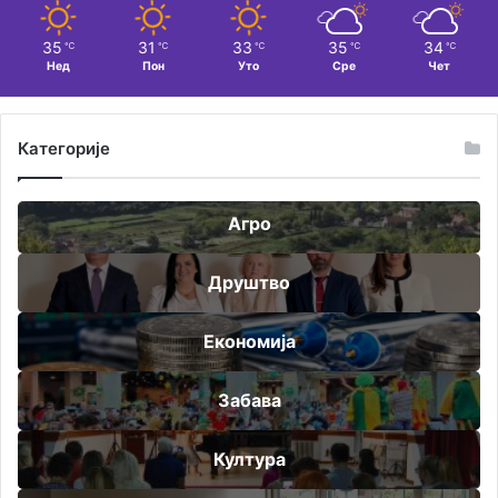
35
31
33
35
34
℃
℃
℃
℃
℃
Нед
Пон
Уто
Сре
Чет
Категорије
Агро
Друштво
Економија
Забава
Култура