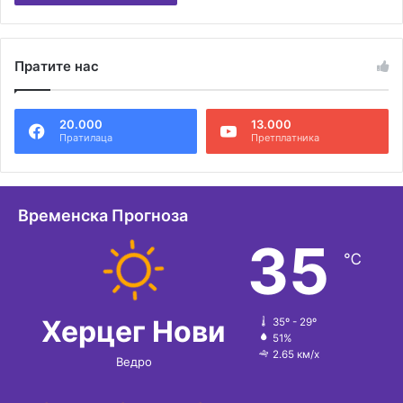
Пратите нас
20.000
13.000
Пратилаца
Претплатника
Временска Прогноза
35
℃
Херцег Нови
35º - 29º
51%
2.65 км/х
Ведро