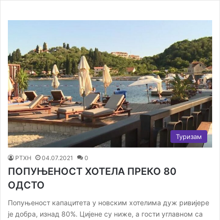
Туризам
РТХН
04.07.2021
0
ПОПУЊЕНОСТ ХОТЕЛА ПРЕКО 80
ОДСТО
Попуњеност капацитета у новским хотелима дуж ривијере
је добра, изнад 80%. Цијене су ниже, а гости углавном са