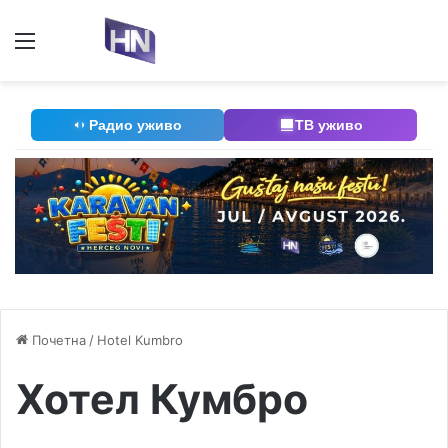
Мени
П
Радио уживо
ТВ уживо
Почетна
/
Hotel Kumbro
Хотел Кумбро