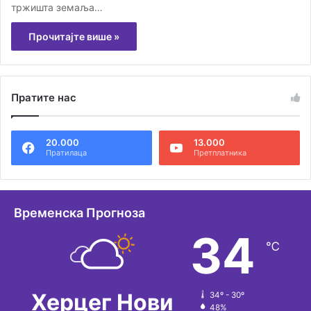
тржишта земаља…
Прочитајте више »
Пратите нас
20.000
13.000
Пратилаца
Претплатника
Временска Прогноза
34
℃
Херцег Нови
34º - 30º
48%