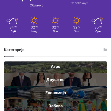
3.97 км/х
Облачно
34
32
32
32
35
℃
℃
℃
℃
℃
Суб
Нед
Пон
Уто
Сре
Категорије
Агро
Друштво
Економија
Забава