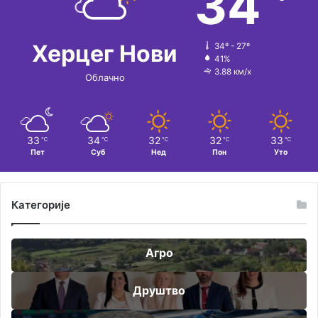
34
Херцег Нови
34º - 27º
41%
3.88 км/х
Облачно
33
34
32
32
33
℃
℃
℃
℃
℃
Пет
Суб
Нед
Пон
Уто
Категорије
Агро
Друштво