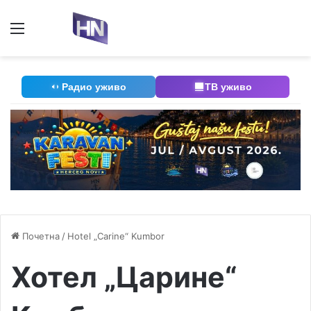
Мени
П
Радио уживо
ТВ уживо
Почетна
/
Hotel „Carine“ Kumbor
Хотел „Царине“