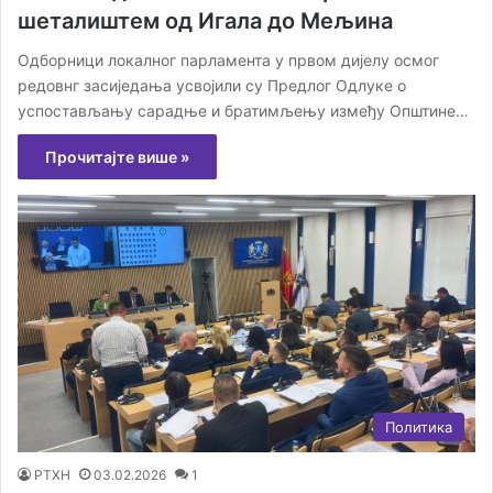
шеталиштем од Игала до Мељина
Одборници локалног парламента у првом дијелу осмог
редовнг засиједања усвојили су Предлог Одлуке о
успостављању сарадње и братимљењу између Општине…
Прочитајте више »
Политика
РТХН
03.02.2026
1