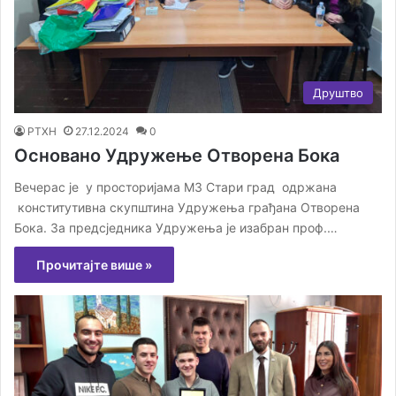
Друштво
РТХН
27.12.2024
0
Основано Удружење Отворена Бока
Вечерас је у просторијама МЗ Стари град одржана
конститутивна скупштина Удружења грађана Отворена
Бока. За предсједника Удружења је изабран проф.…
Прочитајте више »