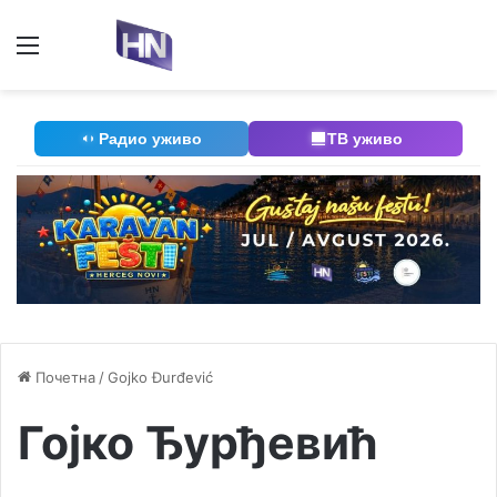
Мени
П
Радио уживо
ТВ уживо
Почетна
/
Gojko Đurđević
Гојко Ђурђевић