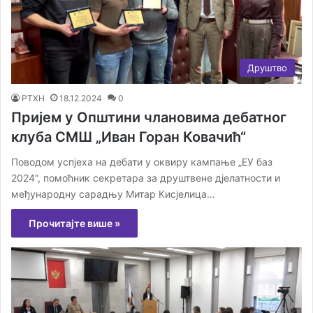
Друштво
РТХН
18.12.2024
0
Пријем у Општини члановима дебатног
клуба СМШ „Иван Горан Ковачић“
Поводом успјеха на дебати у оквиру кампање „ЕУ баз
2024”, помоћник секретара за друштвене дјелатности и
међународну сарадњу Митар Кисјелица…
Прочитајте више »