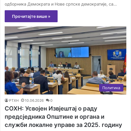
одборника Демократа и Нове српске демократије, са…
Прочитајте више »
Политика
РТХН
10.06.2026
0
СОХН: Усвојен Извјештај о раду
предсjедника Општине и органа и
служби локалне управе за 2025. годину