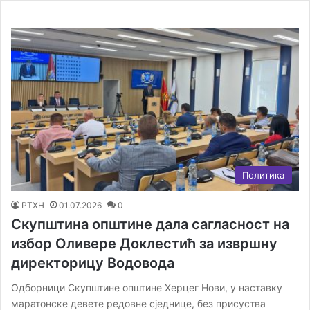
Политика
РТХН
01.07.2026
0
Скупштина општине дала сагласност на
избор Оливере Доклестић за извршну
директорицу Водовода
Одборници Скупштине општине Херцег Нови, у наставку
маратонске девете редовне сједнице, без присуства