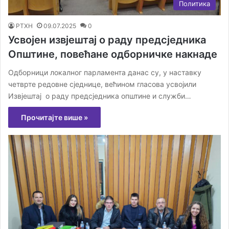
Политика
РТХН
09.07.2025
0
Усвојен извјештај о раду предсједника
Општине, повећане одборничке накнаде
Одборници локалног парламента данас су, у наставку
четврте редовне сједнице, већином гласова усвојили
Извјештај о раду предсједника општине и служби…
Прочитајте више »