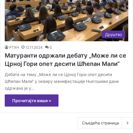
Друштво
РТХН
12.11.2024
0
Матуранти одржали дебату „Може ли се
Црној Гори опет десити Шћепан Мали“
Дебата на тему „Може ли се Црној Гори опет десити
Шћепан Мали“ у оквиру манифестације Његошеви дани
одржана је у…
Прочитајте више »
Сљедећа страница