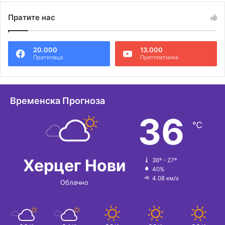
Пратите нас
20.000
13.000
Пратилаца
Претплатника
Временска Прогноза
36
℃
Херцег Нови
36º - 27º
40%
4.08 км/х
Облачно