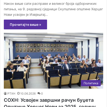
Након више сати расправе и великог броја одборничких
питања, на 9. редовној сједници Скупштине општине Херцег
Нови усвојен је Извјештај…
Прочитајте више »
Политика
РТХН
10.06.2026
0
СОХН: Усвојен завршни рачун буџета
Општине Херцег Нови за 2025. годину