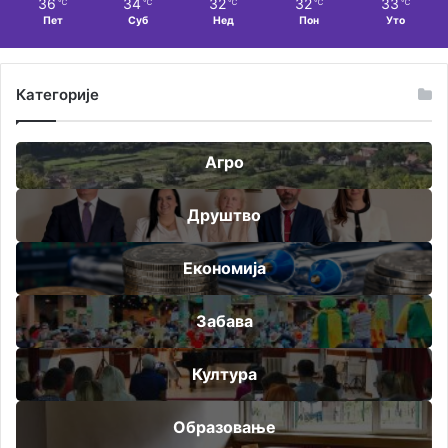
36
34
32
32
33
℃
℃
℃
℃
℃
Пет
Суб
Нед
Пон
Уто
Категорије
Агро
Друштво
Економија
Забава
Култура
Образовање