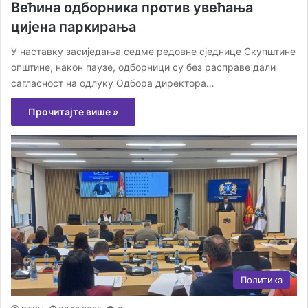
Већина одборника против увећања
цијена паркирања
У наставку засиједања седме редовне сједнице Скупштине
општине, након паузе, одборници су без расправе дали
сагласност на одлуку Одбора директора…
Прочитајте више »
Политика