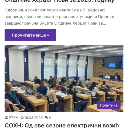
Одборници локалног парламента су на 9. редовној
сједници, након вишесатне расправе, усвојили Предлог
завршног рачуна Буџета Општине Херцег Нови за…
Прочитајте више »
Политика
РТХН
19.03.2026
0
СОХН: Од ове сезоне електрични возић