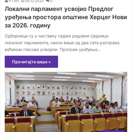
РТХН
30.12.2025
0
Локални парламент усвојио Предлог
уређења простора општине Херцег Нови
за 2026. годину
Одборници су у наставку седме редовне сједнице
локалног парламента, након више од два сата расправе,
већином гласова усвојили Програм уређења…
Прочитајте више »