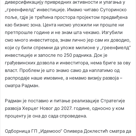
диверсификацију привредних активности и улагања у
„греенфиелд“ инвестиције. Имамо читаво Суторинско
поље, гдје је трећина простора пројектом предвиђена
као бизнис зона. Цента нисмо уложили ни прошле ни
претпрошле године и не знам шта чекамо. Изгубили
смо много инвеститора, знам лично јер сам их доводио,
који су били спремни да уложе милионе у „греенфиелд“
инвестиције и запосле по 250 радника. Док је
грађевинских дозвола и инвеститора, нема бриге за ову
власт. Проблем је што знамо само да наплатимо од
распродаје наше имовине, а немамо визију развоја –
сматра Радман.
Радман је поставио и питање реализације Стратегије
развоја Херцег Новог до 2027. године, односно у ком
проценту је она до сада спроведена.
Одборница ГП „Идемооо“ Оливера Доклестић сматра да