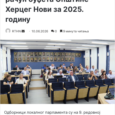
Херцег Нови за 2025.
годину
RTHN
S
10.06.2026
0
9 минута читања
e
n
d
a
n
e
m
a
i
l
Одборници локалног парламента су на 9. редовној