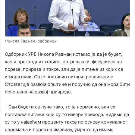
Никола Радман, одборник
Одборник УРЕ Никола Радман истакао је да је буџет,
као и претходних година, потрошачки, фокусиран на
порезе, прирезе и таксе, али да је питање из којих се
извора пуни. Он је поставио питање реализације
Стратегије развоја општине и поручио да она мора бити
ослоњена на развој привреде.
– Сви буџети се пуне тако, то је нормално, али се
поставља питање који су то извори прихода. Видимо да
су то у највећем проценту таксе по основу комуналног
опремања и порез на имовину, умјесто да имамо