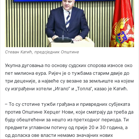
Стеван Катић, предсједник Општине
Укупна дуговања по основу судских спорова износе око
пет милиона еура. Ријеч је о тужбама старим двије до
три деценије, а највеће су везане за земљиште на којем
су изграђени хотели „Игало“ и „Топла“, казао је Катић.
– То су стотине тужби грађана и привредних субјеката
против Општине Херцег Нови, који сматрају да треба да
буду обештећени за нешто из претходног периода. Ти
предмети углавном потичу од прије 20 и 30 година, а
од доласка ове власти немамо значајних нових