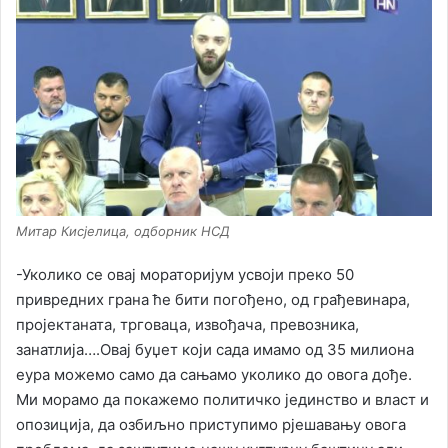
Митар Кисјелица, одборник НСД
-Уколико се овај мораторијум усвоји преко 50
привредних грана ће бити погођено, од грађевинара,
пројектаната, трговаца, извођача, превозника,
занатлија….Овај буџет који сада имамо од 35 милиона
еура можемо само да сањамо уколико до овога дође.
Ми морамо да покажемо политичко јединство и власт и
опозиција, да озбиљно приступимо рјешавању овога