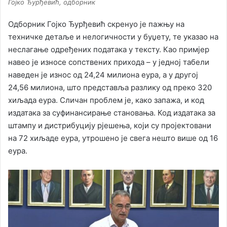
Гојко Ђурђевић, одборник
Одборник Гојко Ђурђевић скренуо је пажњу на
техничке детаље и нелогичности у буџету, те указао на
неслагање одређених података у тексту. Као примјер
навео је износе сопствених прихода – у једној табели
наведен је износ од 24,24 милиона еура, а у другој
24,56 милиона, што представља разлику од преко 320
хиљада еура. Сличан проблем је, како запажа, и код
издатака за суфинансирање становања. Код издатака за
штампу и дистрибуцију рјешења, који су пројектовани
на 72 хиљаде еура, утрошено је свега нешто више од 16
еура.