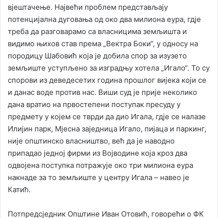
вјештачење. Највећи проблем представљају
потенцијална дуговања од око два милиона еура, гдје
треба да разговарамо са власницима земљишта и
видимо њихов став према „Вектра Боки“, у односу на
породицу Шабовић која је добила спор за изузето
земљиште уступљено за изградњу хотела „Игало“. То су
спорови из деведесетих година прошлог вијека који се
и данас воде против нас. Виши суд је прије неколико
дана вратио на првостепени поступак пресуду у
предмету у којем се тврди да дио Игала, гдје се налазе
Илијин парк, Мјесна заједница Игало, пијаца и паркинг,
није општинско власништво, већ да је наводно
припадао једној фирми из Војводине која кроз два
одвојена поступка потражује око три милиона еура
накнаде за то земљиште у центру Игала – навео је
Катић.
Потпредсједник Општине Иван Отовић, говорећи о ФК