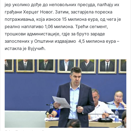
јер уколико дође до неповољних пресуда, палћају их
грађани Херцег Новог. Зaтим, застарјела пореска
потраживања, која износе 15 милиона еура, од чега је
реално наплативо 1,06 милиона. Трећи сегмент,
трошкови администације, гдје за бруто зараде
запослених у Општини издвајамо 4,5 милиона еура –
истакла је Вујучић.