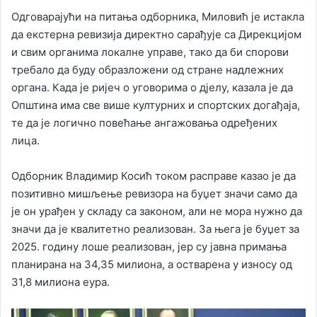
Одговарајући на питања одборника, Миловић је истакла
да екстерна ревизија директно сарађује са Дирекцијом
и свим органима локалне управе, тако да би спорови
требало да буду образложени од стране надлежних
органа. Када је ријеч о уговорима о дјелу, казала је да
Општина има све више културних и спортских догађаја,
те да је логично повећање ангажовања одређених
лица.
Одборник Владимир Косић током расправе казао је да
позитивно мишљење ревизора на буџет значи само да
је он урађен у складу са законом, али не мора нужно да
значи да је квалитетно реализован. За њега је буџет за
2025. годину лоше реализован, јер су јавна примања
планирана на 34,35 милиона, а остварена у износу од
31,8 милиона еура.