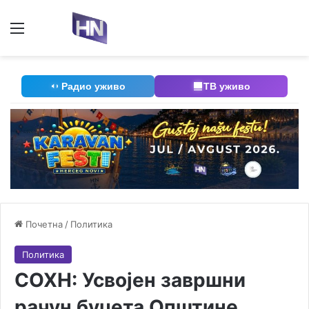
Мени
П
Радио уживо
ТВ уживо
Почетна
/
Политика
Политика
СОХН: Усвојен завршни
рачун буџета Општине