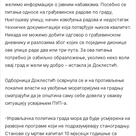
желимо информације о јавним набавкама. Посебно се
питања односе на грађевинске радове по граду,
Његошеву улицу, начин извођења радова и недостатак
техничке документације која потврђује њихов квалитет.
Никада не можемо добити одговор о грађевинском
дневнику и разлозима због којих се поједине дионице
ове улице раде два или три пута. За ова питања
потребно је озбиљно образложење, уколико неко воли
овај град и жели му добро – истакла је Доклестић.
Одборница Доклестић осврнула се и на противљење
локалне власти на увођење мораторијума на градњу
сматрајући да је општина саму себе довела у овакву
ситуацију усвајањем ПУП-а.
-Управљачка политика града мора да буде усмјерена на
развојне програме који не подразумјевају станоградњу.
Станови су мртви капитал 10 мјесеци годишње са