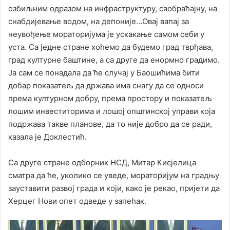
озбиљним одразом на инфраструктуру, саобраћајну, на
снабдијевање водом, на депоније…Овај вапај за
неувођење мораторијума је ускакање самом себи у
уста. Са једне стране хоћемо да будемо град тврђава,
град културне баштине, а са друге да енормно градимо.
Ја сам се понадала да ће случај у Баошићима бити
добар показатељ да држава има снагу да се односи
према културном добру, према простору и показатељ
лошим инвеститорима и лошој општинској управи која
подржава такве планове, да то није добро да се ради,
казала је Доклестић.
Са друге стране одборник НСД, Митар Кисјелица
сматра да ће, уколико се уведе, мораторијум на градњу
зауставити развој града и који, како је рекао, пријети да
Херцег Нови опет одведе у запећак.