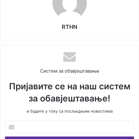
RTHN
Систем за обавјештавање
Пријавите се на наш систем
за обавјештавање!
и будите у току са посљедњим новостима
У
н
е