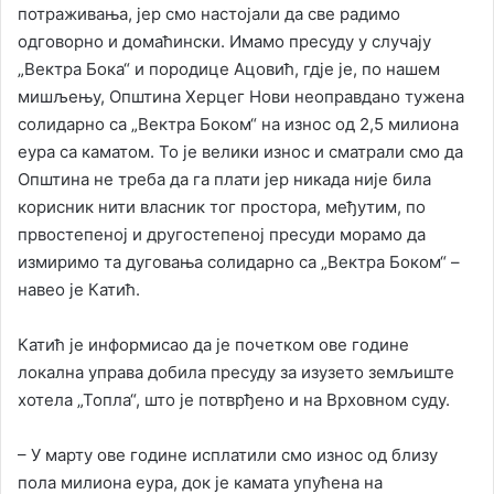
потраживања, јер смо настојали да све радимо
одговорно и домаћински. Имамо пресуду у случају
„Вектра Бока“ и породице Ацовић, гдје је, по нашем
мишљењу, Општина Херцег Нови неоправдано тужена
солидарно са „Вектра Боком“ на износ од 2,5 милиона
еура са каматом. То је велики износ и сматрали смо да
Општина не треба да га плати јер никада није била
корисник нити власник тог простора, међутим, по
првостепеној и другостепеној пресуди морамо да
измиримо та дуговања солидарно са „Вектра Боком“ –
навео је Катић.
Катић је информисао да је почетком ове године
локална управа добила пресуду за изузето земљиште
хотела „Топла“, што је потврђено и на Врховном суду.
– У марту ове године исплатили смо износ од близу
пола милиона еура, док је камата упућена на