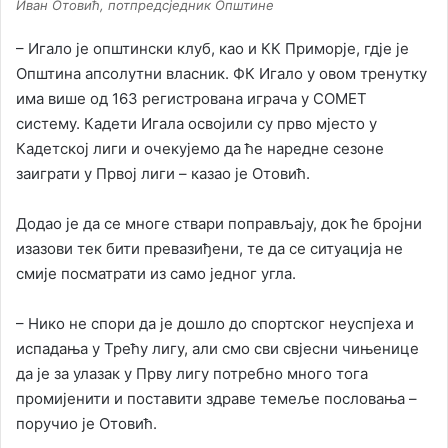
Иван Отовић, потпредсједник Општине
– Игало је општински клуб, као и КК Приморје, гдје је
Општина апсолутни власник. ФК Игало у овом тренутку
има више од 163 регистрована играча у COMET
систему. Кадети Игала освојили су прво мјесто у
Кадетској лиги и очекујемо да ће наредне сезоне
заиграти у Првој лиги – казао је Отовић.
Додао је да се многе ствари поправљају, док ће бројни
изазови тек бити превазиђени, те да се ситуација не
смије посматрати из само једног угла.
– Нико не спори да је дошло до спортског неуспјеха и
испадања у Трећу лигу, али смо сви свјесни чињенице
да је за улазак у Прву лигу потребно много тога
промијенити и поставити здраве темеље пословања –
поручио је Отовић.