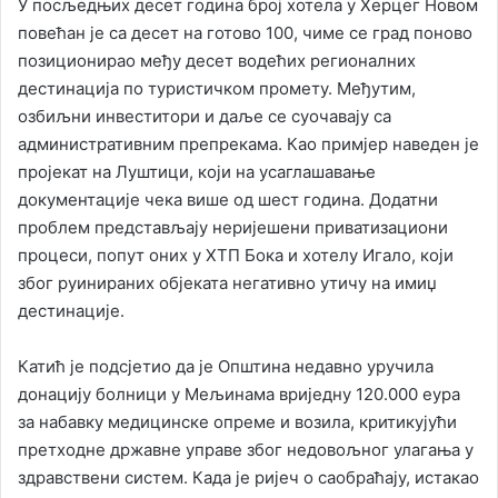
У посљедњих десет година број хотела у Херцег Новом
повећан је са десет на готово 100, чиме се град поново
позиционирао међу десет водећих регионалних
дестинација по туристичком промету. Међутим,
озбиљни инвеститори и даље се суочавају са
административним препрекама. Као примјер наведен је
пројекат на Луштици, који на усаглашавање
документације чека више од шест година. Додатни
проблем представљају неријешени приватизациони
процеси, попут оних у ХТП Бока и хотелу Игало, који
због руинираних објеката негативно утичу на имиџ
дестинације.
Катић је подсјетио да је Општина недавно уручила
донацију болници у Мељинама вриједну 120.000 еура
за набавку медицинске опреме и возила, критикујући
претходне државне управе због недовољног улагања у
здравствени систем. Када је ријеч о саобраћају, истакао