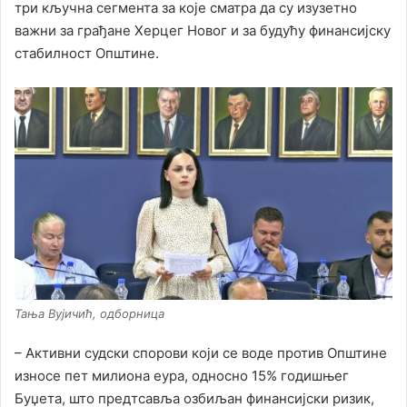
три кључна сегмента за које сматра да су изузетно
важни за грађане Херцег Новог и за будућу финансијску
стабилност Општине.
Тања Вујичић, одборница
– Активни судски спорови који се воде против Општине
износе пет милиона еура, односно 15% годишњег
Буџета, што предтсавља озбиљан финансијски ризик,