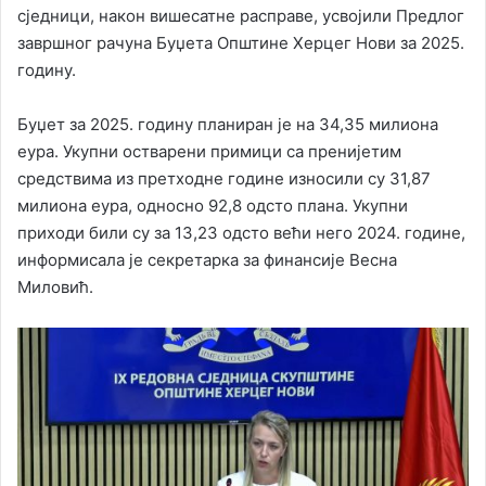
сједници, након вишесатне расправе, усвојили Предлог
завршног рачуна Буџета Општине Херцег Нови за 2025.
годину.
Буџет за 2025. годину планиран је на 34,35 милиона
еура. Укупни остварени примици са пренијетим
средствима из претходне године износили су 31,87
милиона еура, односно 92,8 одсто плана. Укупни
приходи били су за 13,23 одсто већи него 2024. године,
информисала је секретарка за финансије Весна
Миловић.