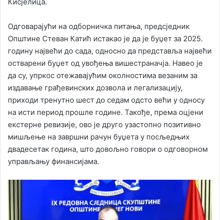
Кисјелица.
Одговарајући на одборничка питања, предсједник
Општине Стеван Катић истакао је да је буџет за 2025.
годину највећи до сада, односно да представља највећи
остварени буџет од увођења вишестраначја. Навео је
да су, упркос отежавајућим околностима везаним за
издавање грађевинских дозвола и легализацију,
приходи тренутно шест до седам одсто већи у односу
на исти период прошле године. Такође, према оцјени
екстерне ревизије, ово је друго узастопно позитивно
мишљење на завршни рачун буџета у посљедњих
двадесетак година, што довољно говори о одговорном
управљању финансијама.