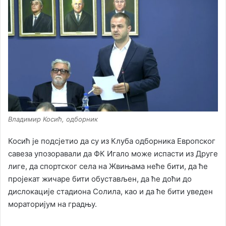
Владимир Косић, одборник
Косић је подсјетио да су из Клуба одборника Европског
савеза упозоравали да ФК Игало може испасти из Друге
лиге, да спортског села на Жвињама неће бити, да ће
пројекат жичаре бити обустављен, да ће доћи до
дислокације стадиона Солила, као и да ће бити уведен
мораторијум на градњу.