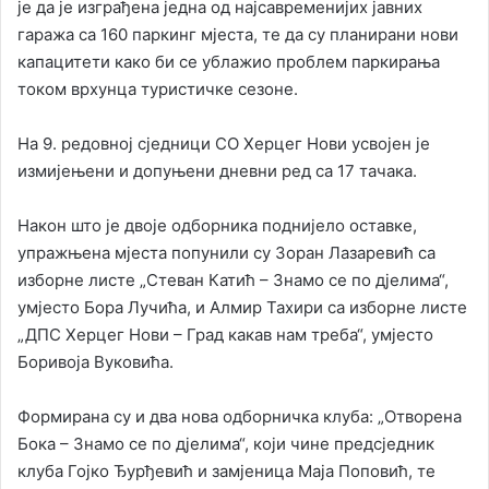
је да је изграђена једна од најсавременијих јавних
гаража са 160 паркинг мјеста, те да су планирани нови
капацитети како би се ублажио проблем паркирања
током врхунца туристичке сезоне.
На 9. редовној сједници СО Херцег Нови усвојен је
измијењени и допуњени дневни ред са 17 тачака.
Након што је двоје одборника поднијело оставке,
упражњена мјеста попунили су Зоран Лазаревић са
изборне листе „Стеван Катић – Знамо се по дјелима“,
умјесто Бора Лучића, и Алмир Тахири са изборне листе
„ДПС Херцег Нови – Град какав нам треба“, умјесто
Боривоја Вуковића.
Формирана су и два нова одборничка клуба: „Отворена
Бока – Знамо се по дјелима“, који чине предсједник
клуба Гојко Ђурђевић и замјеница Маја Поповић, те