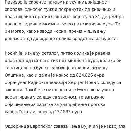
Ревизор је скренуо пажњу на укупну вриједност
спорова, односно тужби покренутих од физичких и
правних лица против Општине, које су до 31. децембра
прошле године износиле скоро пет милиона еура. То
би могло, како наводи Косић, према мишљењу
ревизора, да доведе до одлива средстава из буџета.
Косић је, између осталог, питао колика је реална
опасност од наплате тих пет милиона еура, колико би
то утицало на буџет, колики је стварни јавни дуг
Општине, као и да ли је износ од 824.825 еура
обрачунат Радио-телевизији Херцег Нови у складу са
законом. Такође је питао да ли је Његошева улица
асфалтирана у складу са законом, те затражио
објашњење за издатке за унапређење протока
саобраћаја у износу од 127.597 еура.
Одборница Европског савеза Тања Вујичић је издвојила