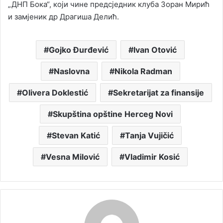
„ДНП Бока“, који чине предсједник клуба Зоран Мирић
и замјеник др Драгиша Делић.
Gojko Đurđević
Ivan Otović
Naslovna
Nikola Radman
Olivera Doklestić
Sekretarijat za finansije
Skupština opštine Herceg Novi
Stevan Katić
Tanja Vujičić
Vesna Milović
Vladimir Kosić