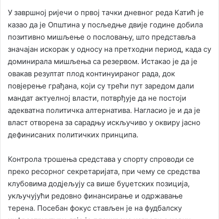
У завршној ријечи о првој тачки дневног реда Катић је
казао да је Општина у посљедње двије године добила
позитивно мишљење о пословању, што представља
значајан искорак у односу на претходни период, када су
доминирала мишљења са резервом. Истакао је да је
овакав резултат плод континуираног рада, док
повјерење грађана, који су трећи пут заредом дали
мандат актуелној власти, потврђује да не постоји
адекватна политичка алтернатива. Нагласио је и да је
власт отворена за сарадњу искључиво у оквиру јасно
дефинисаних политичких принципа.
Контрола трошења средстава у спорту спроводи се
преко ресорног секретаријата, при чему се средства
клубовима додјељују са више буџетских позиција,
укључујући редовно финансирање и одржавање
терена. Посебан фокус стављен је на фудбалску