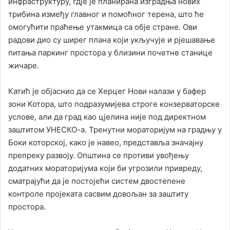
инфраструктуру, гдје је планирана изградња нових
трибина између главног и помоћног терена, што ће
омогућити праћење утакмица са обје стране. Ови
радови дио су ширег плана који укључује и рјешавање
питања паркинг простора у близини почетне станице
жичаре.
Катић је објаснио да се Херцег Нови налази у бафер
зони Котора, што подразумијева строге конзерваторске
услове, али да град као цјелина није под директном
заштитом УНЕСКО-а. Тренутни мораторијум на градњу у
Боки которској, како је навео, представља значајну
препреку развоју. Општина се противи увођењу
додатних мораторијума који би угрозили привреду,
сматрајући да је постојећи систем двостепене
контроле пројеката сасвим довољан за заштиту
простора.