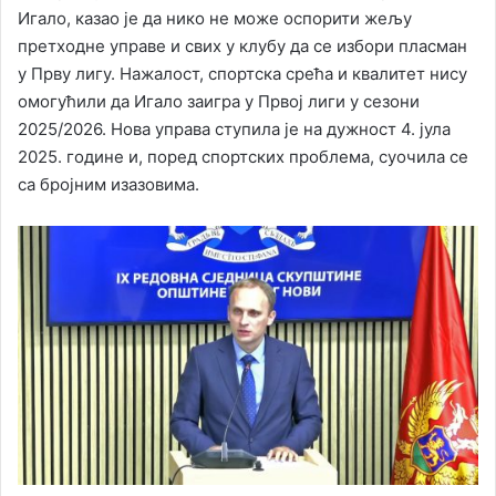
Игало, казао је да нико не може оспорити жељу
претходне управе и свих у клубу да се избори пласман
у Прву лигу. Нажалост, спортска срећа и квалитет нису
омогућили да Игало заигра у Првој лиги у сезони
2025/2026. Нова управа ступила је на дужност 4. јула
2025. године и, поред спортских проблема, суочила се
са бројним изазовима.