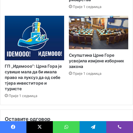
у
у
ш
Прије 1 седмица
т
е
у
т
р
а
и
л
с
и
т
ш
и
т
ч
Скупштина Црне Горе
е
к
усвојила измјене изборних
м
у
ГП „Идемооо“: Црна Гора је
закона
и
п
сувише мала да би имала
Прије 1 седмица
р
о
право на луксуз да од себе
и
н
тјера инвеститоре и
в
у
туристе
и
д
Прије 1 седмица
ј
у
е
у
р
Н
Оставите одговор
о
о
м
в
о