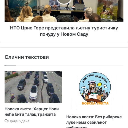
и
н
х
е
п
Г
р
о
а
р
НТО Црне Горе представила љетну туристичку
в
е
понуду у Новом Саду
и
п
л
р
а
е
Слични текстови
и
д
к
с
а
т
з
а
н
в
и
и
з
л
а
а
в
љ
Новска листа: Херцег Нови
о
е
неће бити талац транзита
ж
Новска листа: Без рибарске
т
Прије 5 дана
луке нема озбиљног
њ
н
рибарства