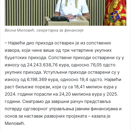
Весна Миловић, секретарка за финансије
– Највећи дио прихода остварен је из сопствених
извора, који чине више од три четвртине укупних
буџетских прихода. Сопствени приходи остварени су у
износу од 24.243.638,76 еура, односно 76,05 одсто
укупних прихода. Уступљени приходи остварени су у
износу од 6.198.369 еура, односно 19,4 одсто. Највећи
раст биљеже порези, који су са 18,41 милион еура у
2024. години порасли на 24,20 милиона еура у 2025.
години. Сматрамо да завршни рачун представља
потврду одговорног управљања јавним финансијама и
основ за наставак развојних пројеката – казала је
Миловић.