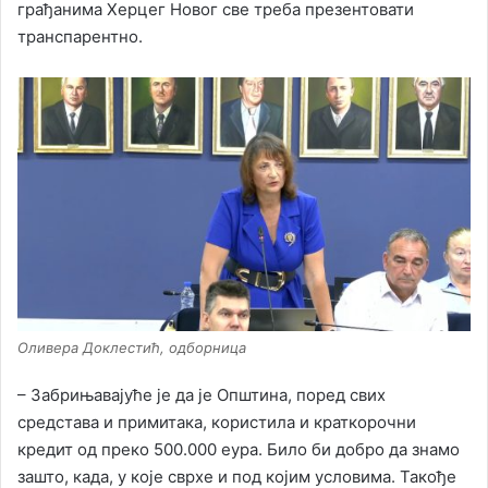
грађанима Херцег Новог све треба презентовати
транспарентно.
Оливера Доклестић, одборница
– Забрињавајуће је да је Општина, поред свих
средстава и примитака, користила и краткорочни
кредит од преко 500.000 еура. Било би добро да знамо
зашто, када, у које сврхе и под којим условима. Такође