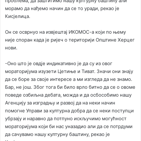
проблема, да заштитимо нашу културну баштину али
морамо да нађемо начин да се то уради, рекао је
Кисјелица.
Он се осврнуо на извјештај ИКОМОС-а који по њему
није споран када је ријеч о територији Општине Херцег
нови.
-Оно што је овдје индикативно је да су из овог
мораторијума изузети Цетиње и Тиват. Значи они знају
да се боре за своје интересе а ми изгледа да не знамо.
Бар, не још. Због тога би било врло битно да се о овоме
поведе озбиљна дебата, можда и да осбособимо нашу
Агенцију за изградњу и развој да на неки начин
помогне Управи за културна добра да се неки поступци
убрзају и наравно да потпуно искључимо могућност
мораторијума који би нас уназадио али да се потрдуми
да сачувамо нашу културну баштину, рекао је