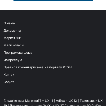
О нама
Документа
Маркетинг
Мали огласи
Програмска шема
Импрессум
Правила коментарисања на порталу РТХН
Контакт
Савјет
Гледајте нас: МагентаТВ – ЦХ 11 | м:Боx – ЦХ 12 | Телемацх – ЦХ
19 | Локални мултиплекс (МУX) - ЦХ 37 Слушајте нас: 90,0 МХз |