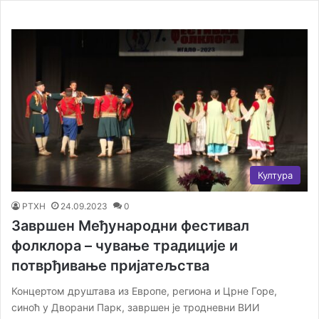
Култура
РТХН
24.09.2023
0
Завршен Међународни фестивал
фолклора – чување традиције и
потврђивање пријатељства
Концертом друштава из Европе, региона и Црне Горе,
синоћ у Дворани Парк, завршен је тродневни ВИИ