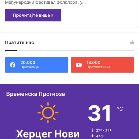
Међународни фестивал фолклора, у…
Прочитајте више »
Пратите нас
20.000
13.000
Пратилаца
Претплатника
Временска Прогноза
31
℃
Херцег Нови
37º - 25º
44%