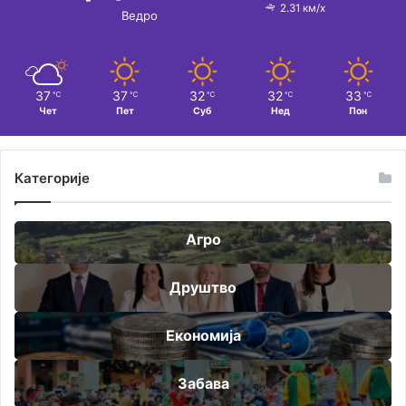
2.31 км/х
Ведро
37
37
32
32
33
℃
℃
℃
℃
℃
Чет
Пет
Суб
Нед
Пон
Категорије
Агро
Друштво
Економија
Забава