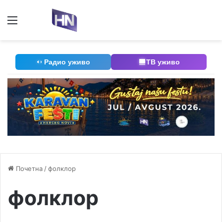
Мени
П
Радио уживо
ТВ уживо
Почетна
/
фолклор
фолклор