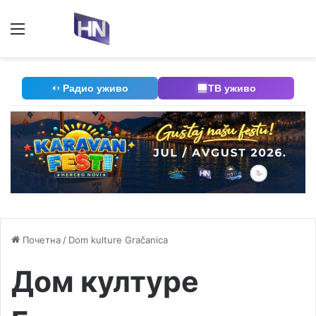
Мени
П
Радио уживо
ТВ уживо
Почетна
/
Dom kulture Gračanica
Дом културе