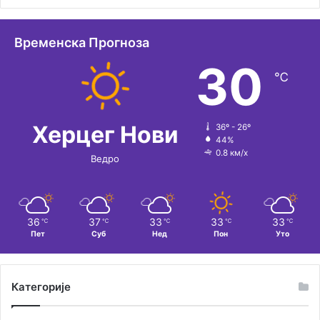
Временска Прогноза
30
℃
Херцег Нови
36º - 26º
44%
0.8 км/х
Ведро
36
37
33
33
33
℃
℃
℃
℃
℃
Пет
Суб
Нед
Пон
Уто
Категорије