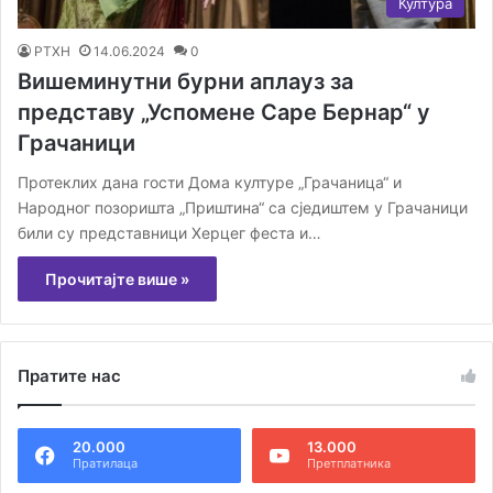
Култура
РТХН
14.06.2024
0
Вишеминутни бурни аплауз за
представу „Успомене Саре Бернар“ у
Грачаници
Протеклих дана гости Дома културе „Грачаница“ и
Народног позоришта „Приштина“ са сједиштем у Грачаници
били су представници Херцег феста и…
Прочитајте више »
Пратите нас
20.000
13.000
Пратилаца
Претплатника