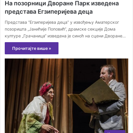
На позорници Дворане Парк изведена
представа Егзиперијева деца
Представа “Егзиперијева деца” у извођењу Аматерског
позоришта „Јанићије Поповић“, драмске секције Дома
културе „Грачаница“ изведена је синоћ на сцени Дворане…
Прочитајте више »