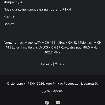
Импрессум
Правила коментарисања на порталу РТХН
Контакт
Савјет
Гледајте нас: MagentaTV – CH 11 | m:Box – CH 12 | Telemach – CH
19 | Lokalni multipleks (MUX) - CH 37 Слушајте нас: 90,0 MHz |
102,7 MHz
Latinica
|
Ćirilica
© Цопyригхт РТХН 2026, Алл Ригхтс Ресервед Цреатед бy
Дизајн Арена
Facebook
YouTube