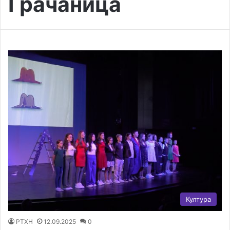
Грачаница
Култура
РТХН
12.09.2025
0