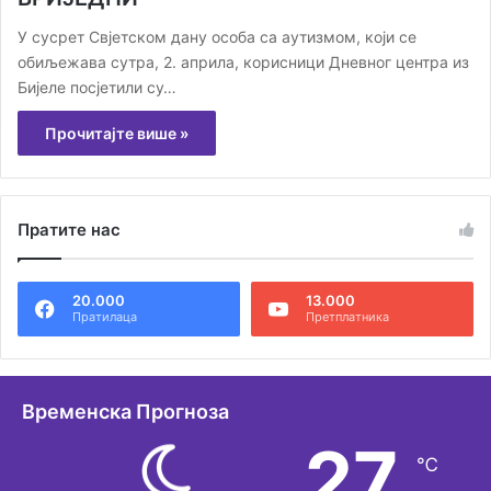
У сусрет Свјетском дану особа са аутизмом, који се
обиљежава сутра, 2. априла, корисници Дневног центра из
Бијеле посјетили су…
Прочитајте више »
Пратите нас
20.000
13.000
Пратилаца
Претплатника
Временска Прогноза
27
℃