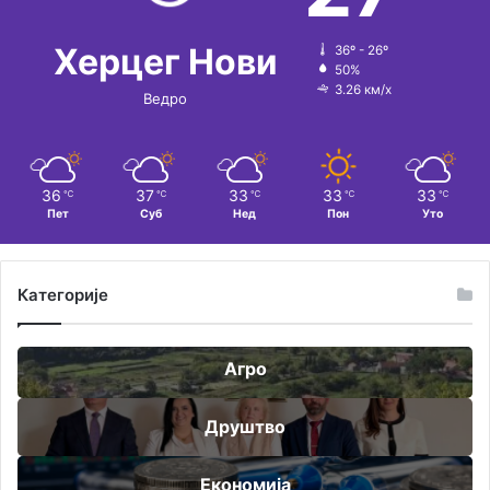
Херцег Нови
36º - 26º
50%
3.26 км/х
Ведро
36
37
33
33
33
℃
℃
℃
℃
℃
Пет
Суб
Нед
Пон
Уто
Категорије
Агро
Друштво
Економија