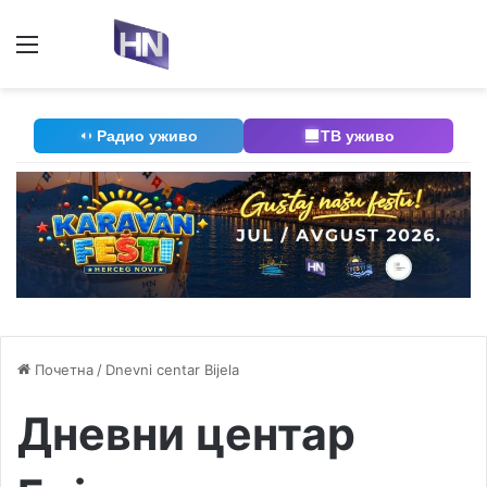
Мени
П
Радио уживо
ТВ уживо
Почетна
/
Dnevni centar Bijela
Дневни центар