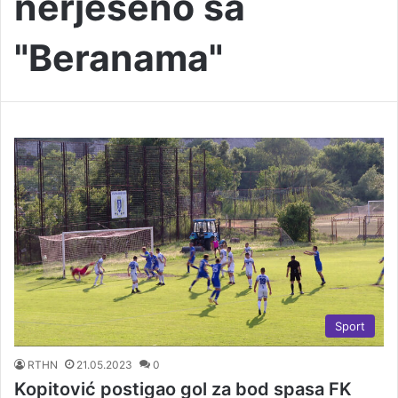
nerješeno sa
"Beranama"
Sport
RTHN
21.05.2023
0
Kopitović postigao gol za bod spasa FK