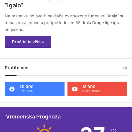
“Igalo”
Na rastanku od svojih navijača ove sezone fudbaleri “Igala” su
danas poslijepone u pretposlednjem 35. kolu Druge lige igrali
nerješeno…
Pročitajte više »
Pratite nas
20.000
13.000
Pratilaca
Pretplatnika
Vremenska Prognoza
℃