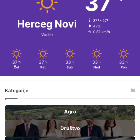
37
Herceg Novi
37º - 27º
47%
0.87 km/h
Vedro
37
37
33
33
33
℃
℃
℃
℃
℃
Čet
Pet
Sub
Ned
Pon
Kategorije
Agro
Društvo