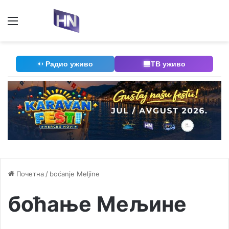
Мени
П
Радио уживо
ТВ уживо
Почетна
/
boćanje Meljine
боћање Мељине