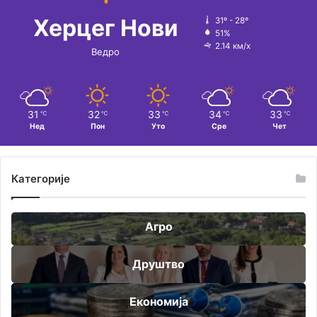
Херцег Нови
31º - 28º
51%
2.14 км/х
Ведро
31
32
33
34
33
℃
℃
℃
℃
℃
Нед
Пон
Уто
Сре
Чет
Категорије
Агро
Друштво
Економија