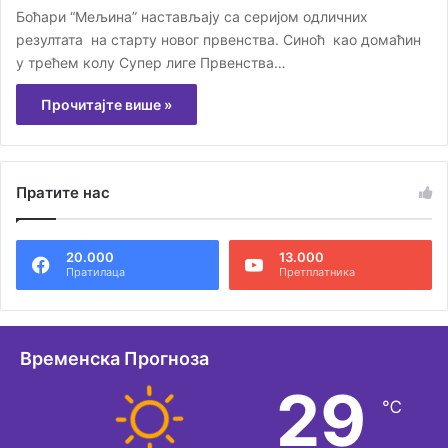
Боћари “Мељина” настављају са серијом одличних
резултата на старту новог првенства. Синоћ као домаћин
у трећем колу Супер лиге Првенства…
Прочитајте више »
Пратите нас
20.000
13.000
Пратилаца
Претплатника
Временска Прогноза
29
℃