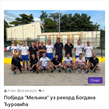
Спорт
РТХН
05.06.2023
0
Побједа “Мељина” уз рекорд Богдана
Ђуровића