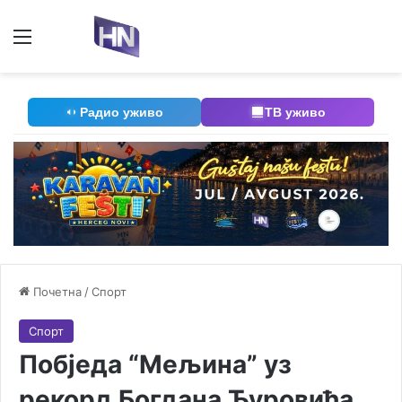
Мени
П
Радио уживо
ТВ уживо
Почетна
/
Спорт
Спорт
Побједа “Мељина” уз
рекорд Богдана Ђуровића