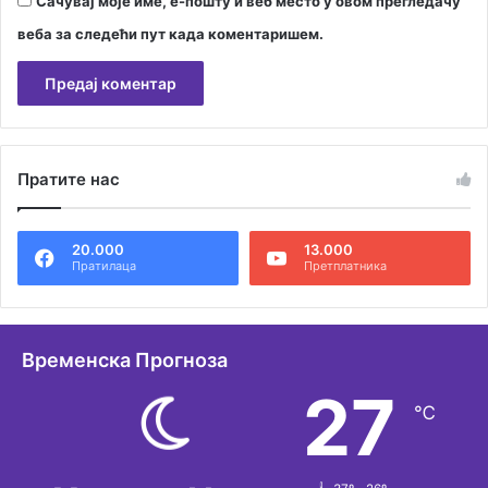
Сачувај моје име, е-пошту и веб место у овом прегледачу
веба за следећи пут када коментаришем.
А
л
Пратите нас
т
е
20.000
13.000
р
Пратилаца
Претплатника
н
а
т
Временска Прогноза
и
27
℃
в
е
: