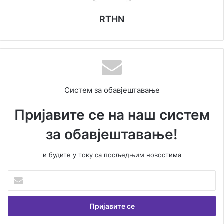
RTHN
Систем за обавјештавање
Пријавите се на наш систем
за обавјештавање!
и будите у току са посљедњим новостима
Унесите
Вашу
емаил
адресу