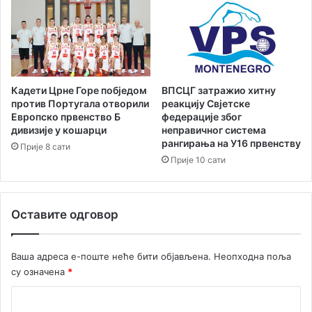
Кадети Црне Горе побједом
ВПСЦГ затражио хитну
против Португала отворили
реакцију Свјетске
Европско првенство Б
федерације због
дивизије у кошарци
неправичног система
рангирања на У16 првенству
Прије 8 сати
Прије 10 сати
Оставите одговор
Ваша адреса е-поште неће бити објављена.
Неопходна поља
су означена
*
К