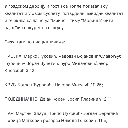
У градском дербију и гости са Топле показали су
квалитет и у овом сусрету потврдили завидан квалитет
и очекивања да ће уз “Маине” тиму “Мељина” бити
највећи конкурент за титулу.
Резултати по дисциплинама:
ТРОЈКА: Марко Луковић/ Радован Бојановић/Славољуб
Ђуричић- Зоран Вучетић/Ђуро Милановић/Јавор
Кнезовић 3:12;
КРУГ: Богдан Ђуровић –Никола Микулић 19:25;
ПОЈЕДИНАЧНО :Дејан Корен-Јосип Главинић 12:11,
ПАР: Мартин Здауц, Трипо Луковић-Богдан Сератлић,
Перица Матковић резерва Никола Гојковић 11:5;