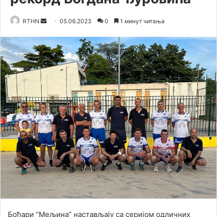
Send
RTHN
05.06.2023
0
1 минут читања
an
email
Боћари “Мељина” настављају са серијом одличних