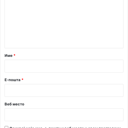
о
м
е
н
т
а
р
Име
*
*
Е-пошта
*
Веб место