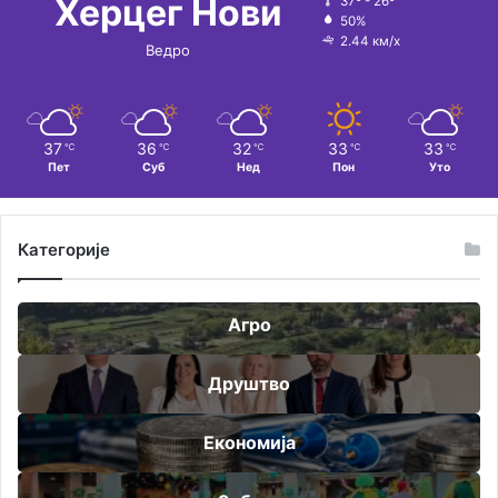
Херцег Нови
37º - 26º
50%
2.44 км/х
Ведро
37
36
32
33
33
℃
℃
℃
℃
℃
Пет
Суб
Нед
Пон
Уто
Категорије
Агро
Друштво
Економија