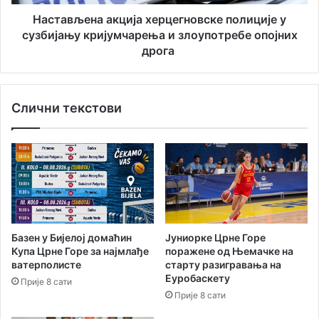
злоупотребе
опојних
Настављена акција херцегновске полиције у
дрога
сузбијању кријумчарења и злоупотребе опојних
дрога
Слични текстови
Базен у Бијелој домаћин
Јуниорке Црне Горе
Купа Црне Горе за најмлађе
поражене од Њемачке на
ватерполисте
старту разигравања на
Еуробаскету
Прије 8 сати
Прије 8 сати