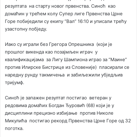
резултата на старту новог првенства. Синоћ као
домаћин у трећем колу Супер лиге Првенства Црне
Горе побиједили су екипу “Вал” 16:10 и уписали трећу
узастопну побједу.
Иако су играли без Грегора Опрешника (који је
прошлог викенда као позајмљен играч у
квалификацијама за Лигу Шампиона играо за “Маине”
против Илирске Бистрице из Словеније) пласирали се
наредну рунду такмичења и забиљежили убjeдљив
тријумф.
Синоћ је запажен резултат постигао ветеран у
редовима домаћих Богдан Ђуровић (68) који је у
дисциплини прецизно избијање против Николе
Микулића постигао рекорд Првенства Црне Горе од 32
поготка.