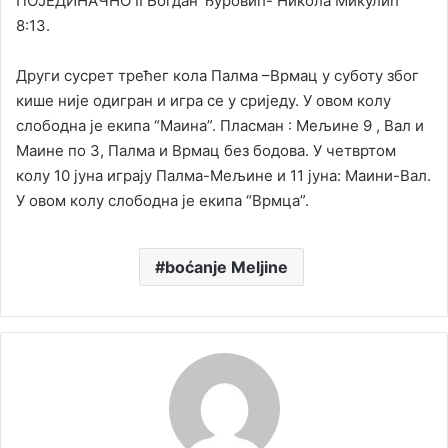
ПОЈЕДИНАЧНО II Богдан Ђуровић- Никола Микулић
8:13.
Други сусрет трећег кола Палма –Врмац у суботу због
кише није одигран и игра се у сриједу. У овом колу
слободна је екипа “Маина”. Пласман : Мељине 9 , Вал и
Маине по 3, Палма и Врмац без бодова. У четвртом
колу 10 јуна играју Палма-Мељине и 11 јуна: Маини-Вал.
У овом колу слободна је екипа “Врмца”.
boćanje Meljine