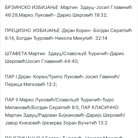
БРЗИНСКО ИЗБИЈАЊЕ :Мартин Здауц-Јосип Главинић
46:29,Марко Луковић- Дарио Шеровић 19:32;
ПРЕЦИЗНО ИЗБИЈАЊЕ :Дејан Корен- Богдан Сератлић
6:14, Богдан Ђуровић-Никола Микулић 32:14
ШТАФЕТА Мартин Здауц/Славољуб Ђуричић-Дарио
Шеровић/Јосип Главинић 44:40;
ПАР I Дејан Корен/Трипо Луковић-Јосип Гавинић/
Перица Матковић 13:2;
ПАР II Марко Луковић/Славољуб Ђуричић-Ђуро
Милановић/Богдан Сератлић 8:5; ПАР КЛАСИЧНО:
Мартин Здауц/Радован Бојкановић-Даријо Шеровић/
Јавор Кнезовић /резерва Зоран Вучетић 13:2