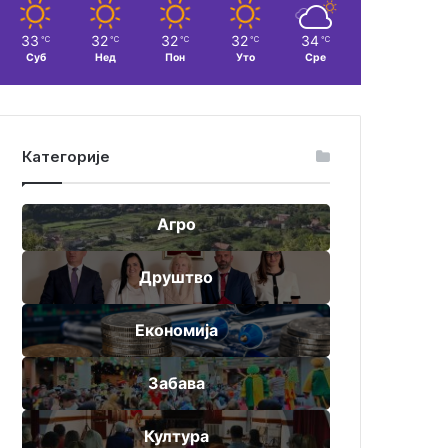
33
32
32
32
34
℃
℃
℃
℃
℃
Суб
Нед
Пон
Уто
Сре
Категорије
Агро
Друштво
Економија
Забава
Култура