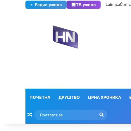
Радио уживо
ТВ уживо
Latinica
Ćirili
ПОЧЕТНА
ДРУШТВО
ЦРНА ХРОНИКА
Насумични текстови
Претрага
за