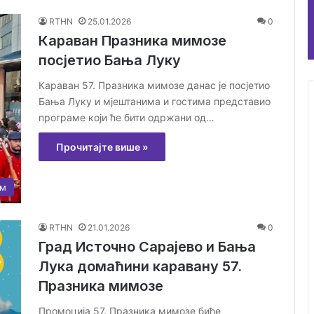
RTHN
25.01.2026
0
Караван Празника мимозе
посјетио Бања Луку
Караван 57. Празника мимозе данас је посјетио
Бања Луку и мјештанима и гостима представио
програме који ће бити одржани од…
Прочитајте више »
ам
RTHN
21.01.2026
0
Град Источно Сарајево и Бања
Лука домаћини каравану 57.
Празника мимозе
Промоција 57. Празника мимозе биће