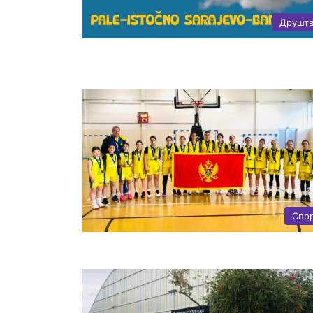
Друшт
Спо