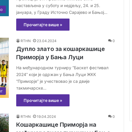
настављена у суботу и недјељу, 24. и 25.
во
јануара, у Граду Источно Сарајево и Бањој…
Прочитајте више »
RTHN
23.04.2024
0
Дупло злато за кошаркашице
Приморја у Бања Луци
На међународном турниру “Баскет фестивал
2024” који je одржан у Бања Луци ЖКК
“Приморје” је учествовао је са двије
такмичарске…
рт
Прочитајте више »
RTHN
19.04.2024
0
Кошаркашице Приморја на