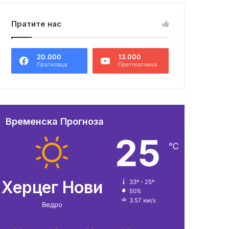
Пратите нас
20.000
13.000
Пратилаца
Претплатника
Временска Прогноза
25
℃
Херцег Нови
33º - 25º
50%
3.57 км/х
Ведро