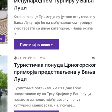
међународном турниру у Бања
Луци
Кошаркашице Приморја су јутрос отпутовале у
Бања Луку гдје ће на међународном турниру
учествовати са двије категорије. -Наша екипа
је…
рт
Прочитајте више »
RTHN
13.05.2023
0
Туристичка понуда Црногорског
приморја представљена у Бања
Луци
Туристичке организације из Црне Горе
представиле су на Тргу Крајине у Бањалуци
новитете за предстојећу сезону, попут
културних манифестација, понуде…