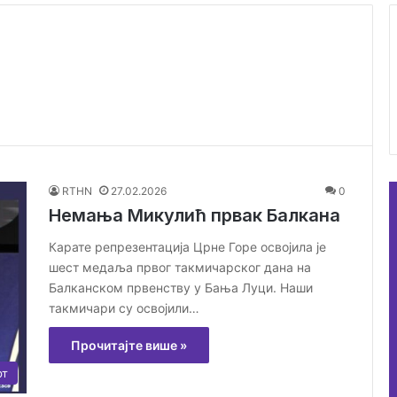
RTHN
27.02.2026
0
Немања Микулић првак Балкана
Карате репрезентација Црне Горе освојила је
шест медаља првог такмичарског дана на
Балканском првенству у Бања Луци. Наши
такмичари су освојили…
Прочитајте више »
рт