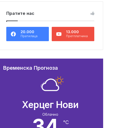
Пратите нас
20.000
13.000
Пратилаца
Претплатника
Временска Прогноза
Херцег Нови
Облачно
34
℃