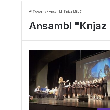
Почетна
/
Аnsambl "Knjaz Miloš"
Аnsambl "Knjaz 