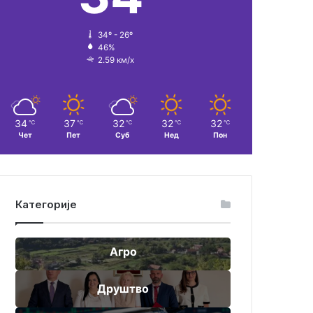
34º - 26º
46%
2.59 км/х
34
37
32
32
32
℃
℃
℃
℃
℃
Чет
Пет
Суб
Нед
Пон
Категорије
Агро
Друштво