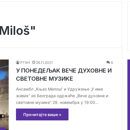
Miloš"
РТХН
26.11.2021
0
У ПОНЕДЕЉАK ВЕЧЕ ДУХОВНЕ И
СВЕТОВНЕ МУЗИKЕ
Ансамбл „Kњаз Милош“ и Удружење „У име
живих“ из Београда одржаће „Вече духовне и
световне музике“ 29. новембра у 19:00…
Прочитајте више »