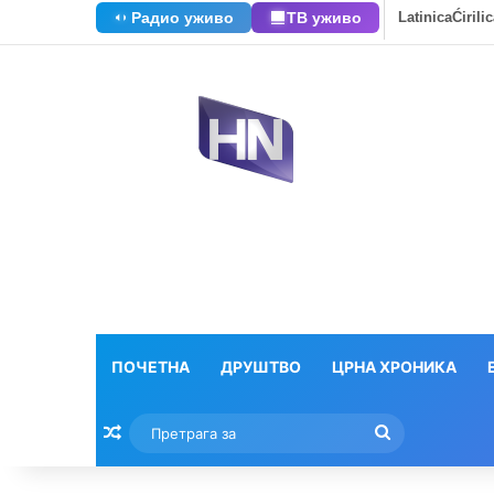
Радио уживо
ТВ уживо
Latinica
Ćirili
ПОЧЕТНА
ДРУШТВО
ЦРНА ХРОНИКА
Насумични текстови
Претрага
за