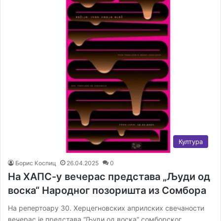
Култура
Борис Коспиц
26.04.2025
0
На ХАПС-у вечерас представа „Људи од
воска“ Народног позоришта из Сомбора
На репертоару 30. Херцегновских априлских свечаности
вечерас је представа “Људи од воска” сомборског