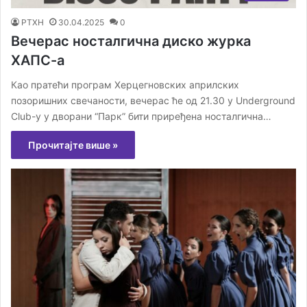
РТХН
30.04.2025
0
Вечерас носталгична диско журка
ХАПС-а
Као пратећи програм Херцегновских априлских
позоришних свечаности, вечерас ће од 21.30 у Underground
Club-у у дворани “Парк” бити приређена носталгична…
Прочитајте више »