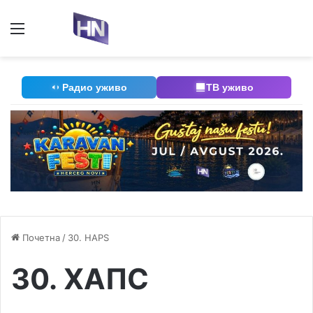
Мени
П
Радио уживо
ТВ уживо
Почетна
/
30. HAPS
30. ХАПС