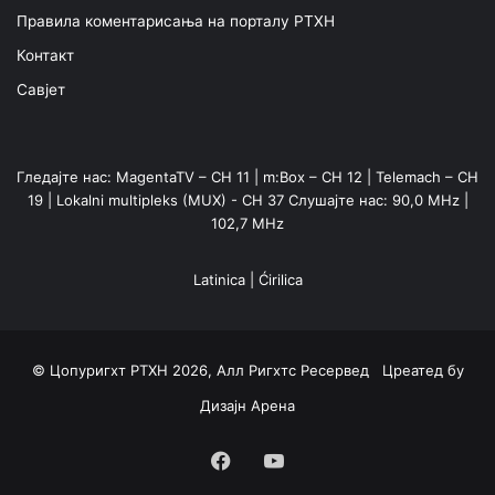
Правила коментарисања на порталу РТХН
Контакт
Савјет
Гледајте нас: MagentaTV – CH 11 | m:Box – CH 12 | Telemach – CH
19 | Lokalni multipleks (MUX) - CH 37 Слушајте нас: 90,0 MHz |
102,7 MHz
Latinica
|
Ćirilica
© Цопyригхт РТХН 2026, Алл Ригхтс Ресервед Цреатед бy
Дизајн Арена
Facebook
YouTube