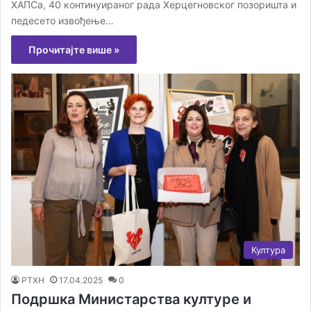
ХАПСа, 40 континуираног рада Херцегновског позоришта и
педесето извођење…
Прочитајте више »
Култура
РТХН
17.04.2025
0
Подршка Министарства културе и