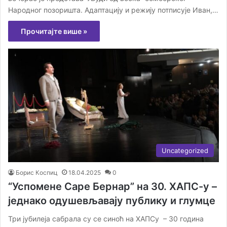
Народног позоришта. Адаптацију и режију потписује Иван,…
Прочитајте више »
Uncategorized
Борис Коспиц
18.04.2025
0
“Успомене Саре Бернар” на 30. ХАПС-у –
једнако одушевљавају публику и глумце
Три јубилеја сабрала су се синоћ на ХАПСу – 30 година