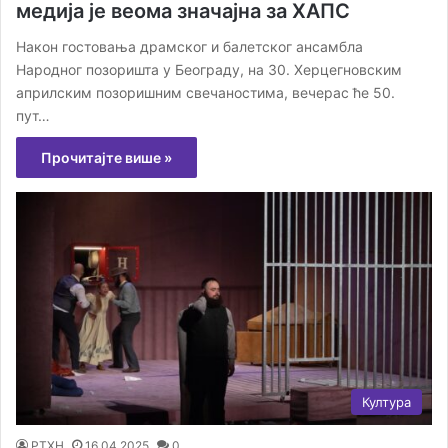
медија је веома значајна за ХАПС
Након гостовања драмског и балетског ансамбла
Народног позоришта у Београду, на 30. Херцегновским
априлским позоришним свечаностима, вечерас ће 50.
пут…
Прочитајте више »
Култура
РТХН
16.04.2025
0