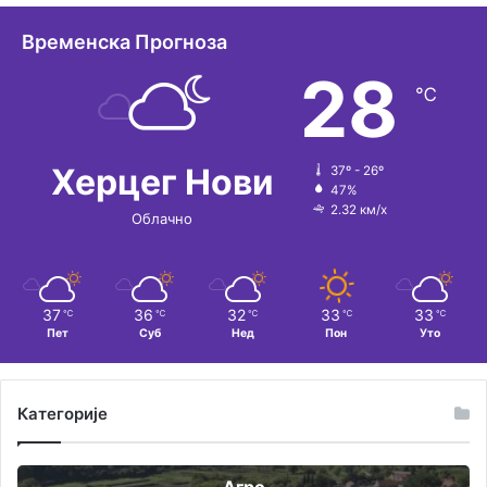
Временска Прогноза
28
℃
Херцег Нови
37º - 26º
47%
2.32 км/х
Облачно
37
36
32
33
33
℃
℃
℃
℃
℃
Пет
Суб
Нед
Пон
Уто
Категорије
Агро