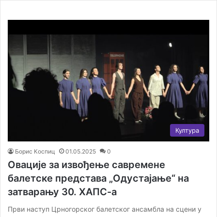
Култура
Борис Коспиц
01.05.2025
0
Овације за извођење савремене
балетске представа „Одустајање“ на
затварању 30. ХАПС-а
Први наступ Црногорског балетског ансамбла на сцени у