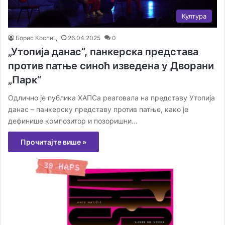
Култура
Борис Коспиц
26.04.2025
0
„Утопија данас“, панкерска представа
против патње синоћ изведена у Дворани
„Парк“
Одлично је публика ХАПСа реаговала на представу Утопија
данас – панкерску представу против патње, како је
дефинише композитор и позоришни…
Прочитајте више »