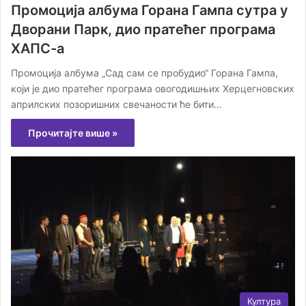
Промоција албума Горана Гампа сутра у
Дворани Парк, дио пратећег програма
ХАПС-а
Промоција албума „Сад сам се пробудио“ Горана Гампа,
који је дио пратећег програма овогодишњих Херцегновских
априлских позоришних свечаности ће бити…
Прочитајте више »
Култура