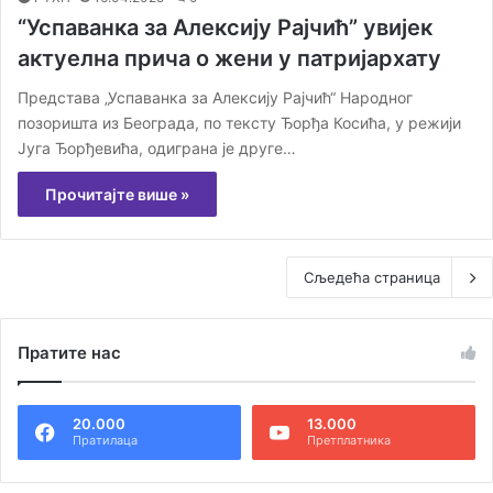
“Успаванка за Алексију Рајчић” увијек
актуелна прича о жени у патријархату
Представа „Успаванка за Алексију Рајчић“ Народног
позоришта из Београда, по тексту Ђорђа Косића, у режији
Југа Ђорђевића, одиграна је друге…
Прочитајте више »
Сљедећа страница
Пратите нас
20.000
13.000
Пратилаца
Претплатника