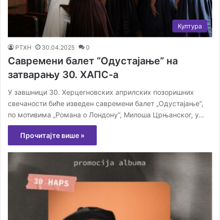
Култура
РТХН
30.04.2025
0
Савремени балет “Одустајање” на
затварању 30. ХАПС-а
У завшници 30. Херцегновских априлских позоришних
свечаности биће изведен савремени балет „Одустајање“,
по мотивима „Романа о Лондону“, Милоша Црњанског, у…
Прочитајте више »