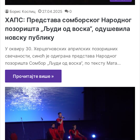
Борис Коспиц
27.04.2025
0
ХАПС: Представа сомборског Народног
позоришта „Људи од воска“, одушевила
новску публику
У оквиру 30. Херцегновских априлских позоришних
свечаности, синоћ је одиграна представа Народног
позоришта Сомбор „Људи од воска“, по тексту Мата…
Прочитајте више »