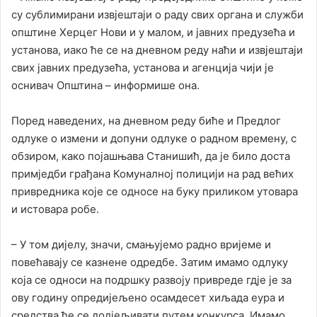
су сублимирани извјештаји о раду свих органа и служби
општине Херцег Нови и у малом, и јавних предузећа и
установа, иако ће се на дневном реду наћи и извјештаји
свих јавних предузећа, установа и агенција чији је
оснивач Општина – информише она.
Поред наведених, на дневном реду биће и Предлог
одлуке о измени и допуни одлуке о радном времену, с
обзиром, како појашњава Станишић, да је било доста
примједби грађана Комуналној полицији на рад већих
привредника које се односе на буку приликом утовара
и истовара робе.
– У том дијелу, значи, смањујемо радно вријеме и
повећавају се казнене одредбе. Затим имамо одлуку
која се односи на подршку развоју привреде гдје је за
ову годину опредијељено осамдесет хиљада еура и
средства ће се додјељивати путем конкурса. Имамо