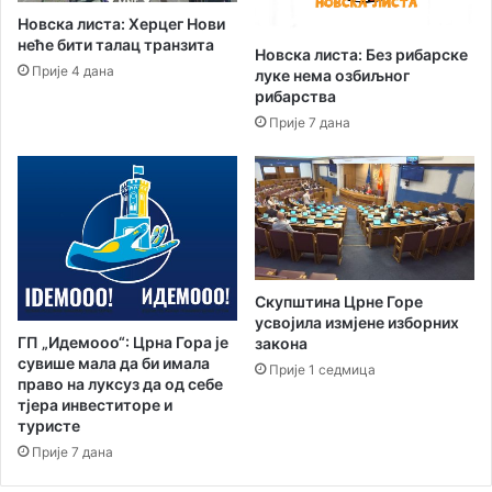
у
з
Новска листа: Херцег Нови
п
и
неће бити талац транзита
у
Новска листа: Без рибарске
о
Прије 4 дана
луке нема озбиљног
у
т
рибарства
Т
е
р
Прије 7 дана
р
е
а
б
п
и
и
њ
ј
у
е
“
-
Скупштина Црне Горе
к
усвојила измјене изборних
р
ГП „Идемооо“: Црна Гора је
закона
о
сувише мала да би имала
Прије 1 седмица
з
право на луксуз да од себе
з
тјера инвеститоре и
а
туристе
ј
Прије 7 дана
е