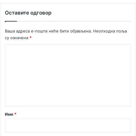
д
н
Оставите одговор
и
ш
т
Ваша адреса е-поште неће бити објављена.
Неопходна поља
в
су означена
*
о
п
К
р
о
о
м
м
о
е
в
и
н
с
т
а
н
а
и
р
Име
*
з
д
*
р
а