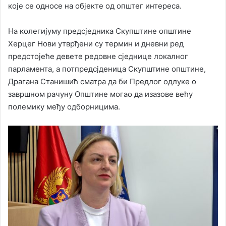
које се односе на објекте од општег интереса.
На колегијуму предсједника Скупштине општине
Херцег Нови утврђени су термин и дневни ред
предстојеће девете редовне сједнице локалног
парламента, а потпредсјденица Скупштине општине,
Драгана Станишић сматра да би Предлог одлуке о
завршном рачуну Општине могао да изазове већу
полемику међу одборницима.