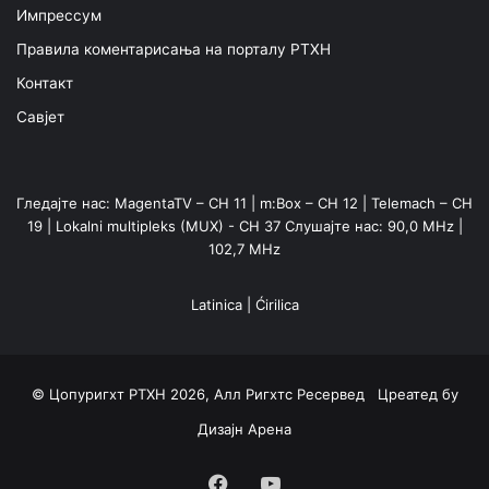
Импрессум
Правила коментарисања на порталу РТХН
Контакт
Савјет
Гледајте нас: MagentaTV – CH 11 | m:Box – CH 12 | Telemach – CH
19 | Lokalni multipleks (MUX) - CH 37 Слушајте нас: 90,0 MHz |
102,7 MHz
Latinica
|
Ćirilica
© Цопyригхт РТХН 2026, Алл Ригхтс Ресервед Цреатед бy
Дизајн Арена
Facebook
YouTube