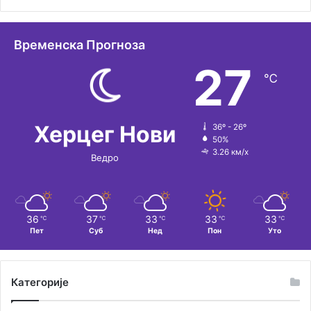
а
т
Временска Прогноза
и
27
℃
в
е
:
Херцег Нови
36º - 26º
50%
3.26 км/х
Ведро
36
37
33
33
33
℃
℃
℃
℃
℃
Пет
Суб
Нед
Пон
Уто
Категорије