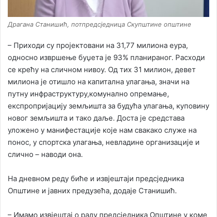
Драгана Станишић, потпредсједница Скупштине општине
– Приходи су пројектовани на 31,77 милиона еура,
односно извршење буџета је 93% планираног. Расходи
се крећу на сличном нивоу. Од тих 31 милион, девет
милиона је отишло на капитална улагања, значи на
путну инфраструктуру,комунално опремање,
експропријацију земљишта за будућа улагања, куповину
новог земљишта и тако даље. Доста је средстава
уложено у манифестације које нам свакако служе на
понос, у спортска улагања, невладине организације и
слично – наводи она.
На дневном реду биће и извјештаји предсједника
Општине и јавних предузећа, додаје Станишић.
– Имамо извјештај о раду предсједника Општине у коме