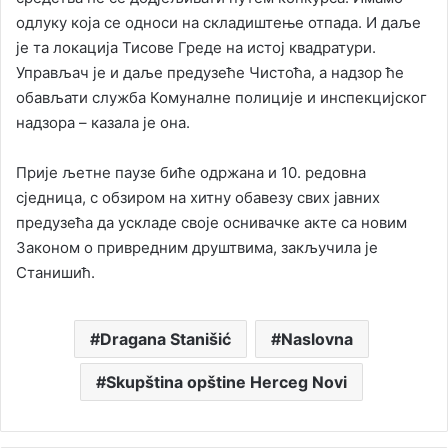
одлуку која се односи на складиштење отпада. И даље
је та локација Тисове Греде на истој квадратури.
Управљач је и даље предузеће Чистоћа, а надзор ће
обављати служба Комуналне полиције и инспекцијског
надзора – казала је она.
Прије љетне паузе биће одржана и 10. редовна
сједница, с обзиром на хитну обавезу свих јавних
предузећа да ускладе своје оснивачке акте са новим
Законом о привредним друштвима, закључила је
Станишић.
Dragana Stanišić
Naslovna
Skupština opštine Herceg Novi