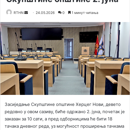
RTHN
S
24.05.2026
0
1 минут читања
e
n
d
a
n
e
m
a
i
l
Засиједање Скупштине општине Херцег Нови, девето
редовно у овом сазиву, биће одржано 2. јуна, почетак је
заказан за 10 сати, а пред одборницима ће бити 18
тачака дневног реда, уз могућност проширења тачкама