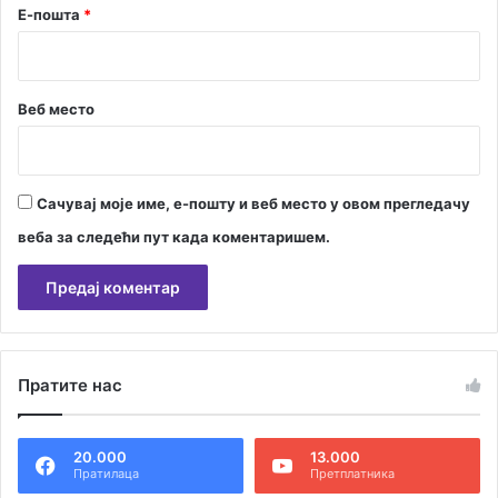
Е-пошта
*
в
и
с
т
Веб место
и
л
о
в
и
Сачувај моје име, е-пошту и веб место у овом прегледачу
ж
веба за следећи пут када коментаришем.
и
в
о
т
А
а
л
Пратите нас
т
е
20.000
13.000
р
Пратилаца
Претплатника
н