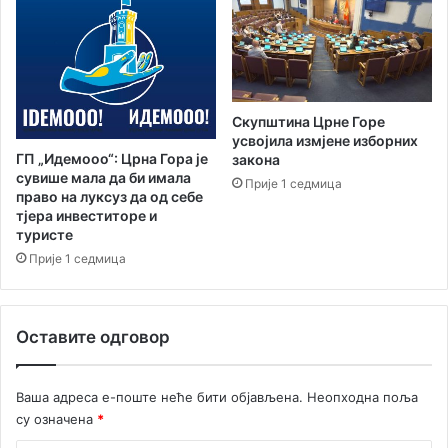
л
а
Скупштина Црне Горе
усвојила измјене изборних
ГП „Идемооо“: Црна Гора је
закона
сувише мала да би имала
Прије 1 седмица
право на луксуз да од себе
тјера инвеститоре и
туристе
Прије 1 седмица
Оставите одговор
Ваша адреса е-поште неће бити објављена.
Неопходна поља
су означена
*