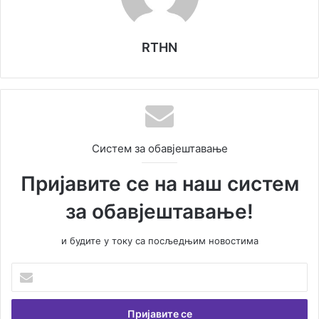
RTHN
Систем за обавјештавање
Пријавите се на наш систем
за обавјештавање!
и будите у току са посљедњим новостима
У
н
е
с