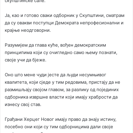
скупштинске сале.
Ја, као и готово сваки одборник у Скупштини, сматрам
да су овакви поступци Демократа непрофесионални и
крајње неодговорни.
Разумијем да глава куће, вођен демократским
принципима који су очигледно само њему познати,
своје учи да бјеже.
Оно што мене чуди јесте да људи несумњивог
квалитета, који сједе у тим редовима, пристају да не
размишљају својом главом, за разлику од појединих
одборника извршне власти који имају храбрости да
изнесу свој став.
Грађани Херцег Новог имају право да знају истину,
посебно они који су тим одборницима дали своје