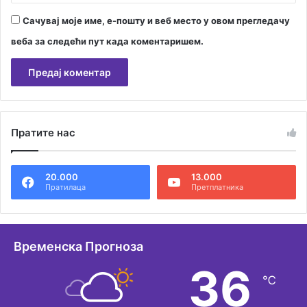
Сачувај моје име, е-пошту и веб место у овом прегледачу
веба за следећи пут када коментаришем.
А
л
Пратите нас
т
е
20.000
13.000
р
Пратилаца
Претплатника
н
а
т
Временска Прогноза
и
36
℃
в
е