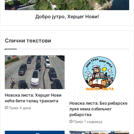
а
т
с
р
т
о
Добро јутро, Херцег Нови!
а
,
н
Х
а
е
Слични текстови
к
р
Р
ц
а
е
д
г
н
Н
е
о
г
в
р
и
у
!
Новска листа: Херцег Нови
п
неће бити талац транзита
Новска листа: Без рибарске
е
Прије 4 дана
луке нема озбиљног
7
рибарства
.
Прије 1 седмица
ј
у