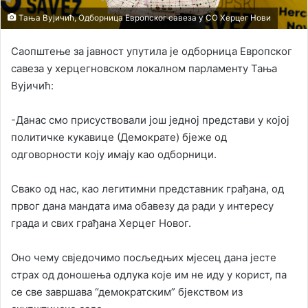
Тања Вујичић, Одборница Европског савеза у СО Херцег Нови
Саопштење за јавност упутила је одборница Европског
савеза у херцегновском локалном парламенту Тања
Вујичић:
-Данас смо присуствовали још једној представи у којој
политичке кукавице (Демократе) бјеже од
одговорности коју имају као одборници.
Свако од нас, као легитимни представник грађана, од
првог дана мандата има обавезу да ради у интересу
града и свих грађана Херцег Новог.
Оно чему свједочимо посљедњих мјесец дана јесте
страх од доношења одлука које им не иду у корист, па
се све завршава “демократским” бјекством из