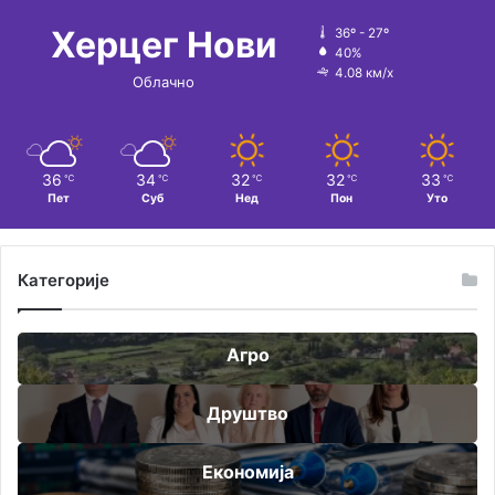
:
Херцег Нови
36º - 27º
40%
4.08 км/х
Облачно
36
34
32
32
33
℃
℃
℃
℃
℃
Пет
Суб
Нед
Пон
Уто
Категорије
Агро
Друштво
Економија