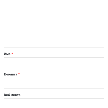
К
о
м
е
н
т
а
р
Име
*
*
Е-пошта
*
Веб место