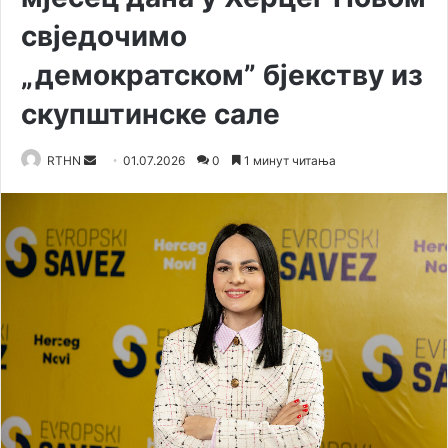
свједочимо
„демократском” бјекству из
скупштинске сале
RTHN
S
01.07.2026
0
1 минут читања
e
n
d
a
n
e
m
a
i
l