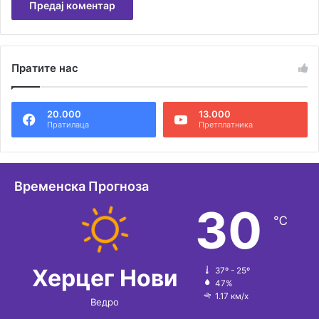
А
л
Пратите нас
т
е
20.000
13.000
р
Пратилаца
Претплатника
н
а
т
Временска Прогноза
и
30
℃
в
е
:
Херцег Нови
37º - 25º
47%
1.17 км/х
Ведро