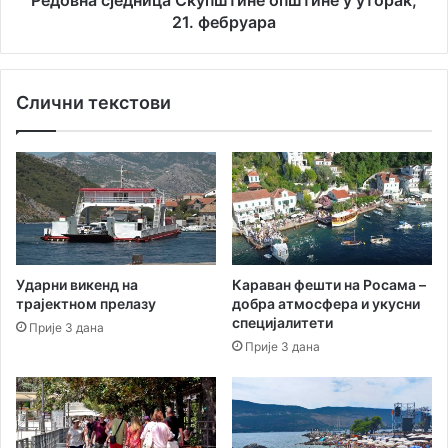
21. фебруара
Слични текстови
Ударни викенд на
Караван фешти на Росама –
трајектном прелазу
добра атмосфера и укусни
специјалитети
Прије 3 дана
Прије 3 дана