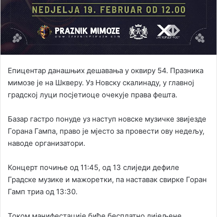
Епицентар данашњих дешавања у оквиру 54. Празника
мимозе је на Шкверу. Уз Новску скалинаду, у главној
градској луци посјетиоце очекује права фешта.
Базар гастро понуде уз наступ новске музичке звијезде
Горана Гампа, право је мјесто за провести ову недељу,
наводе организатори.
Концерт почиње од 11:45, од 13 слиједи дефиле
Градске музике и мажоретки, па наставак свирке Горан
Гамп триа од 13:30.
Током манифестације биће бесплатно дијељене