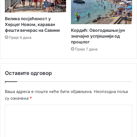
Велика посјећеност у
Херцег Новом, караван
Кордић: Овогодишњи јун
фешти вечерас на Савини
значајно успјешнији од
Прије 6 дана
прошлог
Прије 7 дана
Оставите одговор
Ваша адреса е-поште неће бити објављена.
Неопходна поља
су означена
*
К
о
м
е