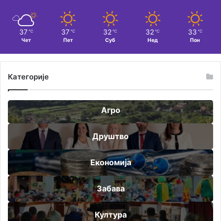
37
37
32
32
33
℃
℃
℃
℃
℃
Чет
Пет
Суб
Нед
Пон
Категорије
Агро
Друштво
Економија
Забава
Култура