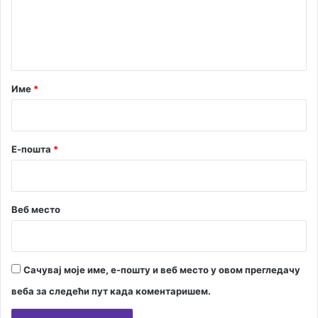
н
т
а
р
Име
*
*
Е-пошта
*
Веб место
Сачувај моје име, е-пошту и веб место у овом прегледачу
веба за следећи пут када коментаришем.