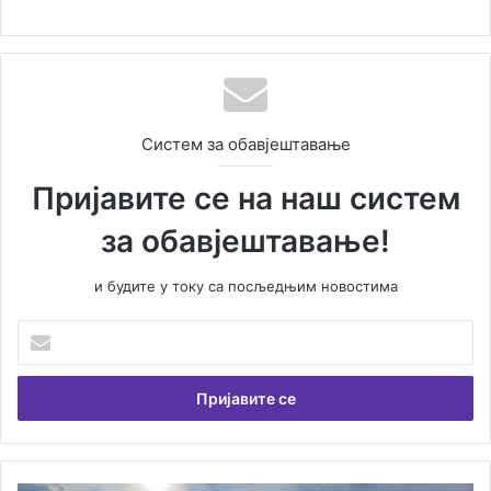
Систем за обавјештавање
Пријавите се на наш систем
за обавјештавање!
и будите у току са посљедњим новостима
Унесите
Вашу
емаил
адресу