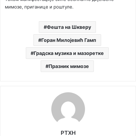
мимозе, приганице и роштуле.
Фешта на Шкверу
Горан Милојевић Гамп
Градска музика и мазоретке
Празник мимозе
РТХН