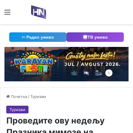
Мени
П
Радио уживо
ТВ уживо
Почетна
/
Туризам
Туризам
Проведите ову недељу
Празника мимозе на