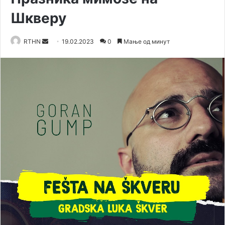
Шкверу
Send
RTHN
19.02.2023
0
Мање од минут
an
email