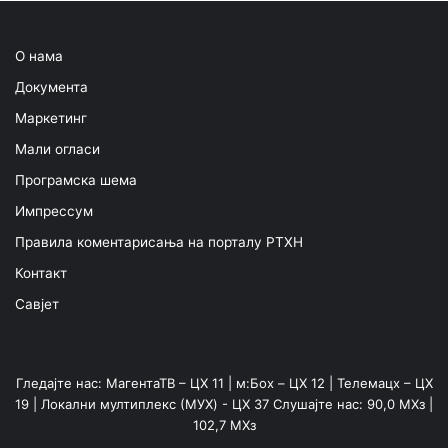
О нама
Документа
Маркетинг
Мали огласи
Програмска шема
Импрессум
Правила коментарисања на порталу РТХН
Контакт
Савјет
Гледајте нас: МагентаТВ – ЦХ 11 | м:Боx – ЦХ 12 | Телемацх – ЦХ
19 | Локални мултиплекс (МУX) - ЦХ 37 Слушајте нас: 90,0 МХз |
102,7 МХз