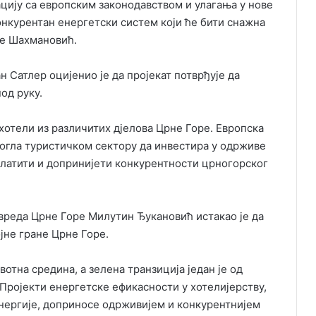
цију са европским законодавством и улагања у нове
нкурентан енергетски систем који ће бити снажна
је Шахмановић.
н Сатлер оцијенио је да пројекат потврђује да
од руку.
хотели из различитих дјелова Црне Горе. Европска
могла туристичком сектору да инвестира у одрживе
платити и допринијети конкурентности црногорског
реда Црне Горе Милутин Ђукановић истакао је да
јне гране Црне Горе.
отна средина, а зелена транзиција један је од
 Пројекти енергетске ефикасности у хотелијерству,
нергије, доприносе одрживијем и конкурентнијем