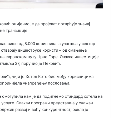
ић оцијенио је да пројекат потврђује значај
не транзиције.
ао више од 8.000 корисника, а улагања у сектор
 стварају вишеструке користи – од смањења
на европском путу Црне Горе. Овакве инвестиције
лавља 27, поручио је Пековић.
вић, чији је Хотел Кето био међу корисницима
 допринијела унапређењу пословања.
 омогућила нам је да подигнемо стандард хотела на
 услуге. Овакви програми представљају снажан
одржив развој и већу конкурентност, рекла је