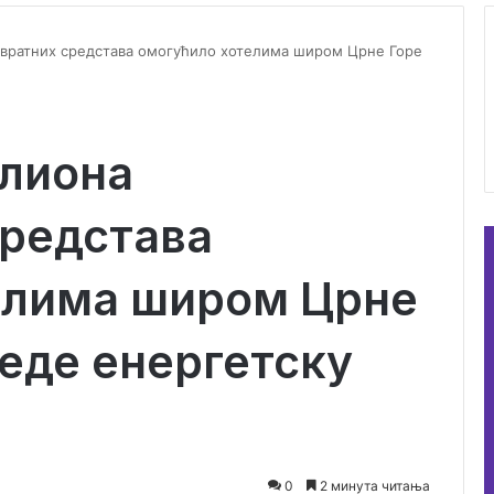
вратних средстава омогућило хотелима широм Црне Горе
илиона
средстава
елима широм Црне
једе енергетску
0
2 минута читања