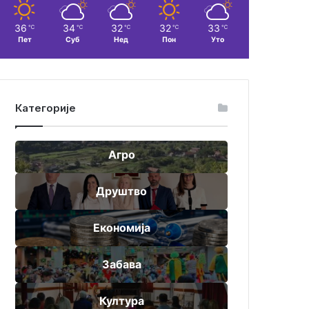
36
34
32
32
33
℃
℃
℃
℃
℃
Пет
Суб
Нед
Пон
Уто
Категорије
Агро
Друштво
Економија
Забава
Култура