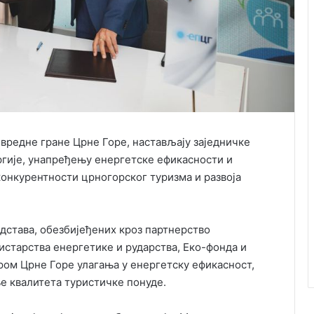
ивредне гране Црне Горе, настављају заједничке
ргије, унапређењу енергетске ефикасности и
онкурентности црногорског туризма и развоја
дстава, обезбијеђених кроз партнерство
истарства енергетике и рударства, Еко-фонда и
ром Црне Горе улагања у енергетску ефикасност,
 квалитета туристичке понуде.