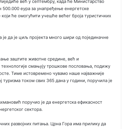
лиједиће већ у септембру, када ће Министарство
ан 500.000 еура за унапређење енергетске
е који ће омогућити учешће већег броја туристичких
је да је циљ пројекта много шири од појединачне
тање заштите животне средине, већ и
е технологије смањују трошкове пословања, подижу
 госте. Тиме истовремено чувамо наше најважније
 туризма током свих 365 дана у години, поручила је
хмановић поручио је да енергетска ефикасност
нергетског сектора.
чних развојних питања. Црна Гора има прилику да