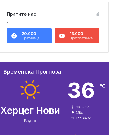
Пратите нас
20.000
13.000
Пратилаца
Претплатника
Временска Прогноза
36
℃
Херцег Нови
36º - 27º
39%
1.22 км/х
Ведро