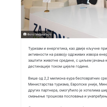
Фото: Медиабиро
Туризам и енергетика, као двије кључне пр
активности на развоју одрживих извора ене
заштити животне средине, с циљем јачања к
дестинације током цијеле године.
Више од 2,2 милиона еура бесповратних сре
Министарства туризма, Европске уније, Мин
других партнера, омогућило је хотелима ши
смањење трошкова пословања и унапређење