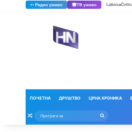
Радио уживо
ТВ уживо
Latinica
Ćirili
ПОЧЕТНА
ДРУШТВО
ЦРНА ХРОНИКА
Насумични текстови
Претрага
за