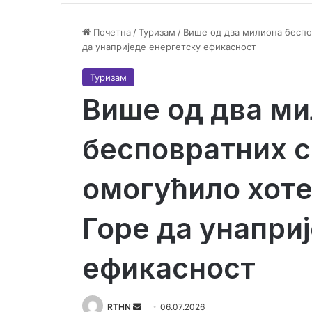
Почетна
/
Туризам
/
Више од два милиона беспо
да унаприједе енергетску ефикасност
Туризам
Више од два м
бесповратних 
омогућило хот
Горе да унапри
ефикасност
RTHN
S
06.07.2026