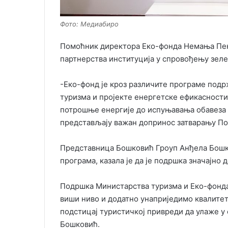
Фото: Медиабиро
Помоћник директора Еко-фонда Немања Пеков
партнерства институција у спровођењу зеле
-Еко-фонд је кроз различите програме подрж
туризма и пројекте енергетске ефикасности
потрошње енергије до испуњавања обавеза 
представљају важан допринос затварању Пог
Представница Бошковић Гроуп Анђела Бошко
програма, казала је да је подршка значајно
Подршка Министарства туризма и Еко-фонда
виши ниво и додатно унаприједимо квалитет
подстицај туристичкој привреди да улаже у 
Бошковић.