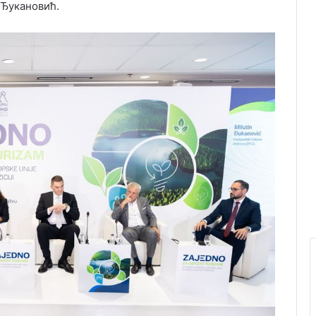
 Ђукановић.