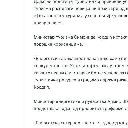
Додатни подстицај туристичкој привреди ус
туризма расписати нови јавни позив вријед
ефикасности у туризму, уз повољније услов
привредника.
Министар туризма Симонида Кордић истакла 
подршке корисницима.
-Енергетска ефикасност данас није само пи
конкурентности. Хотели који улажу у зелен
квалитет услуге и стварају боље услове за
туристичке ресурсе и градимо одржив развој
Кордић.
Министар енергетике и рударства Адмир Ша
представља један од приоритета реформе е
-Енергетска сигурност постаје једно од кљу