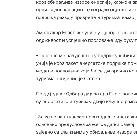
кроз обновљиве изворе енергије, хармониза
производне капацитете изгради одржив и ко
подршка развоју привреде и туризма, казао 
Амбасадор Европске уније у Црној Гори Јоха
одрживост и успјешно пословање иду руку п
-Посебно ме радује што су подршку добили 
унија је кроз пакет енергетске подршке по
моделе пословања који ће се дугорочно ис
туризма, оцијенио је Сатлер.
Предсједник Одбора директора Електроприв
су енергетика и туризам двије кључне разво
-За успјешан туризам неопходна је чиста жив
основних предуслова за његов даљи развој.
заједно са улагањима у обновљиве изворе е