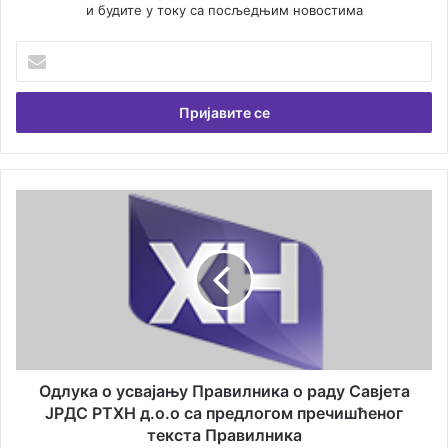
и будите у току са посљедњим новостима
У
н
е
с
и
т
е
В
О
а
д
ш
л
у
у
е
к
м
а
а
о
и
у
л
с
а
в
Одлука о усвајању Правилника о раду Савјета
д
а
ЈРДС РТХН д.о.о са предлогом пречишћеног
р
ј
текста Правилника