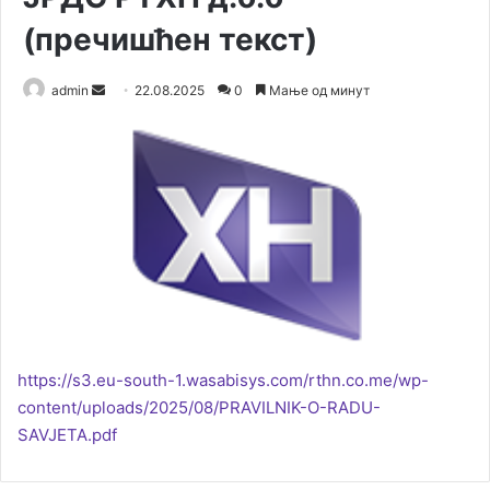
(пречишћен текст)
admin
S
22.08.2025
0
Мање од минут
e
n
d
a
n
e
m
a
i
l
https://s3.eu-south-1.wasabisys.com/rthn.co.me/wp-
content/uploads/2025/08/PRAVILNIK-O-RADU-
SAVJETA.pdf