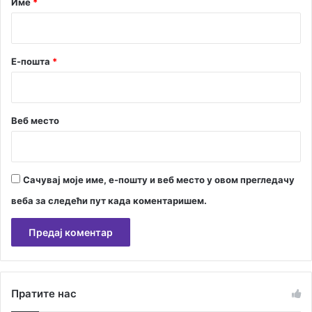
Име
*
т
а
*
П
р
Е-пошта
*
а
в
и
л
н
Веб место
и
к
а
Сачувај моје име, е-пошту и веб место у овом прегледачу
веба за следећи пут када коментаришем.
А
л
Пратите нас
т