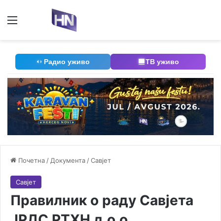
Мени
П
Радио уживо
ТВ уживо
Почетна
/
Документа
/
Савјет
Савјет
Правилник о раду Савјета
ЈРДС РТХН д.о.о