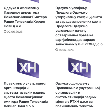
д
е
о
Одлука о именовању
Одлука о усвајању
т
п
Извршног директора
Предлога Одлуке о
а
у
Локалног Јавног Емитера
утврђивању коефицијената
Ј
н
Радио Телевизија Херцег
за зараде запослених као и
Р
а
Нови д.о.о
Предлога Одлуке о
Д
м
условима и начину
02.06.2026
С
остваривања права на
а
варијабилни дио зараде
Р
П
запослених у ЉЕ РТХН д.о.о
Т
р
Х
18.05.2026
а
Н
в
д
и
.
л
о
н
.
и
о
к
Правилник о унутрашњој
Одлука о доношењу
с
а
организацији и
Правилника о унутрашњој
а
о
систематизацији радних
организацији и
п
р
мјеста Локалног јавног
систематизацији радних
р
а
емитера Радио Телевизија
мјеста у РТХН д.о.о са
е
д
Херцег Нови д.о.о
пречишћеним текстом