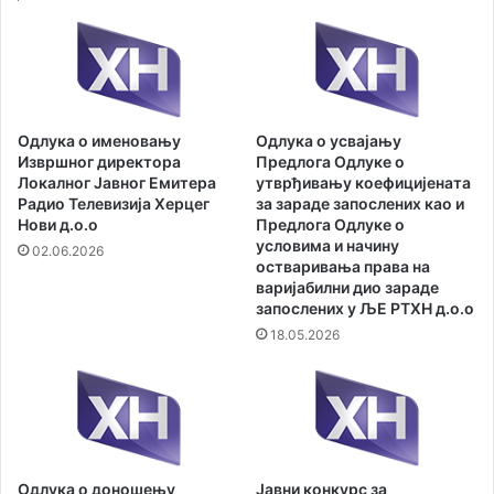
р
а
е
в
к
н
и
и
д
п
а
о
Одлука о именовању
Одлука о усвајању
д
з
Извршног директора
Предлога Одлуке о
о
и
Локалног Јавног Емитера
утврђивању коефицијената
т
в
Радио Телевизија Херцег
за зараде запослених као и
о
К
Нови д.о.о
Предлога Одлуке о
к
о
условима и начину
02.06.2026
а
остваривања права на
м
варијабилни дио зараде
с
у
запослених у ЉЕ РТХН д.о.о
а
н
П
18.05.2026
а
л
л
а
н
т
о
а
с
т
а
Одлука о доношењу
Јавни конкурс за