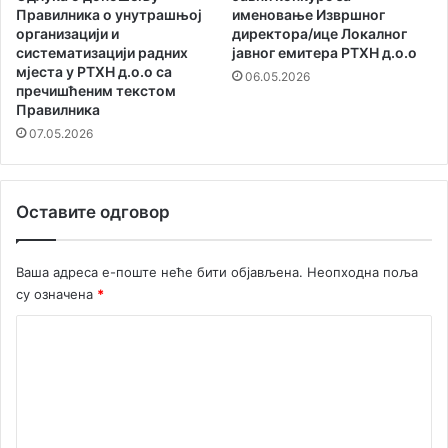
м
Правилника о унутрашњој
именовање Извршног
б
организацији и
директора/ице Локалног
е
систематизацији радних
јавног емитера РТХН д.о.о
н
мјеста у РТХН д.о.о са
06.05.2026
о
пречишћеним текстом
Правилника
д
о
07.05.2026
о
Оставите одговор
Ваша адреса е-поште неће бити објављена.
Неопходна поља
су означена
*
К
о
м
е