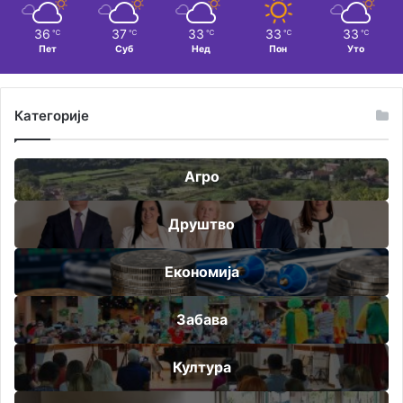
36
37
33
33
33
℃
℃
℃
℃
℃
Пет
Суб
Нед
Пон
Уто
Категорије
Агро
Друштво
Економија
Забава
Култура