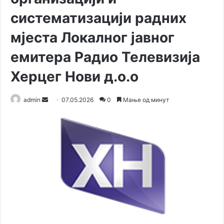
систематизацији радних
мјеста Локалног јавног
емитера Радио Телевизија
Херцег Нови д.о.о
admin
S
07.05.2026
0
Мање од минут
e
n
d
a
n
e
m
a
i
l