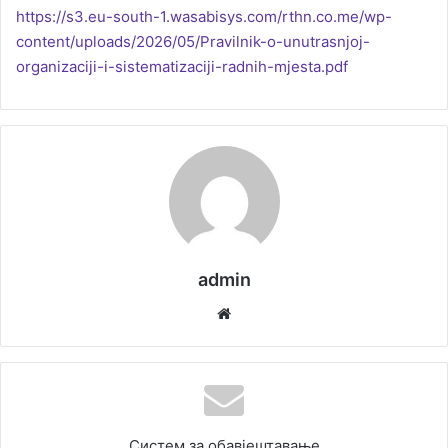
https://s3.eu-south-1.wasabisys.com/rthn.co.me/wp-
content/uploads/2026/05/Pravilnik-o-unutrasnjoj-
organizaciji-i-sistematizaciji-radnih-mjesta.pdf
admin
We
bsi
te
Систем за обавјештавање