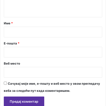
н
т
а
р
Име
*
*
Е-пошта
*
Веб место
Сачувај моје име, е-пошту и веб место у овом прегледачу
веба за следећи пут када коментаришем.