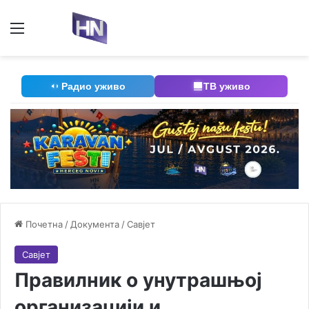
Мени
П
Радио уживо
ТВ уживо
Почетна
/
Документа
/
Савјет
Савјет
Правилник о унутрашњој
организацији и