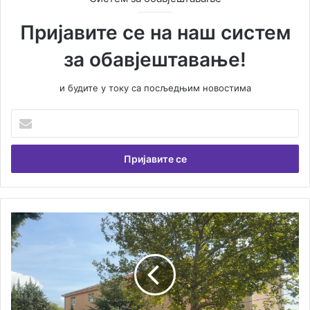
Пријавите се на наш систем
за обавјештавање!
и будите у току са посљедњим новостима
У
н
е
с
и
т
е
В
О
а
т
ш
е
у
ж
е
а
м
н
а
о