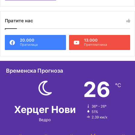
А
л
Пратите нас
т
е
20.000
13.000
р
Пратилаца
Претплатника
н
а
т
Временска Прогноза
и
26
℃
в
е
:
Херцег Нови
36º - 26º
51%
2.39 км/х
Ведро