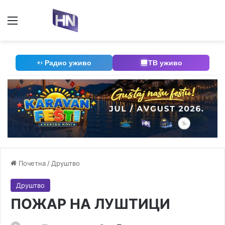
Мени
П
Радио уживо
ТВ уживо
Почетна
/
Друштво
Друштво
ПОЖАР НА ЛУШТИЦИ