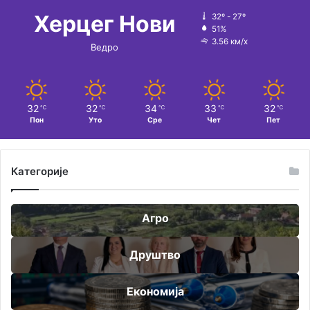
:
Херцег Нови
32º - 27º
51%
3.56 км/х
Ведро
32
32
34
33
32
℃
℃
℃
℃
℃
Пон
Уто
Сре
Чет
Пет
Категорије
Агро
Друштво
Економија