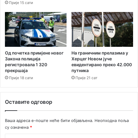
Прије 15 сати
Од почетка примјене новог
На граничним прелазима у
Закона полиција
Херцег Новом јуче
регистровала 1 320
евидентирано преко 42.000
прекршаја
путника
Прије 18 сати
Прије 21 сат
Оставите одговор
Ваша адреса е-поште неће бити објављена.
Неопходна поља
су означена
*