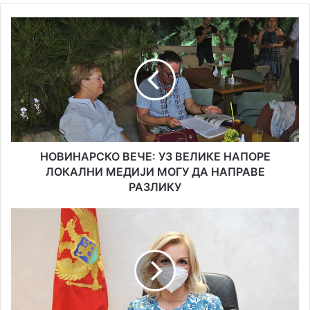
НОВИНАРСКО
ВЕЧЕ:
УЗ
ВЕЛИКЕ
НАПОРЕ
ЛОКАЛНИ
МЕДИЈИ
МОГУ
ДА
НАПРАВЕ
НОВИНАРСКО ВЕЧЕ: УЗ ВЕЛИКЕ НАПОРЕ
РАЗЛИКУ
ЛОКАЛНИ МЕДИЈИ МОГУ ДА НАПРАВЕ
РАЗЛИКУ
БОРОВИНИЋ
БОЈОВИЋ:
БЕСПЛАТНИ
БРЗИ
ТЕСТОВИ
ЗА
СВЕ