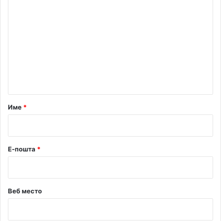
К
о
м
е
н
т
а
р
Име
*
*
Е-пошта
*
Веб место