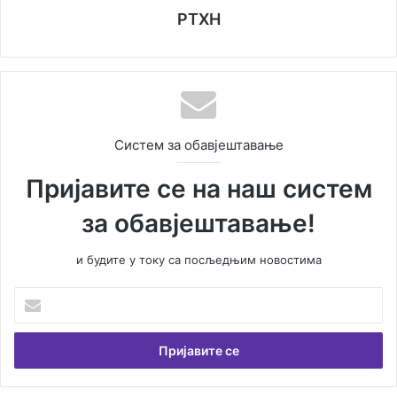
РТХН
Систем за обавјештавање
Пријавите се на наш систем
за обавјештавање!
и будите у току са посљедњим новостима
Унесите
Вашу
емаил
адресу