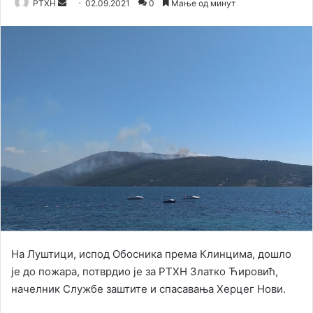
Send
РТХН
02.09.2021
0
Мање од минут
an
email
На Луштици, испод Обосника према Клинцима, дошло
је до пожара, потврдио је за РТХН Златко Ћировић,
начелник Службе заштите и спасавања Херцег Нови.