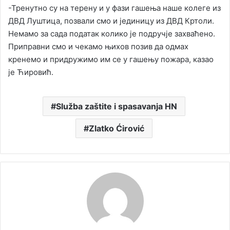
-Тренутно су на терену и у фази гашења наше колеге из
ДВД Луштица, позвали смо и јединицу из ДВД Кртоли.
Немамо за сада податак колико је подручје захваћено.
Приправни смо и чекамо њихов позив да одмах
кренемо и придружимо им се у гашењу пожара, казао
је Ћировић.
Služba zaštite i spasavanja HN
Zlatko Ćirović