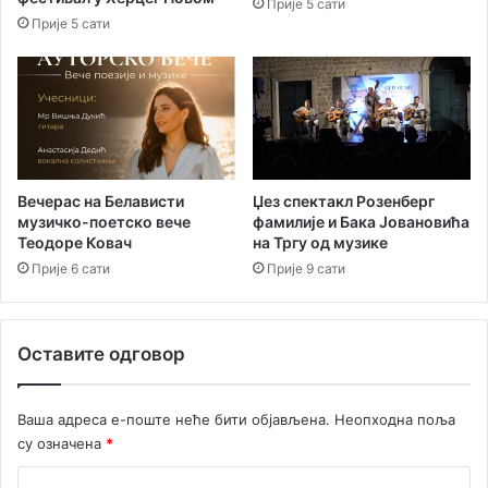
Прије 5 сати
л
б
Прије 5 сати
е
е
д
з
о
с
М
т
е
р
љ
у
и
ј
н
е
Вечерас на Белависти
Џез спектакл Розенберг
а
музичко-поетско вече
фамилије и Бака Јовановића
Теодоре Ковач
на Тргу од музике
Прије 6 сати
Прије 9 сати
Оставите одговор
Ваша адреса е-поште неће бити објављена.
Неопходна поља
су означена
*
К