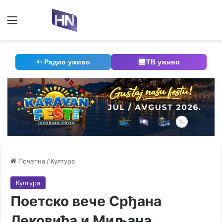
Мени
П
Радио уживо
ТВ уживо
Почетна
/
Култура
Култура
Поетско вече Срђана
Лековића и Миљана