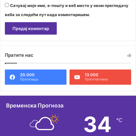
Сачувај моје име, е-пошту и веб место у овом прегледачу
веба за следећи пут када коментаришем.
А
л
Пратите нас
т
е
20.000
13.000
р
Пратилаца
Претплатника
н
а
т
Временска Прогноза
и
34
℃
в
е