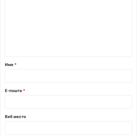
о
м
е
н
т
а
р
Име
*
*
Е-пошта
*
Веб место