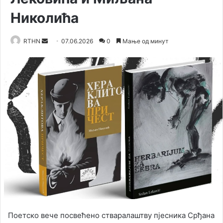
Николића
RTHN
S
07.06.2026
0
Мање од минут
e
n
d
a
n
e
m
a
i
l
Поетско вече посвећено стваралаштву пјесника Срђана