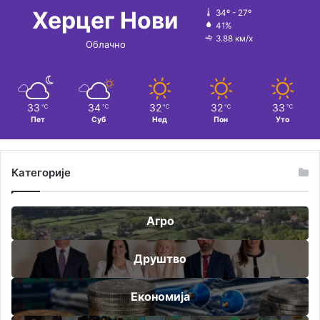
:
Херцег Нови
34º - 27º
41%
3.88 км/х
Облачно
33
34
32
32
33
℃
℃
℃
℃
℃
Пет
Суб
Нед
Пон
Уто
Категорије
Агро
Друштво
Економија