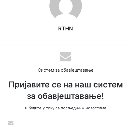
RTHN
Систем за обавјештавање
Пријавите се на наш систем
за обавјештавање!
и будите у току са посљедњим новостима
У
н