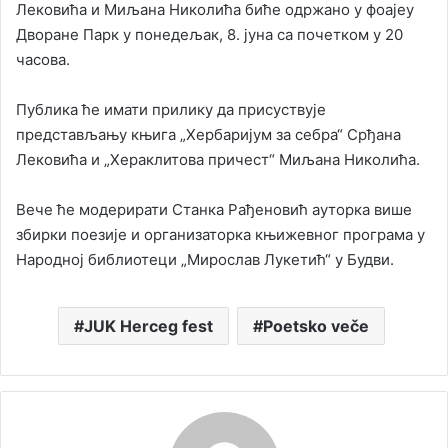
Лековића и Миљана Николића биће одржано у фоајеу
Дворане Парк у понедeљак, 8. јуна са почетком у 20
часова.
Публика ће имати прилику да присуствује
представљању књига „Хербаријум за себра“ Срђана
Лековића и „Хераклитова причест“ Миљана Николића.
Вече ће модерирати Станка Рађеновић ауторка више
збирки поезије и организаторка књижевног програма у
Народној библиотеци „Мирослав Лукетић“ у Будви.
JUK Herceg fest
Poetsko veče