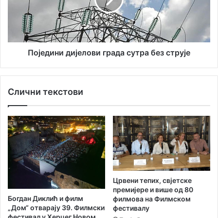
д
о
и
т
н
а
и
п
д
а
и
Поједини дијелови града сутра без струје
ј
ј
у
е
ћ
л
Слични текстови
и
о
с
в
т
и
у
г
б
р
и
а
ћ
д
и
а
о
с
Црвени тепих, свјетске
д
у
премијере и више од 80
Т
т
Богдан Диклић и филм
филмова на Филмском
о
р
„Дом“ отварају 39. Филмски
фестивалу
п
а
фестивал у Херцег Новом