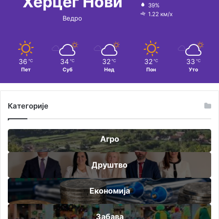
Херцег Нови
39%
1.22 км/х
Ведро
36
34
32
32
33
℃
℃
℃
℃
℃
Пет
Суб
Нед
Пон
Уто
Категорије
Агро
Друштво
Економија
Забава