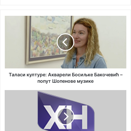
Таласи
културе:
Акварели
Босиљке
Бакочевић
–
попут
Шопенове
музике
Таласи културе: Акварели Босиљке Бакочевић –
попут Шопенове музике
Аналитичка
картица
од
9.
маја
до
3.