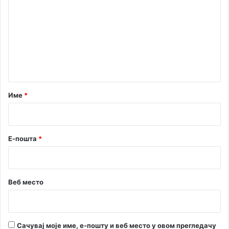
о
м
е
н
т
а
р
Име
*
*
Е-пошта
*
Веб место
Сачувај моје име, е-пошту и веб место у овом прегледачу