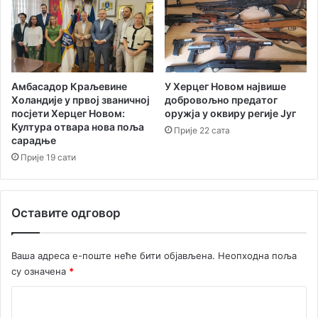
Амбасадор Краљевине
У Херцег Новом највише
Холандије у првој званичној
добровољно предатог
посјети Херцег Новом:
оружја у оквиру регије Југ
Култура отвара нова поља
Прије 22 сата
сарадње
Прије 19 сати
Оставите одговор
Ваша адреса е-поште неће бити објављена.
Неопходна поља
су означена
*
К