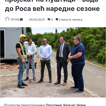
до Роса већ наредне сезоне
Send
RTHN
06.06.2023
0
2 минута читања
an
email
Посјетом предсједника
Општине Херцег Нови,