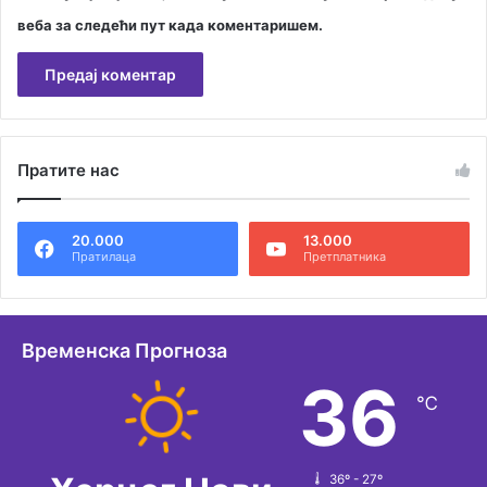
веба за следећи пут када коментаришем.
А
л
Пратите нас
т
е
20.000
13.000
р
Пратилаца
Претплатника
н
а
т
Временска Прогноза
и
36
℃
в
е
:
36º - 27º