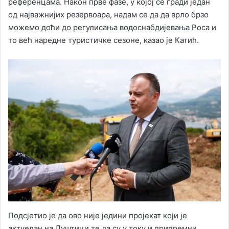
референцама. Након прве фазе, у којој се гради један
од најважнијих резервоара, надам се да да врло брзо
можемо доћи до регулисања водоснабдијевања Роса и
то већ наредне туристичке сезоне, казао је Катић.
Подсјетио је да ово није једини пројекат који је
актуелан на Луштици те да су у току и припремни