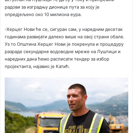
радови за изградњу дионице пута за коју је
опредјељено око 10 милиона еура.
-Херцег Нови ће се, сигуран сам, у наредним десетак
годинама развијати далеко више на овој страни обале.
Уз то Општина Херцег Нови је покренула и процедуру
разраде секундарне водоводне мреже на Луштици и
наредних дана ћемо расписати тендер за избор
пројектанта, најавио је Катић.