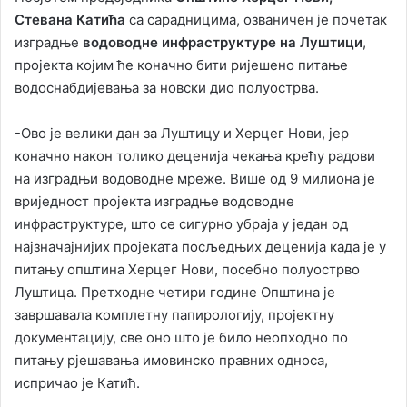
Стевана Катића
са сарадницима, озваничен је почетак
изградње
водоводне инфраструктуре на Луштици
,
пројекта којим ће коначно бити ријешено питање
водоснабдијевања за новски дио полуострва.
-Ово је велики дан за Луштицу и Херцег Нови, јер
коначно након толико деценија чекања крећу радови
на изградњи водоводне мреже. Више од 9 милиона је
вриједност пројекта изградње водоводне
инфраструктуре, што се сигурно убраја у један од
најзначајнијих пројеката посљедњих деценија када је у
питању општина Херцег Нови, посебно полуострво
Луштица. Претходне четири године Општина је
завршавала комплетну папирологију, пројектну
документацију, све оно што је било неопходно по
питању рјешавања имовинско правних односа,
испричао је Катић.