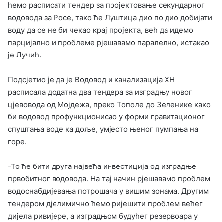
ћемо расписати тендер за пројектовање секундарног
водовода за Росе, тако ће Луштица дио по дио добијати
воду да се не би чекао крај пројекта, већ да идемо
парцијално и проблеме рјешавамо паралелно, истакао
је Лучић.
Подсјетио је да је Водовод и канализација ХН
расписала додатна два тендера за изградњу новог
цјевовода од Мојдежа, преко Тополе до Зеленике како
би водовод профункционисао у форми гравитационог
спуштања воде ка доље, умјесто њеног пумпања на
горе.
-То ће бити друга највећа инвестиција од изградње
првобитног водовода. На тај начин рјешавамо проблем
водоснабдијевања потрошача у вишим зонама. Другим
тендером дјелимично ћемо ријешити проблем већег
дијела ривијере, а изградњом будућег резервоара у