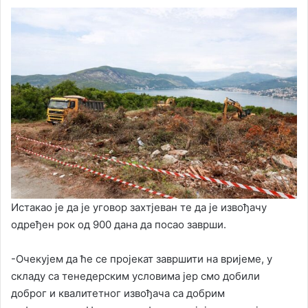
Истакао је да је уговор захтјеван те да је извођачу
одређен рок од 900 дана да посао заврши.
-Очекујем да ће се пројекат завршити на вријеме, у
складу са тенедерским условима јер смо добили
доброг и квалитетног извођача са добрим