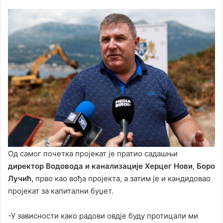
Од самог почетка пројекат је пратио садашњи
директор Водовода и канализације Херцег Нови
,
Боро
Лучић,
прво као вођа пројекта, а затим је и кандидовао
пројекат за капитални буџет.
-У зависности како радови овдје буду протицали ми