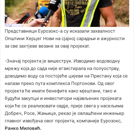
Представници Еурозокс-а су исказали захвалност
Општини Херцег Нови на сјајној сарадњи и ажурности
за све захтјеве везане за овај пројекат.
-Значај пројекта је вишеструк. Изводимо водоводну
мрежу која до сада није егзистирала на полуострву,
доводимо воду са постојеће цијеви на Пристану која се
налази преко пута комплекса Портонови. Од овог
пројекта ће имати бенефите како мјештани, тако и
будући закупци и инвеститори најављених пројеката
који ће се реализовати овдје, прије свега у насељима
Добреч, Росе, Жањице, рекао је овлашћени инжењер
главног извођача овог пројекта, компаније Еурозокс,
Ранко Миловић.