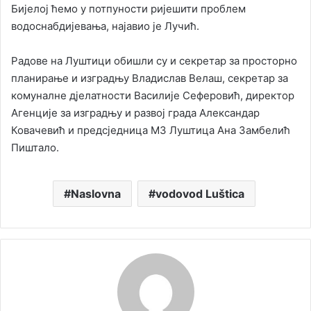
Бијелој ћемо у потпуности ријешити проблем
водоснабдијевања, најавио је Лучић.
Радове на Луштици обишли су и секретар за просторно
планирање и изградњу Владислав Велаш, секретар за
комуналне дјелатности Василије Сеферовић, директор
Агенције за изградњу и развој града Александар
Ковачевић и предсједница МЗ Луштица Ана Замбелић
Пиштало.
Naslovna
vodovod Luštica