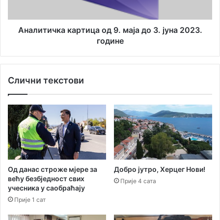
јуна
2023.
године
Аналитичка картица од 9. маја до 3. јуна 2023.
године
Слични текстови
Од данас строже мјере за
Добро јутро, Херцег Нови!
већу безбједност свих
Прије 4 сата
учесника у саобраћају
Прије 1 сат