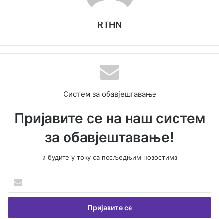
RTHN
Систем за обавјештавање
Пријавите се на наш систем
за обавјештавање!
и будите у току са посљедњим новостима
Унесите
Вашу
емаил
адресу