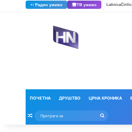
Радио уживо
ТВ уживо
Latinica
Ćirili
ПОЧЕТНА
ДРУШТВО
ЦРНА ХРОНИКА
Насумични текстови
Претрага
за