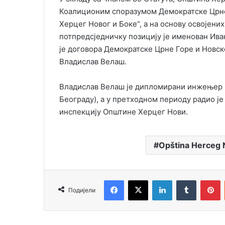
Коалиционим споразумом Демократске Црне 
Херцег Новог и Боке“, а на основу освојен
потпредсједничку позицију је именован Ива
је договора Демократске Црне Горе и Новске
Владислав Велаш.
Владислав Велаш је дипломирани инжењер г
Београду), а у претходном периоду радио је
инспекцију Општине Херцег Нови.
Opština Herceg 
Facebook
X
LinkedIn
Tumblr
Pinterest
Подијели