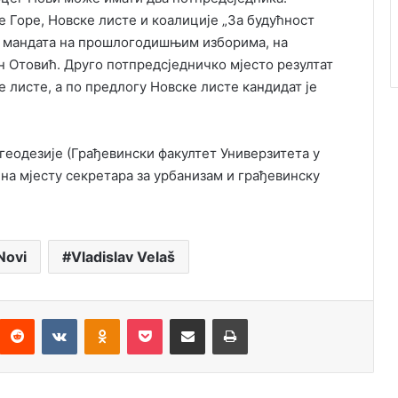
Горе, Новске листе и коалиције „За будућност
их мандата на прошлогодишњим изборима, на
н Отовић. Друго потпредсједничко мјесто резултат
 листе, а по предлогу Новске листе кандидат је
еодезије (Грађевински факултет Универзитета у
 на мјесту секретара за урбанизам и грађевинску
Novi
Vladislav Velaš
Reddit
VKontakte
Odnoklassniki
Pocket
Подијели путем емаила
Штампај