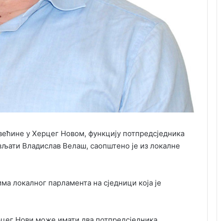
већине у Херцег Новом, функцију потпредсједника
вљати Владислав Велаш, саопштено је из локалне
а локалног парламента на сједници која је
рцег Нови може имати два потпредсједника.