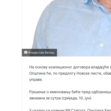
Владислав Велаш
На основу коалиционог договора владајуће 
Општине ће, по предлогу Новске листе, оба
управе.
Рјешење о именовању биће пред одборницим
заказана за сутра (сриједа, 10. јун).
У складу са чланом 89 Статута, Општина Хе