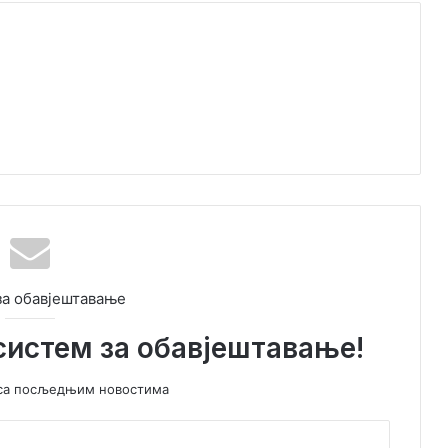
за обавјештавање
систем за обавјештавање!
у са посљедњим новостима