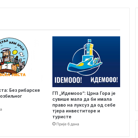
е
б
н
а
р
а
д
н
и
ц
а
з
а
р
ста: Без рибарске
ГП „Идемооо“: Црна Гора је
а
 озбиљног
сувише мала да би имала
д
право на луксуз да од себе
у
на
тјера инвеститоре и
к
туристе
а
Прије 6 дана
ф
и