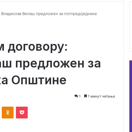
 Владислав Велаш предложен за потпредсједника
 договору:
аш предложен за
ка Општине
1
1 минут читања
ontakte
Odnoklassniki
Pocket