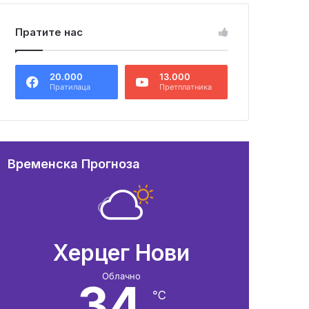
Пратите нас
20.000
13.000
Пратилаца
Претплатника
Временска Прогноза
Херцег Нови
Облачно
34
℃