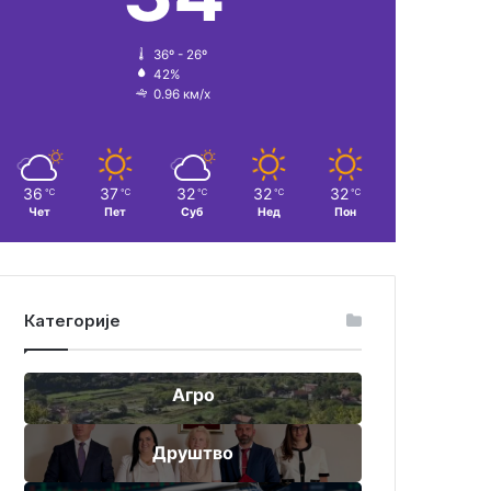
36º - 26º
42%
0.96 км/х
36
37
32
32
32
℃
℃
℃
℃
℃
Чет
Пет
Суб
Нед
Пон
Категорије
Агро
Друштво