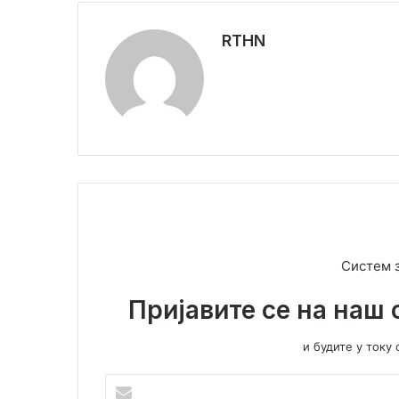
RTHN
Систем 
Пријавите се на наш 
и будите у ток
У