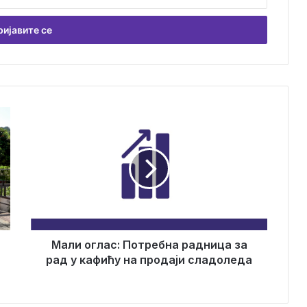
М
а
л
и
о
г
л
а
с
:
Мали оглас: Потребна радница за
П
рад у кафићу на продаји сладоледа
о
т
р