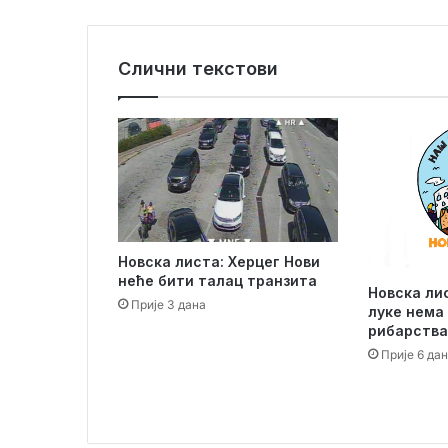
и
о
д
Слични текстови
б
о
р
з
а
с
л
у
ч
Новска листа: Херцег Нови
а
неће бити талац транзита
ј
Новска ли
Прије 3 дана
В
луке нема
е
рибарства
к
Прије 6 да
т
р
а
Б