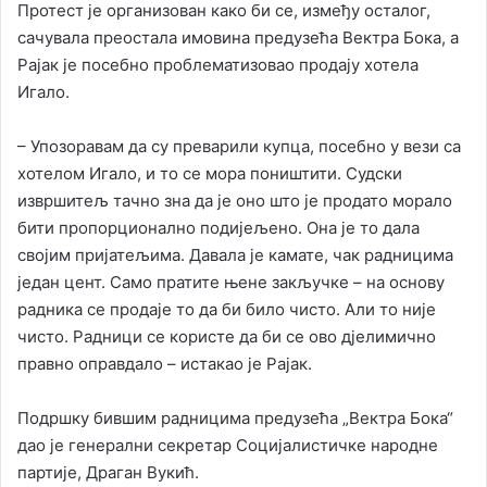
Протест је организован како би се, између осталог,
сачувала преостала имовина предузећа Вектра Бока, а
Рајак је посебно проблематизовао продају хотела
Игало.
– Упозоравам да су преварили купца, посебно у вези са
хотелом Игало, и то се мора поништити. Судски
извршитељ тачно зна да је оно што је продато морало
бити пропорционално подијељено. Она је то дала
својим пријатељима. Давала је камате, чак радницима
један цент. Само пратите њене закључке – на основу
радника се продаје то да би било чисто. Али то није
чисто. Радници се користе да би се ово дјелимично
правно оправдало – истакао је Рајак.
Подршку бившим радницима предузећа „Вектра Бока“
дао је генерални секретар Социјалистичке народне
партије, Драган Вукић.