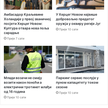
д
у
о
:
р
В
Амбасадор Краљевине
У Херцег Новом највише
у
л
Холандије у првој званичној
добровољно предатог
р
а
посјети Херцег Новом:
оружја у оквиру регије Југ
а
д
Култура отвара нова поља
Прије 10 сати
л
и
сарадње
н
с
Прије 7 сати
о
л
г
а
р
в
а
В
з
е
в
л
о
а
ј
ш
Паркинг сервис послује у
Млади возачи не смију
а
п
пуном капацитету током
возити након поноћи а
сезоне
електрични тротинет млађи
р
од 16 година
е
Прије 10 сати
д
Прије 10 сати
л
о