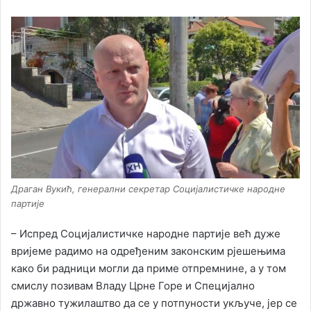
Драган Вукић, генерални секретар Социјалистичке народне
партије
– Испред Социјалистичке народне партије већ дуже
вријеме радимо на одређеним законским рјешењима
како би радници могли да приме отпремнине, а у том
смислу позивам Владу Црне Горе и Специјално
државно тужилаштво да се у потпуности укључе, јер се