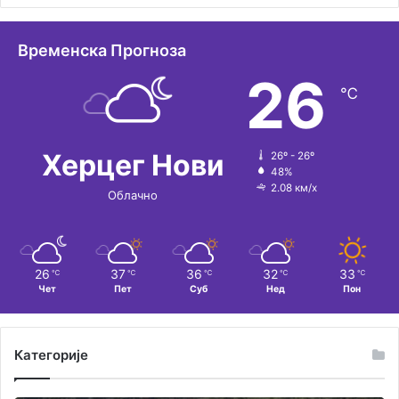
а
т
Временска Прогноза
и
26
℃
в
е
:
Херцег Нови
26º - 26º
48%
2.08 км/х
Облачно
26
37
36
32
33
℃
℃
℃
℃
℃
Чет
Пет
Суб
Нед
Пон
Категорије