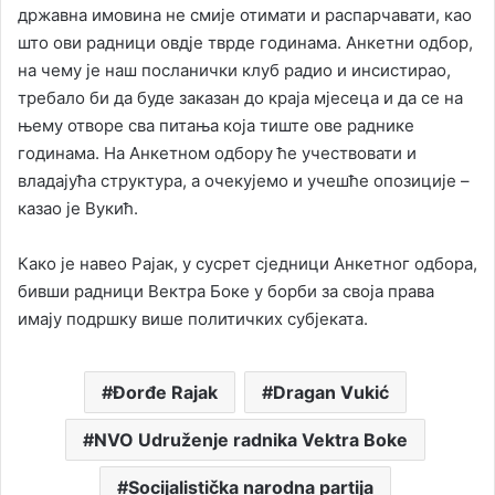
државна имовина не смије отимати и распарчавати, као
што ови радници овдје тврде годинама. Анкетни одбор,
на чему је наш посланички клуб радио и инсистирао,
требало би да буде заказан до краја мјесеца и да се на
њему отворе сва питања која тиште ове раднике
годинама. На Анкетном одбору ће учествовати и
владајућа структура, а очекујемо и учешће опозиције –
казао је Вукић.
Како је навео Рајак, у сусрет сједници Анкетног одбора,
бивши радници Вектра Боке у борби за своја права
имају подршку више политичких субјеката.
Đorđe Rajak
Dragan Vukić
NVO Udruženje radnika Vektra Boke
Socijalistička narodna partija