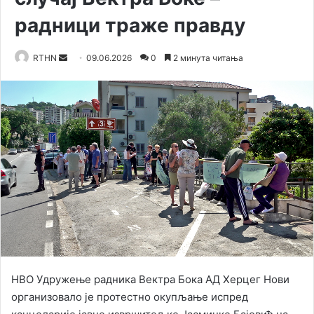
радници траже правду
RTHN
S
09.06.2026
0
2 минута читања
e
n
d
a
n
e
m
a
i
l
НВО Удружење радника Вектра Бока АД Херцег Нови
организовало је протестно окупљање испред