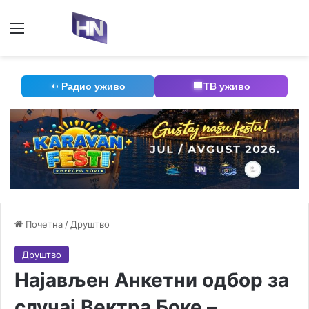
Мени
П
Радио уживо
ТВ уживо
Почетна
/
Друштво
Друштво
Најављен Анкетни одбор за
случај Вектра Боке –