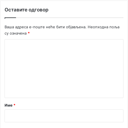
ж
Оставите одговор
е
н
з
Ваша адреса е-поште неће бити објављена.
Неопходна поља
а
су означена
*
п
о
К
т
о
п
р
м
е
е
д
с
н
ј
т
е
а
д
н
р
Име
*
и
*
к
а
О