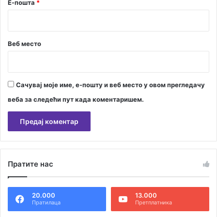
Е-пошта
*
п
ш
т
и
Веб место
н
е
Сачувај моје име, е-пошту и веб место у овом прегледачу
веба за следећи пут када коментаришем.
А
л
Пратите нас
т
е
20.000
13.000
р
Пратилаца
Претплатника
н