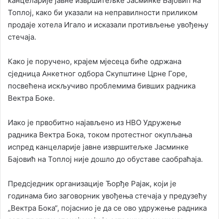
канцеларије јавне извршитељке Јасминке Бајовић на
Топлој, како би указали на неправилности приликом
продаје хотела Игало и исказали противљење увођењу
стечаја.
Како је поручено, крајем мјесеца биће одржана
сједница Анкетног одбора Скупштине Црне Горе,
посвећена искључиво проблемима бивших радника
Вектра Боке.
Иако је првобитно најављено из НВО Удружење
радника Вектра Бока, током протестног окупљања
испред канцеларије јавне извршитељке Јасминке
Бајовић на Топлој није дошло до обуставе саобраћаја.
Предсједник организације Ђорђе Рајак, који је
годинама био заговорник увођења стечаја у предузећу
„Вектра Бока“, појаснио је да се ово удружење радника