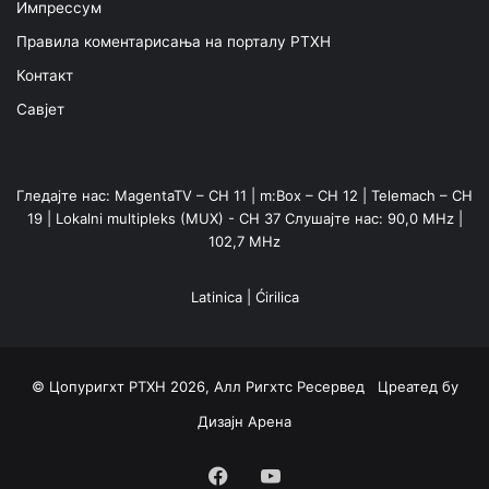
Импрессум
Правила коментарисања на порталу РТХН
Контакт
Савјет
Гледајте нас: MagentaTV – CH 11 | m:Box – CH 12 | Telemach – CH
19 | Lokalni multipleks (MUX) - CH 37 Слушајте нас: 90,0 MHz |
102,7 MHz
Latinica
|
Ćirilica
© Цопyригхт РТХН 2026, Алл Ригхтс Ресервед Цреатед бy
Дизајн Арена
Facebook
YouTube