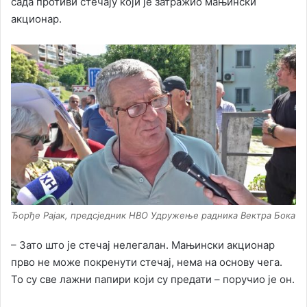
сада противи стечају који је затражио мањински
акционар.
Ђорђе Рајак, предсједник НВО Удружење радника Вектра Бока
– Зато што је стечај нелегалан. Мањински акционар
прво не може покренути стечај, нема на основу чега.
То су све лажни папири који су предати – поручио је он.