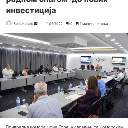
инвестиција
Send
Boris Kospic
11.06.2022
0
2 минута читања
an
email
Привредна комора Црне Горе, у сарадњи са Kоморским