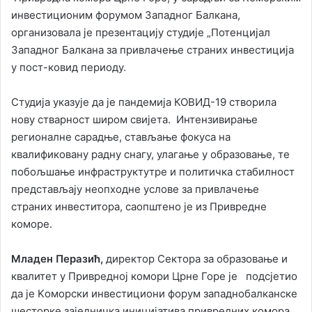
инвестиционим форумом Западног Балкана,
организовала је презентацију студије „Потенцијал
Западног Балкана за привлачење страних инвестиција
у пост-ковид периоду.
Студија указује да је пандемија КОВИД-19 створила
нову стварност широм свијета. Интензивирање
регионалне сарадње, стављање фокуса на
квалификовану радну снагу, улагање у образовање, те
побољшање инфраструктутре и политичка стабилност
представљају неопходне услове за привлачење
страних инвеститора, саопштено је из Привредне
коморе.
Младен Перазић,
директор Сектора за образовање и
квалитет у Привредној комори Црне Горе је подсјетио
да је Kоморски инвестициони форум западнобалканске
шесторке заједничка иницијатива привредних комора