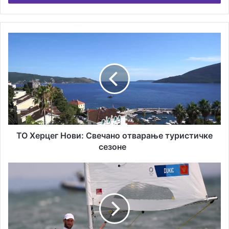
ТО
Херцег
Нови:
Свечано
отварање
туристичке
сезоне
ТО Херцег Нови: Свечано отварање туристичке
сезоне
Напредак
наших
једриличара
на
свјетској
ранг