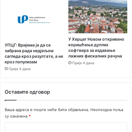
У Херцег Новом откривено
коришћење дуплих
УПЦГ: Вријеме је да се
софтвера за издавање
забрана рада недјељом
лажних фискалних рачуна
сагледа кроз резултате, а не
кроз популизам
Прије 4 дана
Прије 4 дана
Оставите одговор
Ваша адреса е-поште неће бити објављена.
Неопходна поља
су означена
*
К