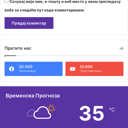
Сачувај моје име, е-пошту и веб место у овом прегледачу
веба за следећи пут када коментаришем.
А
л
Пратите нас
т
е
20.000
13.000
р
Пратилаца
Претплатника
н
а
т
Временска Прогноза
и
35
℃
в
е
: