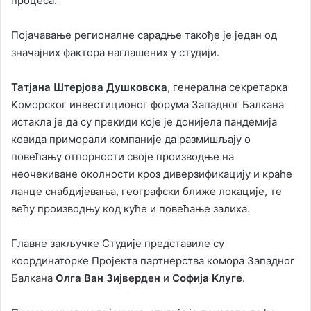
процеса.
Појачавање регионалне сарадње такође је један од
значајних фактора наглашених у студији.
Татјана Штерјова Душковска
, генерална секретарка
Kоморског инвестиционог форума Западног Балкана
истакла је да су прекиди које је донијела пандемија
ковида приморали компаније да размишљају о
повећању отпорности своје производње на
неочекиване околности кроз диверзификацију и краће
ланце снабдијевања, географски ближе локације, те
већу производњу код куће и повећање залиха.
Главне закључке Студије представиле су
координаторке Пројекта партнерства комора Западног
Балкана
Олга Ван Зијверден
и
Софија Kлуге
.