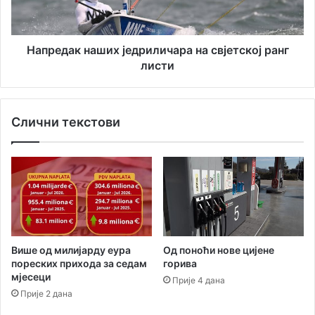
листи
Напредак наших једриличара на свјетској ранг
листи
Слични текстови
Од поноћи нове цијене
Више од милијарду еура
горива
пореских прихода за седам
мјесеци
Прије 4 дана
Прије 2 дана