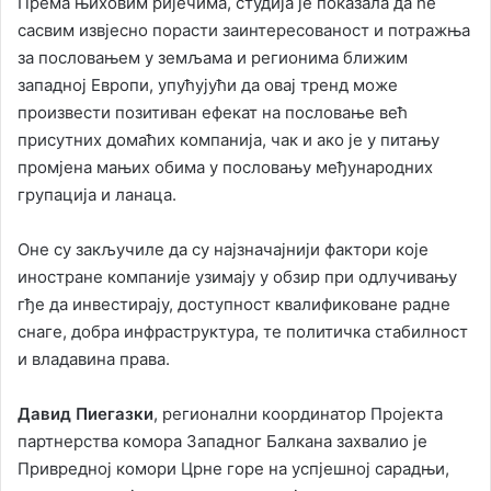
Према њиховим ријечима, студија је показала да ће
сасвим извјесно порасти заинтересованост и потражња
за пословањем у земљама и регионима ближим
западној Европи, упућујући да овај тренд може
произвести позитиван ефекат на пословање већ
присутних домаћих компанија, чак и ако је у питању
промјена мањих обима у пословању међународних
групација и ланаца.
Оне су закључиле да су најзначајнији фактори које
иностране компаније узимају у обзир при одлучивању
гђе да инвестирају, доступност квалификоване радне
снаге, добра инфраструктура, те политичка стабилност
и владавина права.
Давид Пиегазки
, регионални координатор Пројекта
партнерства комора Западног Балкана захвалио је
Привредној комори Црне горе на успјешној сарадњи,