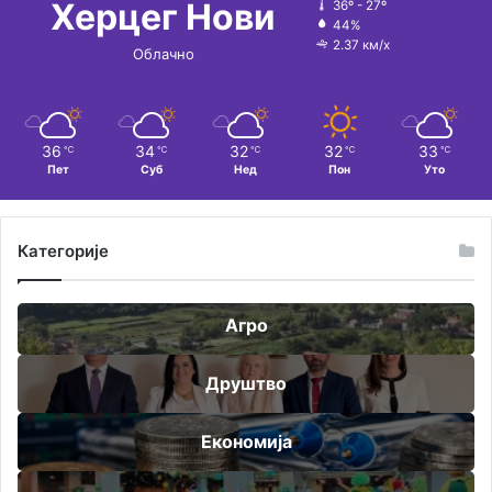
Херцег Нови
36º - 27º
44%
2.37 км/х
Облачно
36
34
32
32
33
℃
℃
℃
℃
℃
Пет
Суб
Нед
Пон
Уто
Категорије
Агро
Друштво
Економија