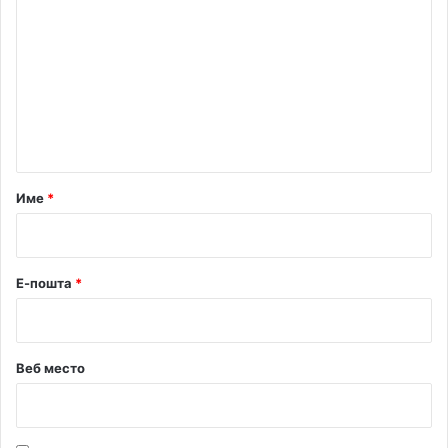
о
м
е
н
т
а
р
Име
*
*
Е-пошта
*
Веб место