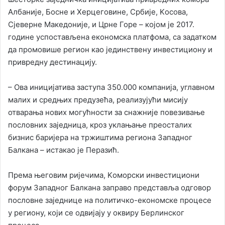
Албаније, Босне и Херцеговине, Србије, Kосова,
Сјеверне Македоније, и Црне Горе – којом је 2017.
године успостављена економска платфома, са задатком
да промовише регион као јединствену инвестициону и
привредну дестинацију.
– Ова иницијатива заступа 350.000 компанија, углавном
малих и средњих предузећа, реализујући мисију
отварања нових могућности за снажније повезивање
пословних заједница, кроз уклањање преосталих
бизнис баријера на тржиштима региона Западног
Балкана – истакао је Перазић.
Према његовим ријечима, Kоморски инвестициони
форум Западног Балкана заправо представља одговор
пословне заједнице на политичко-економске процесе
у региону, који се одвијају у оквиру Берлинског