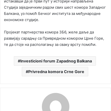
истакавши да је први пут у историји направљена
Студија заједничким радом свих шест комора Западног
Балкана, уз помоћ Бечког института за међународне
економске студије.
Пројекат партнерства комора ЗБ6, желе даље да
развијају сарадњу са Привредном комором Црне Горе,
те да стоје на располагању за сваку врсту помоћи.
Investicioni forum Zapadnog Balkana
Privredna komora Crne Gore