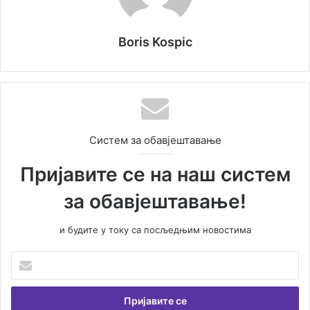
Boris Kospic
Систем за обавјештавање
Пријавите се на наш систем
за обавјештавање!
и будите у току са посљедњим новостима
Унесите
Вашу
емаил
адресу