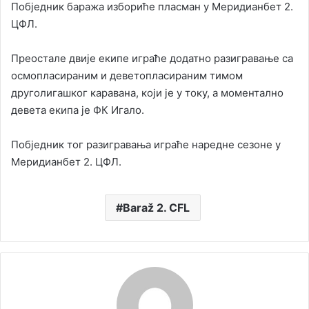
Побједник баража избориће пласман у Меридианбет 2.
ЦФЛ.
Преостале двије екипе играће додатно разигравање са
осмопласираним и деветопласираним тимом
друголигашког каравана, који је у току, а моментално
девета екипа је ФК Игало.
Побједник тог разигравања играће наредне сезоне у
Меридианбет 2. ЦФЛ.
Baraž 2. CFL