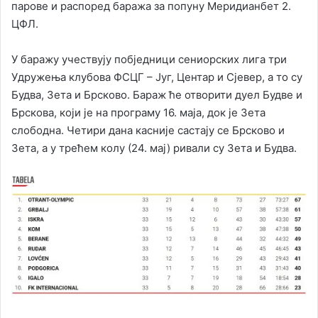
парове и распоред баража за попуну Меридианбет 2.
ЦФЛ.
У баражу учествују побједници сениорских лига три
Удружења клубова ФСЦГ – Југ, Центар и Сјевер, а то су
Будва, Зета и Брсково. Бараж ће отворити дуел Будве и
Брскова, који је на програму 16. маја, док је Зета
слободна. Четири дана касније састају се Брсково и
Зета, а у трећем колу (24. мај) ривали су Зета и Будва.