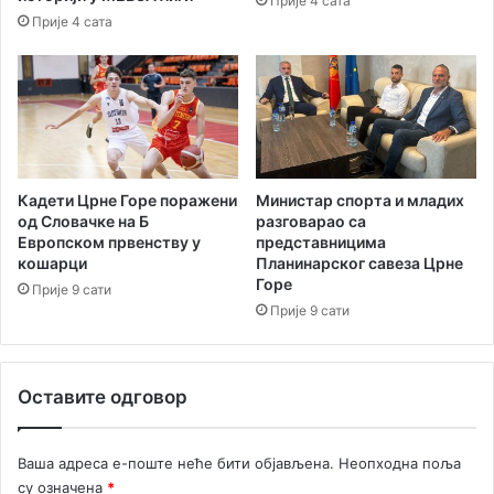
Прије 4 сата
н
з
Прије 4 сата
а
е
н
т
а
ц
и
ј
а
Кадети Црне Горе поражени
Министар спорта и младих
Ц
од Словачке на Б
разговарао са
Европском првенству у
представницима
р
кошарци
Планинарског савеза Црне
н
Горе
е
Прије 9 сати
Прије 9 сати
Г
о
р
е
Оставите одговор
у
ф
и
Ваша адреса е-поште неће бити објављена.
Неопходна поља
н
су означена
*