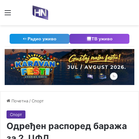
Мени
П
Радио уживо
ТВ уживо
Почетна
/
Спорт
Спорт
Одређен распоред баража
за 2. ЦФЛ