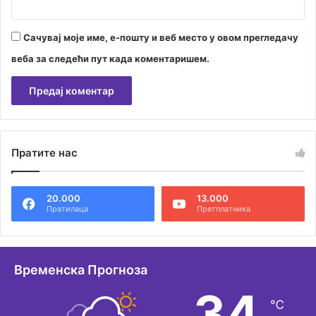
и
Сачувај моје име, е-пошту и веб место у овом прегледачу
веба за следећи пут када коментаришем.
А
л
Пратите нас
т
е
20.000
13.000
р
Пратилаца
Претплатника
н
а
т
Временска Прогноза
и
34
℃
в