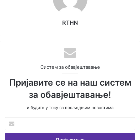
RTHN
Систем за обавјештавање
Пријавите се на наш систем
за обавјештавање!
и будите у току са посљедњим новостима
У
н
е