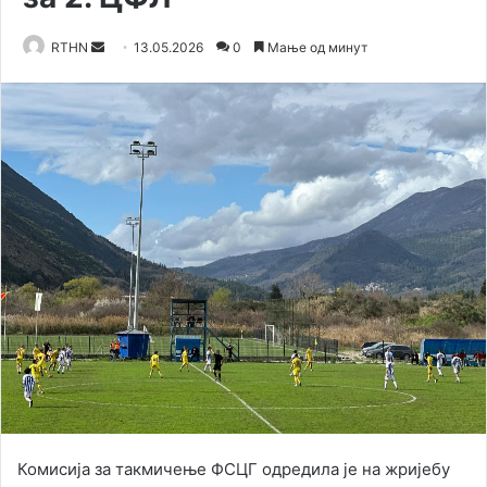
RTHN
S
13.05.2026
0
Мање од минут
e
n
d
a
n
e
m
a
i
l
Комисија за такмичење ФСЦГ одредила је на жријебу