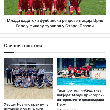
П
а
о
д
б
е
ј
т
Млада кадетска фудбалска репрезентација Црне
е
с
Горе у финалу турнира у Старој Пазови
д
к
а
а
В
ф
Слични текстови
а
у
л
д
а
б
и
а
п
л
о
с
р
к
а
а
з
р
Тихи протест и убједљива
М
е
побједа: Млади црногорски
е
п
ватерполисти декласирали
љ
р
Херцег Нови по први пут у
Перу
и
е
историји у МЕВЗА лиги