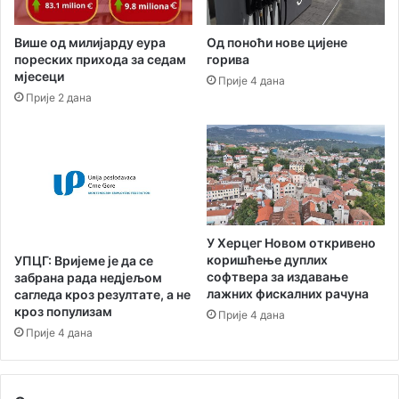
р
г
с
а
Од поноћи нове цијене
Више од милијарду еура
л
н
горива
пореских прихода за седам
и
и
мјесеци
Прије 4 дана
ј
з
Прије 2 дана
е
а
д
ц
е
и
р
ј
у
а
ш
у
е
ф
њ
о
У Херцег Новом откривено
е
к
коришћење дуплих
УПЦГ: Вријеме је да се
,
у
софтвера за издавање
забрана рада недјељом
н
с
лажних фискалних рачуна
сагледа кроз резултате, а не
а
у
кроз популизам
Прије 4 дана
к
С
Прије 4 дана
н
к
а
у
д
п