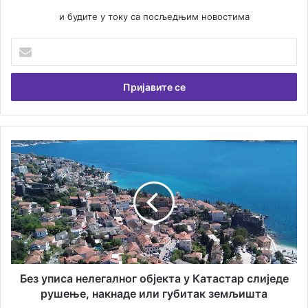
и будите у току са посљедњим новостима
У
н
е
с
и
т
е
В
Б
а
е
ш
з
у
у
е
п
м
и
а
с
и
а
л
н
а
е
Без уписа нелегалног објекта у Катастар слиједе
д
л
рушење, накнаде или губитак земљишта
р
е