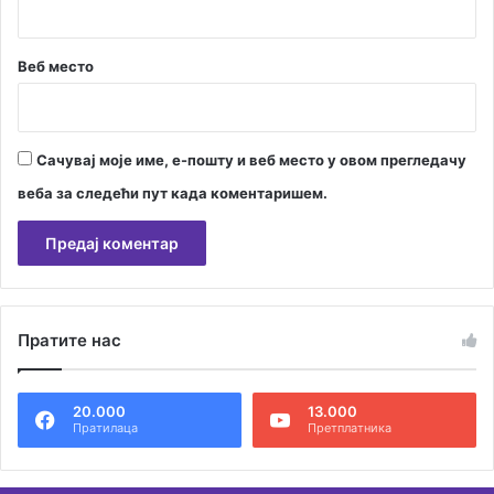
а
И
Веб место
г
а
л
о
Сачувај моје име, е-пошту и веб место у овом прегледачу
веба за следећи пут када коментаришем.
А
л
Пратите нас
т
е
20.000
13.000
р
Пратилаца
Претплатника
н
а