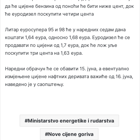
да ће цијене бензина од поноћи ће бити ниже цент, док
ће еуродизел поскупити четири цента
Литар еуросупера 95 и 98 ће у наредних седам дана
коштати 1,64 еура, односно 1,68 еура. Еуродизел ће се
продавати по цијени од 1,7 еура, док ће лож уље
поскупити три цента на 1,63 еура.
Наредни обрачун ће се обавити 15. јуна, а евентуално
измјењене цијене нафтних деривата важиће од 16. jуна,
наведено је у саопштењу.
Ministarstvo energetike i rudarstva
Nove cijene goriva