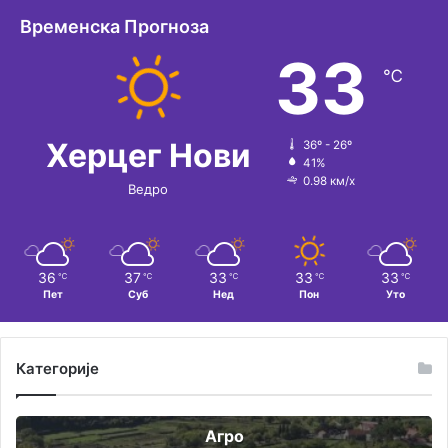
т
Временска Прогноза
и
33
℃
в
е
:
Херцег Нови
36º - 26º
41%
0.98 км/х
Ведро
36
37
33
33
33
℃
℃
℃
℃
℃
Пет
Суб
Нед
Пон
Уто
Категорије
Агро