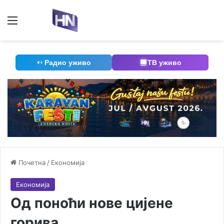
Мени
П
Радио уживо
ТВ уживо
Почетна
/
Економија
Економија
Од поноћи нове цијене
горива