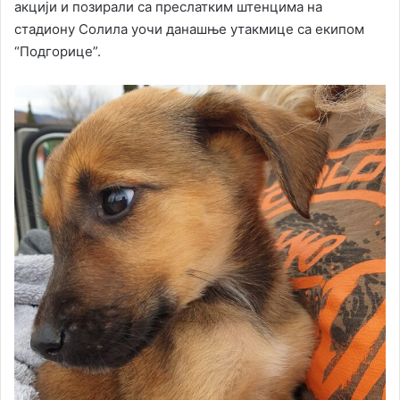
акцији и позирали са преслатким штенцима на
стадиону Солила уочи данашње утакмице са екипом
“Подгорице”.