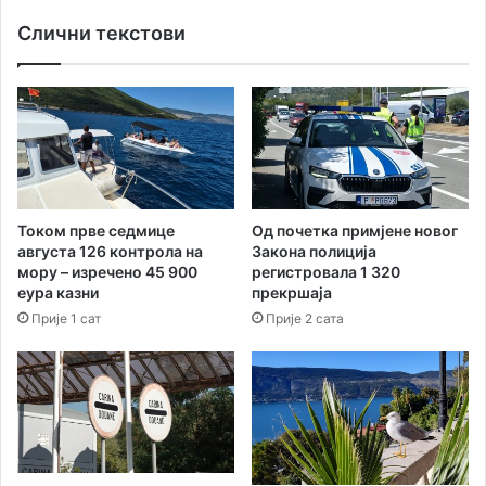
т
н
и
Слични текстови
и
н
О
а
п
м
ш
а
т
с
и
е
н
в
а
р
Х
Током прве седмице
Од почетка примјене новог
а
е
августа 126 контрола на
Закона полиција
ћ
р
мору – изречено 45 900
регистровала 1 320
а
ц
еура казни
прекршаја
о
е
Прије 1 сат
Прије 2 сата
к
г
о
Н
8
о
0
в
о
и
д
ћ
с
е
т