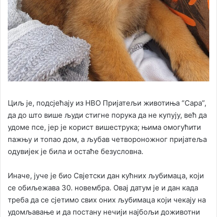
Циљ је, подсјећају из НВО Пријатељи животиња “Сара”,
да до што више људи стигне порука да не купују, већ да
удоме псе, јер је корист вишеструка; њима омогућити
пажњу и топао дом, а љубав четвороножног пријатеља
одувијек је била и остаће безусловна.
Иначе, јуче је био Свјетски дан кућних љубимаца, који
се обиљежава 30. новембра. Овај датум је и дан када
треба да се сјетимо свих оних љубимаца који чекају на
удомљавање и да постану нечији најбољи доживотни