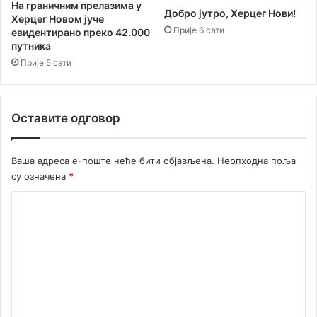
ф
На граничним прелазима у
Добро јутро, Херцег Нови!
о
и
Херцег Новом јуче
н
Прије 6 сати
н
евидентирано преко 42.000
а
путника
а
д
н
Прије 5 сати
л
с
е
и
ж
ј
Оставите одговор
н
с
о
к
с
и
Ваша адреса е-поште неће бити објављена.
Неопходна поља
т
п
су означена
*
и
о
д
м
К
р
а
ж
о
г
а
а
м
в
т
е
е
и
п
н
а
т
р