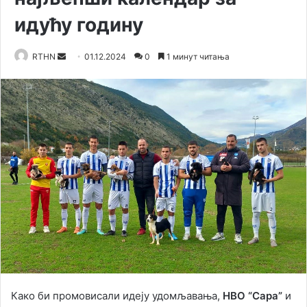
идућу годину
RTHN
S
01.12.2024
0
1 минут читања
e
n
d
a
n
e
m
a
i
l
Како би промовисали идеју удомљавања,
НВО “Сара”
и