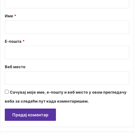
о
а
в
р
Име
*
е
*
д
а
с
Е-пошта
*
е
о
с
т
Веб место
в
а
р
е
Сачувај моје име, е-пошту и веб место у овом прегледачу
к
а
веба за следећи пут када коментаришем.
о
р
о
д
А
и