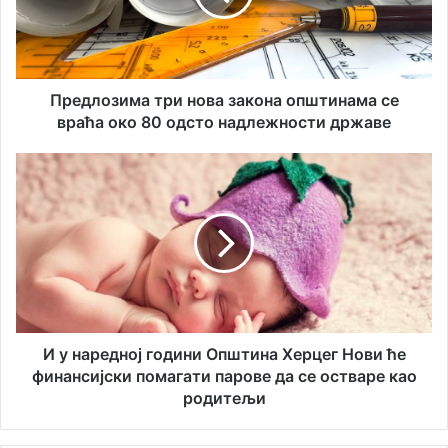
м
о
а
з
и
и
л
м
а
а
Предлозима три нова закона општинама се
д
т
враћа око 80 одсто надлежности државе
р
р
е
и
И
с
н
у
у
о
н
в
а
а
р
з
е
а
д
к
н
о
о
н
ј
И у наредној години Општина Херцег Нови ће
а
г
финансијски помагати парове да се остваре као
о
о
родитељи
п
д
ш
и