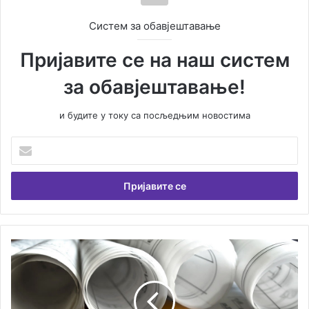
Систем за обавјештавање
Пријавите се на наш систем
за обавјештавање!
и будите у току са посљедњим новостима
У
н
е
с
и
т
е
В
П
а
р
ш
е
у
д
е
л