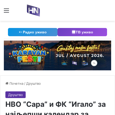
Мени
П
Радио уживо
ТВ уживо
Почетна
/
Друштво
Друштво
НВО “Сара” и ФК “Игало” за
најљепши календар за