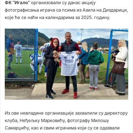
ФК “Игало”
организовали су данас акцију
фотографисања играча са псима из Азила на Диздарици,
које ће се наћи на календарима за 2025. годину.
Из ове невладине организације захвалили су директору
клуба, Неђељку Марковићу, фотографу Милошу
Самарџићу, као и свим играчима који су се одазвали