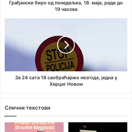
а
б
Грађански биро од понедељка, 18. маја, ради до
д
и
19 часова
р
р
е
о
З
с
о
а
у
д
2
п
4
о
с
н
а
е
т
д
а
е
1
љ
8
За 24 сата 18 саобраћајних незгода, једна у
к
с
Херцег Новом
а
а
,
о
1
б
Слични текстови
8
р
.
а
м
ћ
а
а
ј