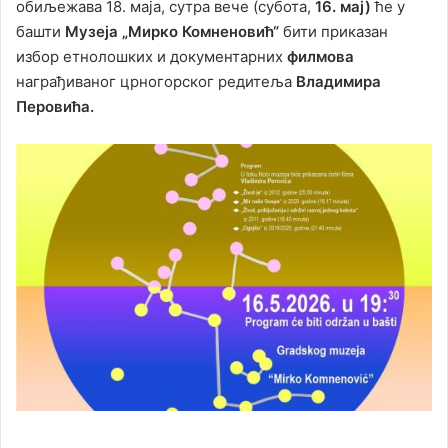
обиљежава 18. маја, сутра вече (субота,
16. мај)
ће у
башти
Музеја „Мирко Комненовић“
бити приказан
избор етнолошких и документарних
филмова
награђиваног црногорског редитеља
Владимира
Перовића.