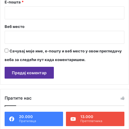
Е-пошта
*
Веб место
Сачувај моје име, е-пошту и веб место у овом прегледачу
веба за следећи пут када коментаришем.
А
л
Пратите нас
т
е
20.000
13.000
р
Пратилаца
Претплатника
н