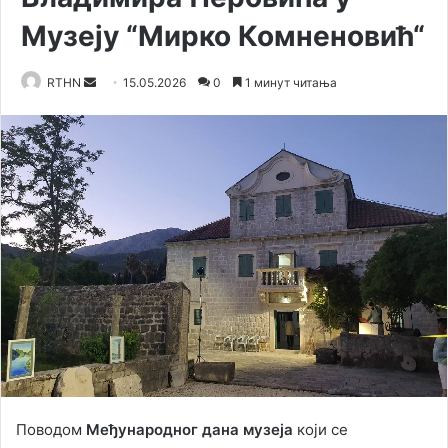
Музеју “Мирко Комненовић“
RTHN
S
15.05.2026
0
1 минут читања
e
n
d
a
n
e
m
a
i
l
Поводом
Међународног дана музеја
који се