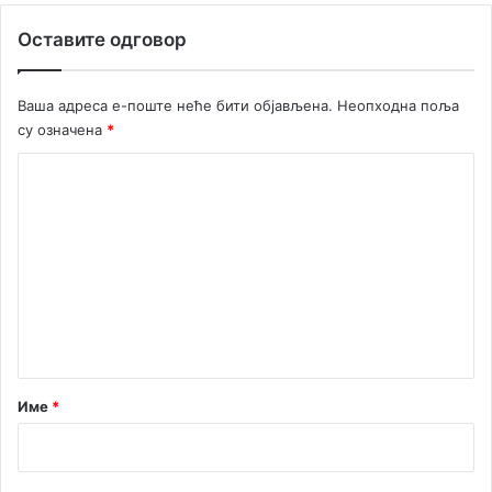
е
Оставите одговор
г
Н
о
Ваша адреса е-поште неће бити објављена.
Неопходна поља
в
су означена
*
о
м
К
о
м
е
н
т
а
р
Име
*
*