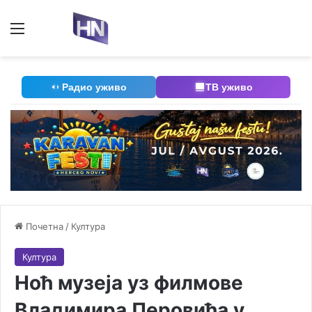
Мени
П
Радио уживо
ТВ уживо
Почетна
/
Култура
Култура
Ноћ музеја уз филмове
Владимира Перовића у