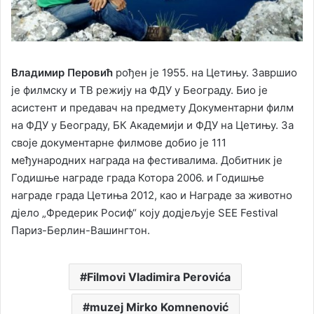
Владимир Перовић
рођен је 1955. на Цетињу. Завршио
је филмску и ТВ режију на ФДУ у Београду. Био је
асистент и предавач на предмету Документарни филм
на ФДУ у Београду, БК Академији и ФДУ на Цетињу. За
своје документарне филмове добио је 111
међународних награда на фестивалима. Добитник је
Годишње награде града Котора 2006. и Годишње
награде града Цетиња 2012, као и Награде за животно
дјело „Фредерик Росиф“ коју додјељује SEE Festival
Париз-Берлин-Вашингтон.
Filmovi Vladimira Perovića
muzej Mirko Komnenović