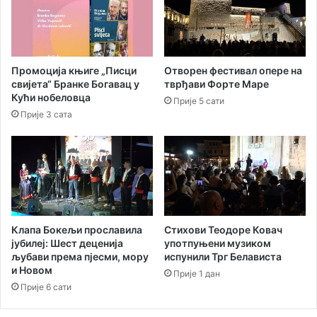
ј
а
н
,
и
р
х
а
н
Промоција књиге „Писци
Oтворен фестивал опере на
д
е
свијета“ Бранке Богавац у
тврђави Форте Маре
и
з
Кући нобеловца
Прије 5 сати
д
г
Прије 3 сата
о
о
1
д
9
а
ч
,
а
ј
с
е
о
д
в
н
Клапа Бокељи прославила
Стихови Теодоре Ковач
а
а
јубилеј: Шест деценија
употпуњени музиком
у
љубави према пјесми, мору
испунили Трг Белависта
Х
и Новом
Прије 1 дан
е
Прије 6 сати
р
ц