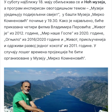
У суботу најближу 18. мају обиљежава се и
Ноћ музеја,
а програм инспирисан овогодишњом темом – „Музеји
уједињују подијељени свијет“, у башти Музеја „Мирко
Комненовић“ почиње у 19.30. Како је најављено, биће
приказана четири филма Владимира Перовића: „Живот
је“ из 2012. године, „Мир наше Госпе“ из 2020. године,
„Огњило“ из 2016/2020 године и „Живот, прикљученија
и одрживи развој једног кокота“ из 2011. године. У
случају лошег времена пројекције ће бити
организоване у Музеју „Мирко Комненовић“.