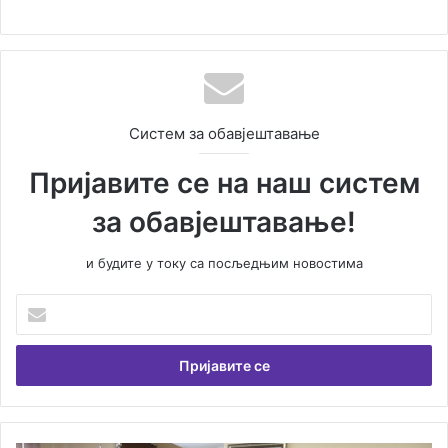
Систем за обавјештавање
Пријавите се на наш систем
за обавјештавање!
и будите у току са посљедњим новостима
У
н
е
с
и
т
е