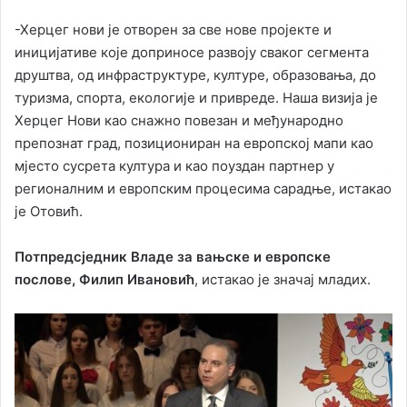
-Херцег нови је отворен за све нове пројекте и
иницијативе које доприносе развоју сваког сегмента
друштва, од инфраструктуре, културе, образовања, до
туризма, спорта, екологије и привреде. Наша визија је
Херцег Нови као снажно повезан и међународно
препознат град, позициониран на европској мапи као
мјесто сусрета култура и као поуздан партнер у
регионалним и европским процесима сарадње, истакао
је Отовић.
Потпредсједник Владе за вањске и европске
послове, Филип Ивановић
, истакао је значај младих.