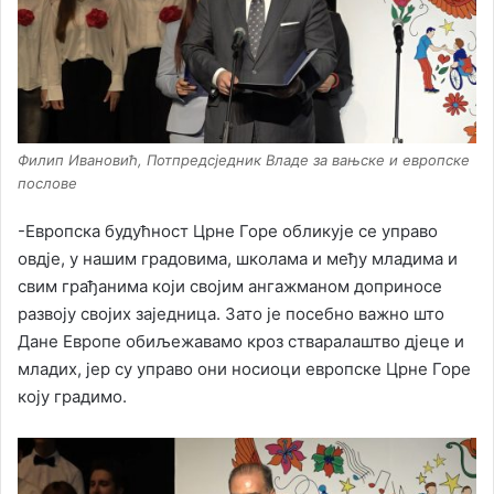
Филип Ивановић, Потпредсједник Владе за вањске и европске
послове
-Европска будућност Црне Горе обликује се управо
овдје, у нашим градовима, школама и међу младима и
свим грађанима који својим ангажманом доприносе
развоју својих заједница. Зато је посебно важно што
Дане Европе обиљежавамо кроз стваралаштво дјеце и
младих, јер су управо они носиоци европске Црне Горе
коју градимо.