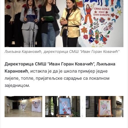
Љиљана Карановић, директорица СМШ “Иван Горан Ковачић”
Директорица СМШ “Иван Горан Ковачић”, Љиљана
Карановић
, истакла је да је школа примјер једне
лијепе, топле, пријатељске сарадње са локалном
заједницом.