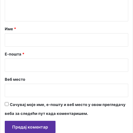
н
т
а
р
Име
*
*
Е-пошта
*
Веб место
Сачувај моје име, е-пошту и веб место у овом прегледачу
веба за следећи пут када коментаришем.