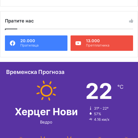
А
л
Пратите нас
т
е
20.000
13.000
р
Пратилаца
Претплатника
н
а
т
Временска Прогноза
и
22
℃
в
е
:
Херцег Нови
31º - 22º
57%
4.16 км/х
Ведро