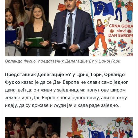
Орландо Фуско, представник Делегације ЕУ у Црној Гори
Представник Делегације ЕУ у Црној Гори, Орландо
Фуско
казао је да се Дан Европе не слави само једног
дана, већ да он живи у заједницама попут ове широм
земље и да Дан Европе носи једноставну, али снажну
идеју, да су државе и људи јачи када раде заједно.