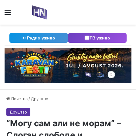
Мени
П
Радио уживо
ТВ уживо
Почетна
/
Друштво
Друштво
“Могу сам али не морам” –
Слоган слободе и