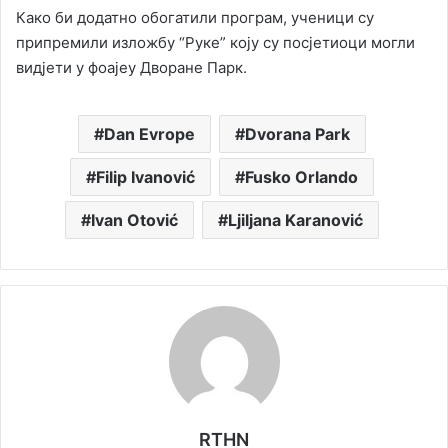
Како би додатно обогатили програм, ученици су
припремили изложбу “Руке” коју су посјетиоци могли
видјети у фоајеу Дворане Парк.
Dan Evrope
Dvorana Park
Filip Ivanović
Fusko Orlando
Ivan Otović
Ljiljana Karanović
RTHN