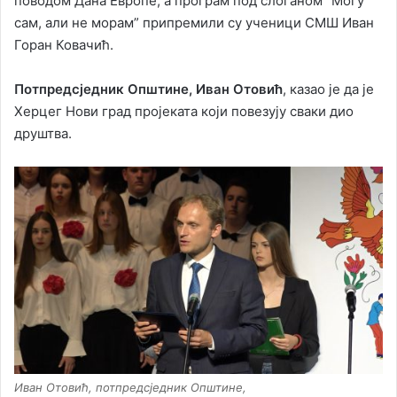
поводом Дана Европе, а програм под слоганом “Могу
сам, али не морам” припремили су ученици СМШ Иван
Горан Ковачић.
Потпредсједник Општине, Иван Отовић
, казао је да је
Херцег Нови град пројеката који повезују сваки дио
друштва.
Иван Отовић, потпредсједник Општине,