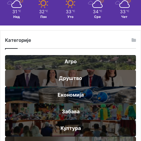
31
32
33
34
33
℃
℃
℃
℃
℃
Нед
Пон
Уто
Сре
Чет
Категорије
Агро
Друштво
Економија
Забава
Култура