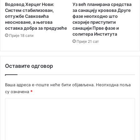
Водовод Херцег Нови:
Уз већ планирана средства
р
Систем стабилизован,
за санацију кровова Друге
у
оптужбе Савковића
фазе неопходно што
ј
неосноване, а његова
скорије приступити
е
оставка добра за предузеће
санацији Прве фазе и
в
солитера Института
Прије 18 сати
е
Прије 21 сат
ћ
и
д
и
Оставите одговор
о
д
а
Ваша адреса е-поште неће бити објављена.
Неопходна поља
н
су означена
*
а
К
о
м
е