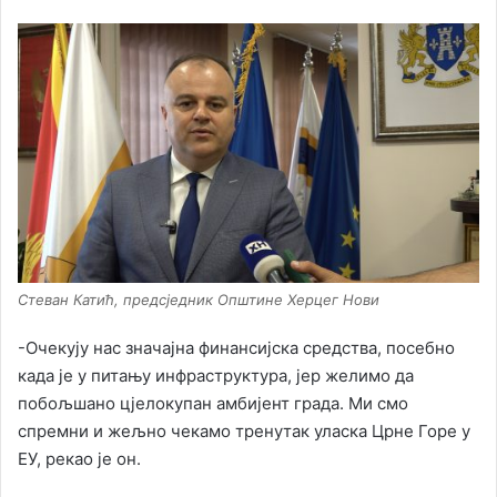
Стеван Катић, предсједник Општине Херцег Нови
-Очекују нас значајна финансијска средства, посебно
када је у питању инфраструктура, јер желимо да
побољшано цјелокупан амбијент града. Ми смо
спремни и жељно чекамо тренутак уласка Црне Горе у
ЕУ, рекао је он.