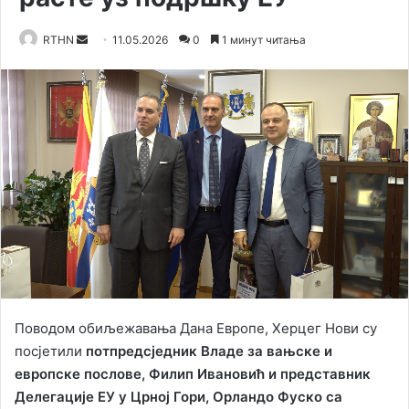
RTHN
S
11.05.2026
0
1 минут читања
e
n
d
a
n
e
m
a
i
l
Поводом обиљежавања Дана Европе, Херцег Нови су
посјетили
потпредсједник Владе за вањске и
европске послове, Филип Ивановић и представник
Делегације ЕУ у Црној Гори, Орландо Фуско са