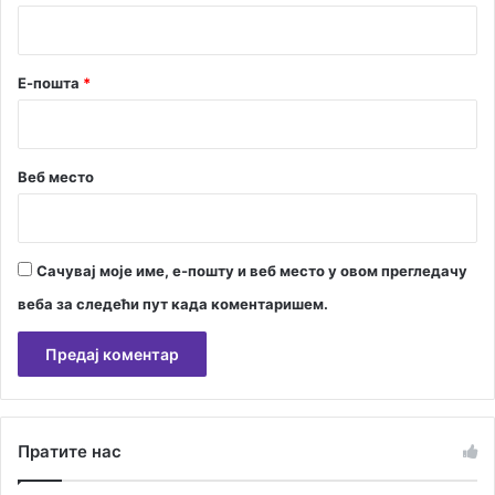
*
Е-пошта
*
Веб место
Сачувај моје име, е-пошту и веб место у овом прегледачу
веба за следећи пут када коментаришем.
А
л
Пратите нас
т
е