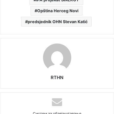
Opština Herceg Novi
predsjednik OHN Stevan Katić
RTHN
Систем за обавјештавање