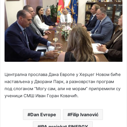
Централна прослава Дана Европе у Херцег Новом биће
настављена у Дворани Парк, а разноврстан програм
под слоганом “Могу сам, али не морам” припремили су
ученици СМШ Иван Горан Ковачић.
Dan Evrope
Filip Ivanović
IPA projekat SINERGY