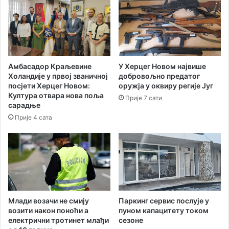
о
м
т
”
е
-
л
С
л
о
Амбасадор Краљевине
У Херцег Новом највише
г
Холандије у првој званичној
добровољно предатог
а
посјети Херцег Новом:
оружја у оквиру регије Југ
н
Култура отвара нова поља
Прије 7 сати
с
сарадње
л
Прије 4 сата
о
б
о
д
е
и
з
а
Паркинг сервис послује у
Млади возачи не смију
ј
пуном капацитету током
возити након поноћи а
сезоне
електрични тротинет млађи
е