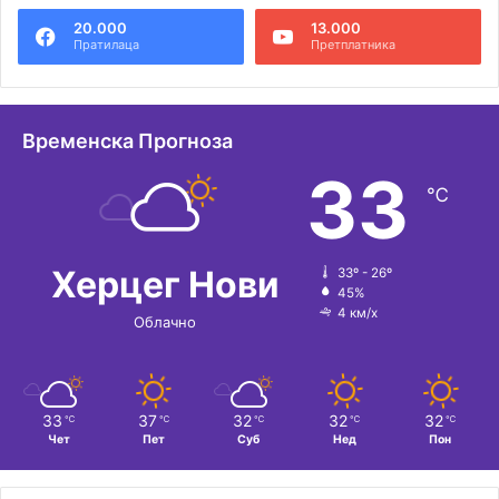
20.000
13.000
р
Пратилаца
Претплатника
н
а
т
Временска Прогноза
и
33
℃
в
е
:
Херцег Нови
33º - 26º
45%
4 км/х
Облачно
33
37
32
32
32
℃
℃
℃
℃
℃
Чет
Пет
Суб
Нед
Пон