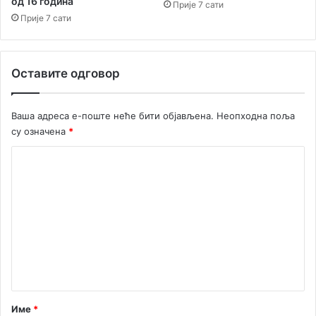
од 16 година
д
Прије 7 сати
н
Прије 7 сати
и
ш
т
Оставите одговор
в
а
Ваша адреса е-поште неће бити објављена.
Неопходна поља
су означена
*
К
о
м
е
н
т
а
р
Име
*