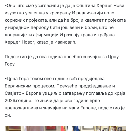
-Оно што смо усагласили је да је Општина Херцег Нови
изузетно успјешна у креирању И реализацији врло
корисних пројеката, али да ће број и квалитет пројеката
у наредном периоду бити још већи и бољи, што ће
допринијети афирмацији И развоју града и грађана
Херцег Новог, казао је Ивановић.
Подсјетио је да ова година посебно значајна за Црну
Гору.
-Црна Гора током ове године већ предсједава
Берлинским процесом. Преузеће предсједавање и
Савјетом Европе уз циљ о затварању поглавља до краја
2026.године. То значи да је ове године врло
препознатљива и значајна на мапи Европе, подсјетио је
он.