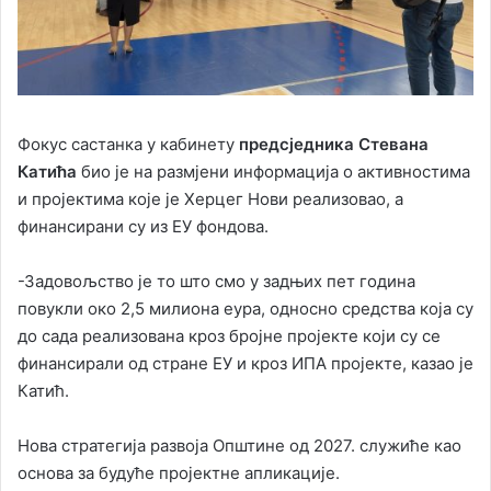
Фокус састанка у кабинету
предсједника Стевана
Катића
био је на размјени информација о активностима
и пројектима које је Херцег Нови реализовао, а
финансирани су из ЕУ фондова.
-Задовољство је то што смо у задњих пет година
повукли око 2,5 милиона еура, односно средства која су
до сада реализована кроз бројне пројекте који су се
финансирали од стране ЕУ и кроз ИПА пројекте, казао је
Катић.
Нова стратегија развоја Општине од 2027. служиће као
основа за будуће пројектне апликације.