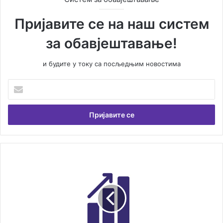
Пријавите се на наш систем
за обавјештавање!
и будите у току са посљедњим новостима
У
н
е
с
и
т
е
В
М
а
а
ш
л
у
и
е
о
м
г
а
л