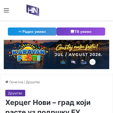
Мени
П
Радио уживо
ТВ уживо
Почетна
/
Друштво
Друштво
Херцег Нови – град који
расте уз подршку ЕУ