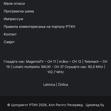
Мали огласи
Програмска шема
Импрессум
Правила коментарисања на порталу РТХН
Контакт
Савјет
Гледајте нас: MagentaTV – CH 11 | m:Box – CH 12 | Telemach – CH
19 | Lokalni multipleks (MUX) - CH 37 Слушајте нас: 90,0 MHz |
102,7 MHz
Latinica
|
Ćirilica
© Цопyригхт РТХН 2026, Алл Ригхтс Ресервед Цреатед бy