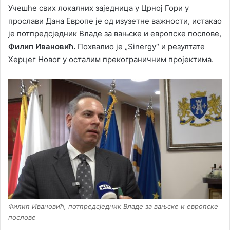
Учешће свих локалних заједница у Црној Гори у
прослави Дана Европе је од изузетне важности, истакао
је потпредсједник Владе за вањске и европске послове,
Филип Ивановић.
Похвалио је „Sinergy“ и резултате
Херцег Новог у осталим прекограничним пројектима.
Филип Ивановић, потпредсједник Владе за вањске и европске
послове