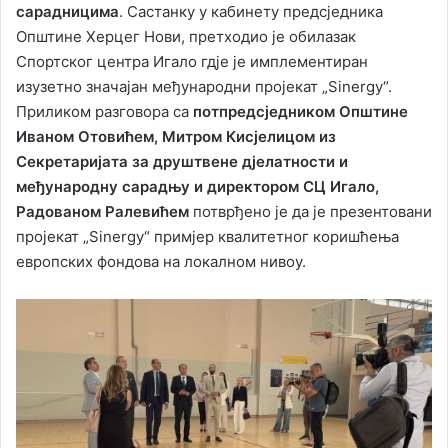
сарадницима
. Састанку у кабинету предсједника
Општине Херцег Нови, претходио је обилазак
Спортског центра Игало гдје је имплементиран
изузетно значајан међународни пројекат „Sinergy“.
Приликом разговора са
потпредсједником Општине
Иваном Отовићем, Митром Кисјелицом из
Секретаријата за друштвене дјелатности и
међународну сарадњу и директором СЦ Игало,
Радованом Ралевићем
потврђено је да је презентовани
пројекат „Sinergy“ примјер квалитетног коришћења
европских фондова на локалном нивоу.