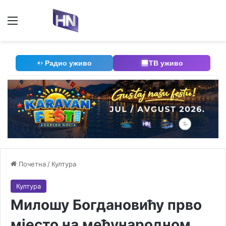
Мени
П
Радио уживо
ТВ уживо
Почетна
/
Култура
Култура
Милошу Богдановићу прво
мјесто на међународном