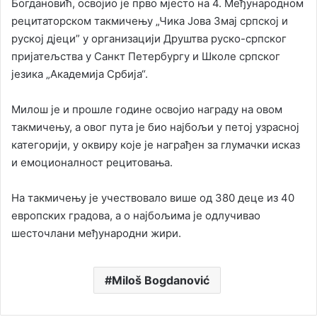
Богдановић, освојио је прво мјесто на 4. Међународном
рецитаторском такмичењу „Чика Јова Змај српској и
руској дјеци” у организацији Друштва руско-српског
пријатељства у Санкт Петербургу и Школе српског
језика „Академија Србија“.
Милош је и прошле године освојио награду на овом
такмичењу, а овог пута је био најбољи у петој узрасној
категорији, у оквиру које је награђен за глумачки исказ
и емоционалност рецитовања.
На такмичењу је учествовало више од 380 деце из 40
европских градова, а о најбољима је одлучивао
шесточлани међународни жири.
Miloš Bogdanović