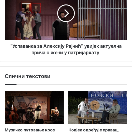
с
и
с
у
в
п
р
а
е
в
м
а
е
н
н
к
о
а
“Успаванка за Алексију Рајчић” увијек актуелна
б
з
прича о жени у патријархату
е
а
з
А
в
л
Слични текстови
о
е
д
к
е
с
и
ј
у
Р
а
ј
Музичко путовање кроз
Човјек одређује правац,
ч