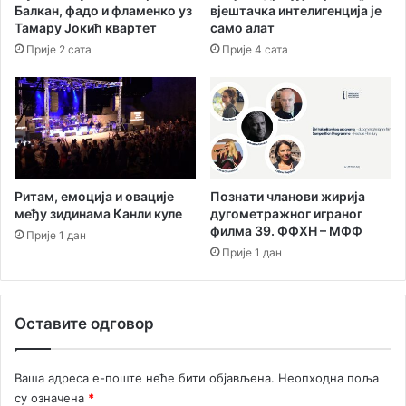
Балкан, фадо и фламенко уз
вјештачка интелигенција је
и
Тамару Јокић квартет
само алат
ћ
Прије 2 сата
Прије 4 сата
”
у
в
и
ј
е
к
а
Ритам, емоција и овације
Познати чланови жирија
к
међу зидинама Канли куле
дугометражног играног
т
филма 39. ФФХН – МФФ
Прије 1 дан
у
Прије 1 дан
е
л
н
Оставите одговор
а
п
р
Ваша адреса е-поште неће бити објављена.
Неопходна поља
и
су означена
*
ч