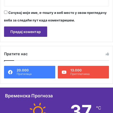
Сачувај моје име, е-пошту и веб место у овом прегледачу
веба за следећи пут када коментаришем.
А
л
Пратите нас
т
е
20.000
13.000
р
Пратилаца
Претплатника
н
а
т
Временска Прогноза
и
37
℃
в