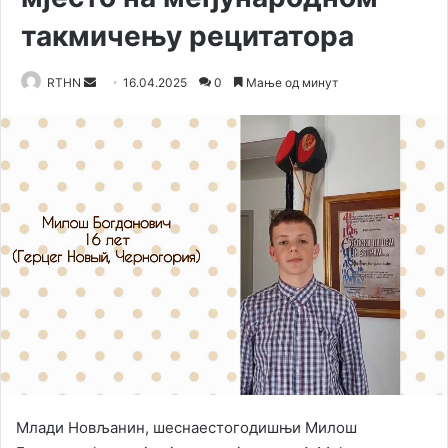
такмичењу рецитатора
RTHN
S
16.04.2025
0
Мање од минут
e
n
d
a
n
e
m
a
i
l
Млади Новљанин, шеснаестогодишњи Милош