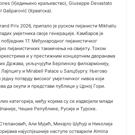
Ian Jones (Уједињено краљевство), Giuseppe Devastato
el Gašparović (Хрватска).
nd Prix 2026, припало је руском пијанисти Mikhailu
адих умјетника своје генерације. Камбаров је
 побједник 17. Међународног пијанистичког
ијих пијанистичких такмичења на свијету. Током
м оркестрима и у престижним концертним дворанама
их Држава, укључујући Берлинску филхармонију,
Лајпцигу и Mirabell Palace u Saлцбургу. Његово
 једну потврду високог умјетничког нивоа који
јева да окупи и представи публици у Црној Гори.
их категорија, међу којима су се издвојили млади
Шпаније, Чешке Републике, Русије и Турске.
 Степановић, Али Мујић, Михајло Шућур и Николија
оријама најуспјешније наступе остварили
Almina