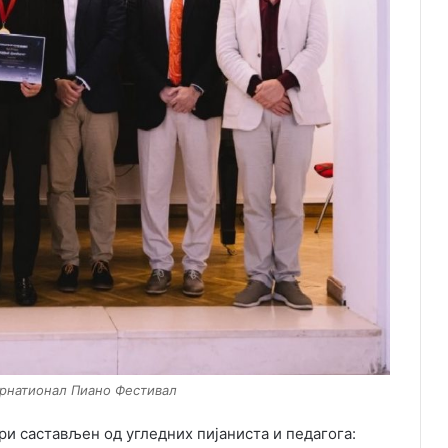
рнатионал Пиано Фестивал
и састављен од угледних пијаниста и педагога: