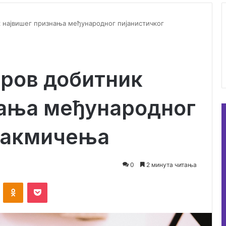
 највишег признања међународног пијанистичког
ров добитник
нања међународног
 такмичења
0
2 минута читања
ontakte
Odnoklassniki
Pocket