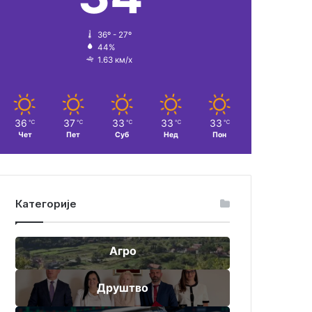
36º - 27º
44%
1.63 км/х
36
37
33
33
33
℃
℃
℃
℃
℃
Чет
Пет
Суб
Нед
Пон
Категорије
Агро
Друштво