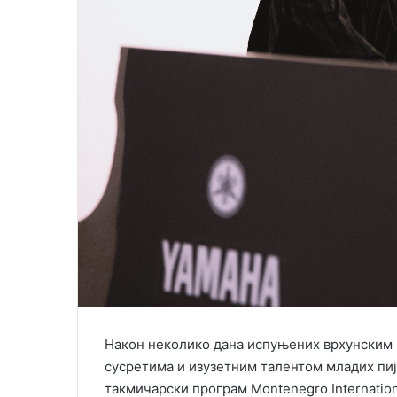
Након неколико дана испуњених врхунским
сусретима и изузетним талентом младих пија
такмичарски програм Montenegro Internationa