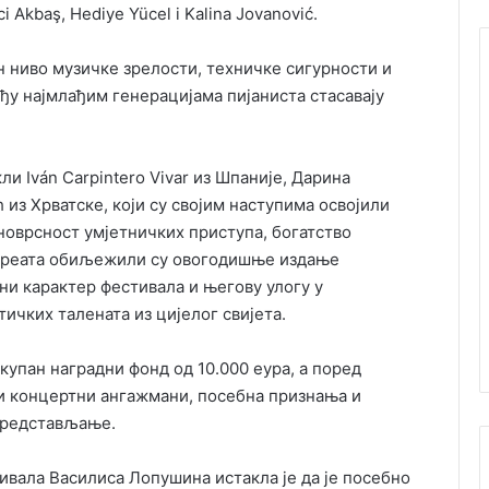
ci Akbaş, Hediye Yücel i Kalina Jovanović.
 ниво музичке зрелости, техничке сигурности и
ђу најмлађим генерацијама пијаниста стасавају
ли Iván Carpintero Vivar из Шпаније, Дарина
из Хрватске, који су својим наступима освојили
новрсност умјетничких приступа, богатство
ауреата обиљежили су овогодишње издање
и карактер фестивала и његову улогу у
ичких талената из цијелог свијета.
упан наградни фонд од 10.000 еура, а поред
и концертни ангажмани, посебна признања и
представљање.
тивала Василиса Лопушина
истакла је да је посебно