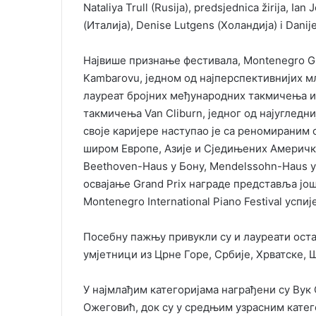
Nataliya Trull (Rusija), predsjednica žirija, 
(Италија), Denise Lutgens (Холандија) i Danij
Највише признање фестивала, Montenegro Gra
Kambarovu, једном од најперспективнијих мл
лауреат бројних међународних такмичења и
такмичења Van Cliburn, једног од најугледн
своје каријере наступао је са реномирани
широм Европе, Азије и Сједињених Америчк
Beethoven-Haus у Бону, Mendelssohn-Haus у 
освајање Grand Prix награде представља још
Montenegro International Piano Festival успи
Посебну пажњу привукли су и лауреати остал
умјетници из Црне Горе, Србије, Хрватске, 
У најмлађим категоријама награђени су Вук
Ожеговић, док су у средњим узрасним катег