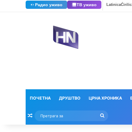
Радио уживо
ТВ уживо
Latinica
Ćirili
ПОЧЕТНА
ДРУШТВО
ЦРНА ХРОНИКА
Насумични текстови
Претрага
за