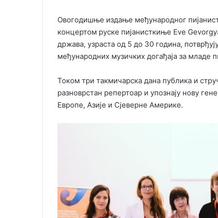
Овогодишње издање међународног пијанисти
концертом руске пијанисткиње Eve Gevorgya
држава, узраста од 5 до 30 година, потврђуј
међународних музичких догађаја за младе пи
Током три такмичарска дана публика и стру
разноврстан репертоар и упознају нову гене
Европе, Азије и Сјеверне Америке.