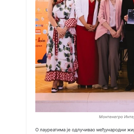
Монтенегро Инте
О лауреатима је одлучивао међународни жир