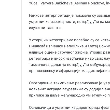
Yücel, Varvara Babicheva, Aslıhan Poladova, İn
Њихове интерпретације показале су завидан
умјетничке изражајности, потврђујући да ме
изузетни таленти.
У старијим категоријама посебно су се истак
Пишловá из Чешке Републике и Матеј Божић 
највише оцјене стручног жирија. Управо раз
репертоара и висок извођачки ниво свих л
такмичења, додатно потврђујући међународн
препознавању и афирмацији младих пијанист
Овогодишње такмичење реализовано је уз ук
новчаних награда лауреатима су додијељен
прилике за даље међународно умјетничко 
Оснивачица и умјетничка директорица фес