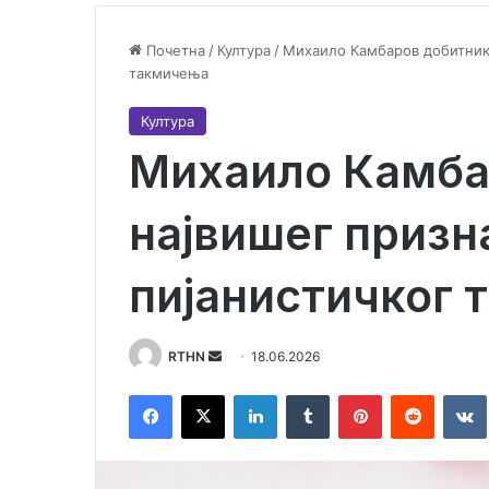
Почетна
/
Култура
/
Михаило Камбаров добитник
такмичења
Култура
Михаило Камба
највишег приз
пијанистичког
RTHN
S
18.06.2026
e
Facebook
X
LinkedIn
Tumblr
Pinterest
Reddit
VK
n
d
a
n