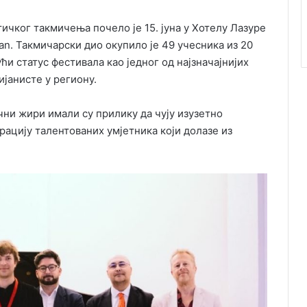
чког такмичења почело је 15. јуна у Хотелу Лазуре
n. Такмичарски дио окупило је 49 учесника из 20
ући статус фестивала као једног од најзначајнијих
јанисте у региону.
чни жири имали су прилику да чују изузетно
рацију талентованих умјетника који долазе из