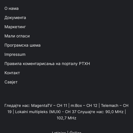
О нама
Документа
Маркетинг
Мали огласи
Програмска шема
Impressum
Правила коментарисања на порталу РТХН
Контакт
Савјет
Гледајте нас: MagentaTV – CH 11 | m:Box – CH 12 | Telemach – CH
19 | Lokalni multipleks (MUX) - CH 37 Слушајте нас: 90,0 MHz |
102,7 MHz
Latinica
|
Ćirilica