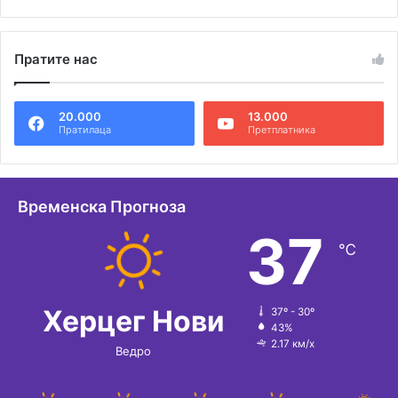
А
л
Пратите нас
т
е
20.000
13.000
р
Пратилаца
Претплатника
н
а
т
Временска Прогноза
и
37
℃
в
е
:
Херцег Нови
37º - 30º
43%
2.17 км/х
Ведро