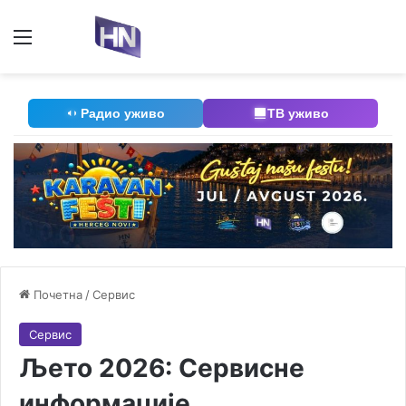
Мени
П
Радио уживо
ТВ уживо
Почетна
/
Сервис
Сервис
Љето 2026: Сервисне
информације