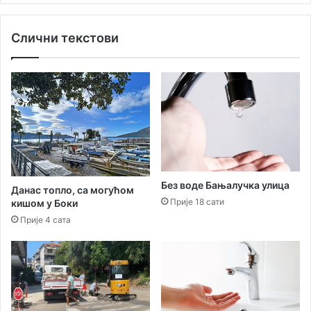
н
ц
Слични текстови
е
р
т
о
м
у
К
у
ћ
и
И
Без воде Бањалучка улица
Данас топло, са могућом
в
Прије 18 сати
кишом у Боки
а
Прије 4 сата
А
н
д
р
и
ћ