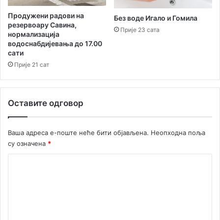
а
о
Продужени радови на
Без воде Игало и Гомила
д
резервоару Савина,
Прије 23 сата
нормализација
у
водоснабдијевања до 17.00
ш
сати
е
Прије 21 сат
в
и
о
п
Оставите одговор
у
б
л
Ваша адреса е-поште неће бити објављена.
Неопходна поља
и
су означена
*
к
у
К
о
м
е