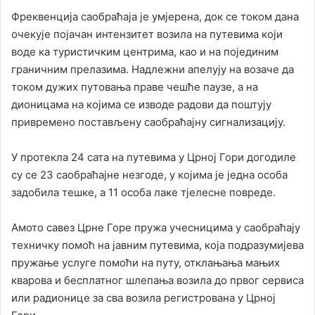
Фреквенција саобраћаја је умјерена, док се током дана
очекује појачан интензитет возила на путевима који
воде ка туристичким центрима, као и на појединим
граничним прелазима. Надлежни апелују на возаче да
током дужих путовања праве чешће паузе, а на
дионицама на којима се изводе радови да поштују
привремено постављену саобраћајну сигнализацију.
У протекла 24 сата на путевима у Црној Гори догодиле
су се 23 саобраћајне незгоде, у којима је једна особа
задобила тешке, а 11 особа лаке тјелесне повреде.
Амото савез Црне Горе пружа учесницима у саобраћају
техничку помоћ на јавним путевима, која подразумијева
пружање услуге помоћи на путу, отклањања мањих
кварова и бесплатног шлепања возила до првог сервиса
или радионице за сва возила регистрована у Црној