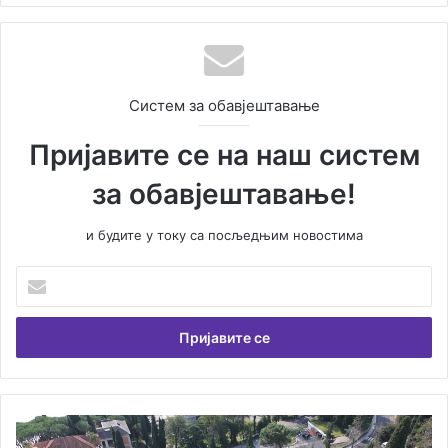
Систем за обавјештавање
Пријавите се на наш систем
за обавјештавање!
и будите у току са посљедњим новостима
У
н
е
с
и
т
е
В
Д
а
о