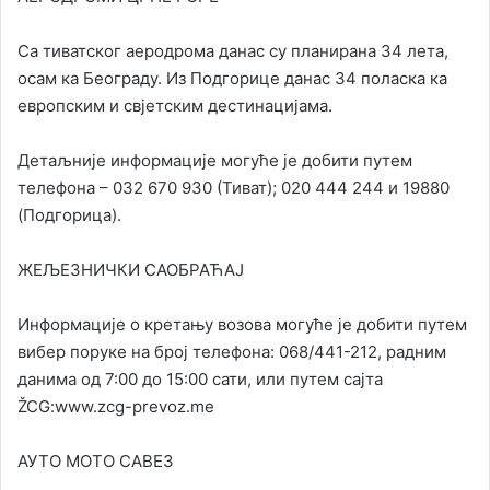
Са тиватског аеродрома данас су планирана 34 лета,
осам ка Београду. Из Подгорице данас 34 поласка ка
европским и свјетским дестинацијама.
Детаљније информације могуће је добити путем
телефона – 032 670 930 (Тиват); 020 444 244 и 19880
(Подгорица).
ЖЕЉЕЗНИЧКИ САОБРАЋАЈ
Информације о кретању возова могуће је добити путем
вибер поруке на број телефона: 068/441-212, радним
данима од 7:00 до 15:00 сати, или путем сајта
ŽCG:www.zcg-prevoz.me
АУТО МОТО САВЕЗ