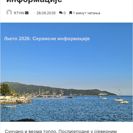
RTHN
S
28.06.2026
0
1 минут читања
e
n
d
a
n
e
m
a
i
l
Сунчано и веома топло. Послијеподне у сјеверним