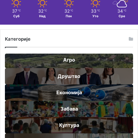
37
32
32
33
34
℃
℃
℃
℃
℃
Суб
Нед
Пон
Уто
Сре
Категорије
Агро
Друштво
Економија
Забава
Култура