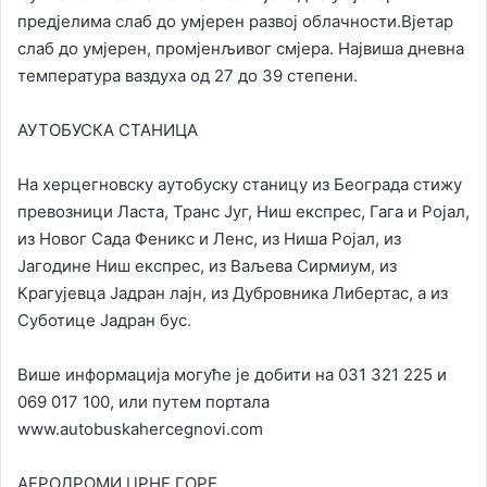
предјелима слаб до умјерен развој облачности.Вјетар
слаб до умјерен, промјенљивог смјера. Највиша дневна
температура ваздуха од 27 до 39 степени.
АУТОБУСКА СТАНИЦА
На херцегновску аутобуску станицу из Београда стижу
превозници Ласта, Транс Југ, Ниш експрес, Гага и Ројал,
из Новог Сада Феникс и Ленс, из Ниша Ројал, из
Јагодине Ниш експрес, из Ваљева Сирмиум, из
Крагујевца Јадран лајн, из Дубровника Либертас, а из
Суботице Јадран бус.
Више информација могуће је добити на 031 321 225 и
069 017 100, или путем портала
www.autobuskahercegnovi.com
АЕРОДРОМИ ЦРНЕ ГОРЕ