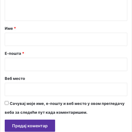
н
т
а
р
Име
*
*
Е-пошта
*
Веб место
Сачувај моје име, е-пошту и веб место у овом прегледачу
веба за следећи пут када коментаришем.